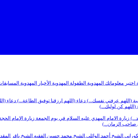
ة
اختبر معلوماتك المهدوية
الطفولة المهدوية
الأخبار المهدوية
المسابقات
بة (اللهم عرفني نفسك...)
دعاء (اللهم ارزقنا توفيق الطاعة...)
دعاء (ال
(اللهم كن لوليك...)
...)
زيارة الامام المهدي عليه السلام في يوم الجمعة
زيارة الإمام الحجة
ي صاحب الزمان...)
كوراني
الشيخ أحمد الوائلي
الشيخ محمد حسين الفقيه
الشيخ باقر المق