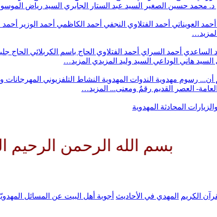
د. محمد حسين الصغير
السيد عبد الستار الجابري
السيد رياض الموس
أحمد العويناتي
أحمد الفتلاوي النجفي
أحمد الكاظمي
أحمد الوزير
أحمد 
لمزيد…
 الساعدي
أحمد السراي
أحمد الفتلاوي
الحاج باسم الكربلائي
الحاج جلي
السيد هاني الوداعي
السيد وليد المزيدي
المزيد…
أن...
رسوم مهدوية
الندوات المهدوية
النشاط التلفزيوني
المهرجانات و
 العامة- العصر القديم
رقمٌ ومعنى...
المزيد…
والزيارات
المحادثة المهدوية
 الله الرحمن الرحيم اللهم كن ل
رآن الكريم
المهدي في الأحاديث
أجوبة أهل البيت عن المسائل المهدويّ