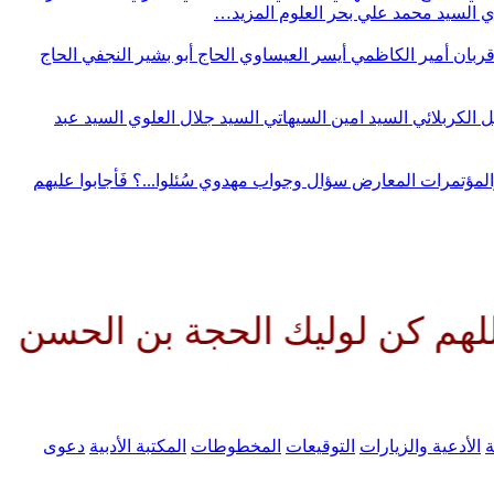
وي
السيد محمد علي بحر العلوم
المزيد…
قربان
أمير الكاظمي
أيسر العيساوي
الحاج أبو بشير النجفي
الحاج
ل الكربلائي
السيد امين السيهاتي
السيد جلال العلوي
السيد عبد
المؤتمرات
المعارض
سؤال وجواب مهدوي
سُئلوا...؟ فَأجابوا عليهم
وليك الحجة بن الحسن صلواتك عليه
ة
الأدعية والزيارات
التوقيعات
المخطوطات
المكتبة الأدبية
دعوى