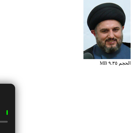
الحجم ٩.٣٥ MB