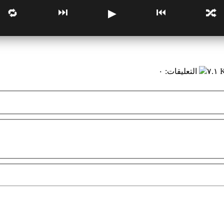
⏭
⏮
🔁
▶
🔀
٧.١
التعليقات
:
٠