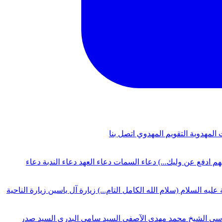
 المهدوية
التقويم المهدوي
اتصل بنا
لهم ادفع عن وليك...)
دعاء السمات
دعاء العهد
دعاء الندبة
دعاء
 عليه السلام (سلام الله الكامل التام...)
زيارة آل ياسين
زيارة الناحية
دسي
الشيخ محمد مهدي الآصفي
السيد سامي البدري
السيد صدر