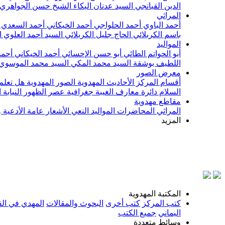
الدين القبانجي
السيد عدنان البكاء
الشيخ حسن الجواهري
المراثي
أحمد الباوي
أحمد الحلواجي
أحمد الخيكاني
أحمد السعدي
باسم الكربلائي
الحاج جليل الكربلائي
السيد أحمد العلوي
ا
المواليد
أبو الحواتم الطائي
أبو حسن الإحسائي
أحمد الخيكاني
أحمد
اللطيف بوشقة
السيد محمد المكي
السيد محمد الموسوي
معرض الصور
أقسام المركز
الأحاديث المهدوية
الصور المهدوية
هل تعلم 
السلام
دائرة معارف الغيبة
جغرافية عصر الظهور
النيابة
مقاطع مهدوية
المراثي
المحاضرات
المواليد
النعي
الأشعار
عامة
الأدعية 
المزيد
بسم
المكتبة المهدوية
كتب المركز
كتب أخرى
البحوث والمقالات
المهدي في الق
اليماني
جميع الكتب
وسائط متعددة