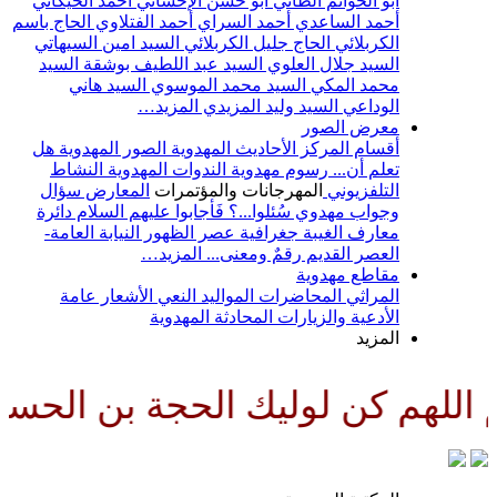
أبو الحواتم الطائي
أبو حسن الإحسائي
أحمد الخيكاني
أحمد الساعدي
أحمد السراي
أحمد الفتلاوي
الحاج باسم
الكربلائي
الحاج جليل الكربلائي
السيد امين السيهاتي
السيد جلال العلوي
السيد عبد اللطيف بوشقة
السيد
محمد المكي
السيد محمد الموسوي
السيد هاني
الوداعي
السيد وليد المزيدي
المزيد…
معرض الصور
أقسام المركز
الأحاديث المهدوية
الصور المهدوية
هل
تعلم أن...
رسوم مهدوية
الندوات المهدوية
النشاط
التلفزيوني
المهرجانات والمؤتمرات
المعارض
سؤال
وجواب مهدوي
سُئلوا...؟ فَأجابوا عليهم السلام
دائرة
معارف الغيبة
جغرافية عصر الظهور
النيابة العامة-
العصر القديم
رقمٌ ومعنى...
المزيد…
مقاطع مهدوية
المراثي
المحاضرات
المواليد
النعي
الأشعار
عامة
الأدعية والزيارات
المحادثة المهدوية
المزيد
لوليك الحجة بن الحسن صلواتك عل