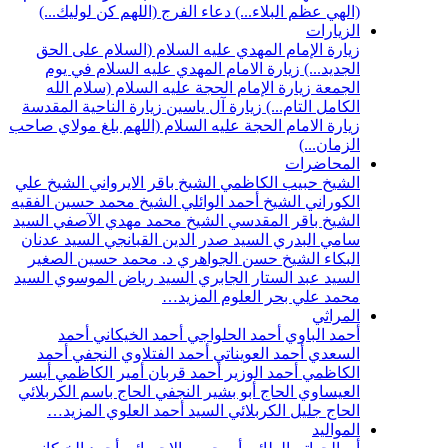
(الهي عظم البلاء...)
دعاء الفرج (اللهم كن لوليك...)
الزيارات
زيارة الإمام المهدي عليه السلام (السلام على الحق
الجديد...)
زيارة الامام المهدي عليه السلام في يوم
الجمعة
زيارة الإمام الحجة عليه السلام (سلام الله
الكامل التام...)
زيارة آل ياسين
زيارة الناحية المقدسة
زيارة الامام الحجة عليه السلام (اللهم بلغ مولاي صاحب
الزمان...)
المحاضرات
الشيخ حبيب الكاظمي
الشيخ باقر الايرواني
الشيخ علي
الكوراني
الشيخ أحمد الوائلي
الشيخ محمد حسين الفقيه
الشيخ باقر المقدسي
الشيخ محمد مهدي الآصفي
السيد
سامي البدري
السيد صدر الدين القبانجي
السيد عدنان
البكاء
الشيخ حسن الجواهري
د. محمد حسين الصغير
السيد عبد الستار الجابري
السيد رياض الموسوي
السيد
محمد علي بحر العلوم
المزيد…
المراثي
أحمد الباوي
أحمد الحلواجي
أحمد الخيكاني
أحمد
السعدي
أحمد العويناتي
أحمد الفتلاوي النجفي
أحمد
الكاظمي
أحمد الوزير
أحمد قربان
أمير الكاظمي
أيسر
العيساوي
الحاج أبو بشير النجفي
الحاج باسم الكربلائي
الحاج جليل الكربلائي
السيد أحمد العلوي
المزيد…
المواليد