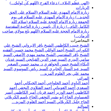
(الهي عظم البلاء...)
دعاء الفرج (اللهم كن لوليك...)
الزيارات
زيارة الإمام المهدي عليه السلام (السلام على الحق
الجديد...)
زيارة الامام المهدي عليه السلام في يوم
الجمعة
زيارة الإمام الحجة عليه السلام (سلام الله
الكامل التام...)
زيارة آل ياسين
زيارة الناحية المقدسة
زيارة الامام الحجة عليه السلام (اللهم بلغ مولاي صاحب
الزمان...)
المحاضرات
الشيخ حبيب الكاظمي
الشيخ باقر الايرواني
الشيخ علي
الكوراني
الشيخ أحمد الوائلي
الشيخ محمد حسين الفقيه
الشيخ باقر المقدسي
الشيخ محمد مهدي الآصفي
السيد
سامي البدري
السيد صدر الدين القبانجي
السيد عدنان
البكاء
الشيخ حسن الجواهري
د. محمد حسين الصغير
السيد عبد الستار الجابري
السيد رياض الموسوي
السيد
محمد علي بحر العلوم
المزيد…
المراثي
أحمد الباوي
أحمد الحلواجي
أحمد الخيكاني
أحمد
السعدي
أحمد العويناتي
أحمد الفتلاوي النجفي
أحمد
الكاظمي
أحمد الوزير
أحمد قربان
أمير الكاظمي
أيسر
العيساوي
الحاج أبو بشير النجفي
الحاج باسم الكربلائي
الحاج جليل الكربلائي
السيد أحمد العلوي
المزيد…
المواليد