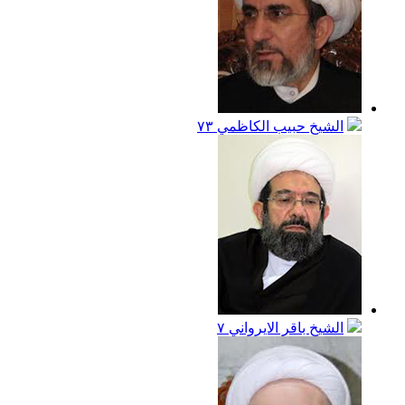
الشيخ حبيب الكاظمي
٧٣
الشيخ باقر الايرواني
٧