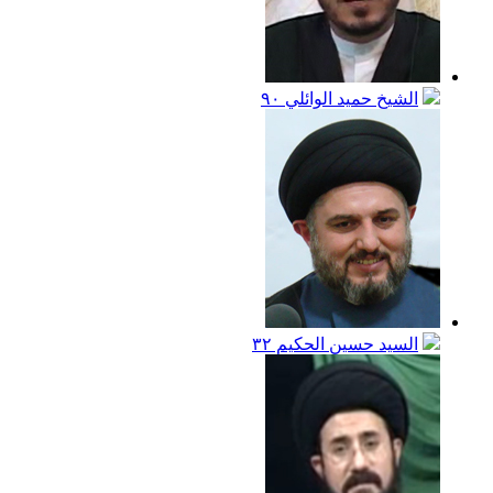
الشيخ حميد الوائلي
٩٠
السيد حسين الحكيم
٣٢