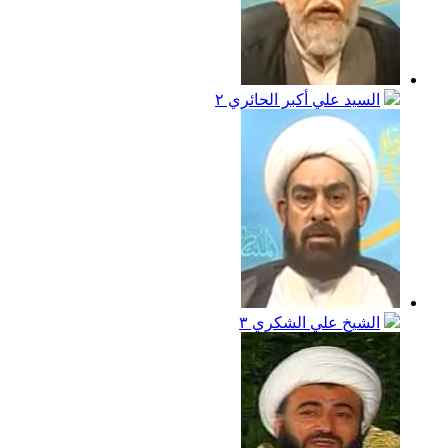
السيد علي أكبر الحائري
٢
الشيخ علي الشكري
٣