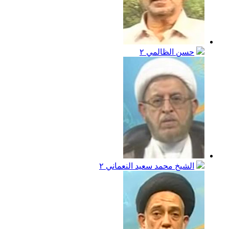
حسن الظالمي
٢
الشيخ محمد سعيد النعماني
٢