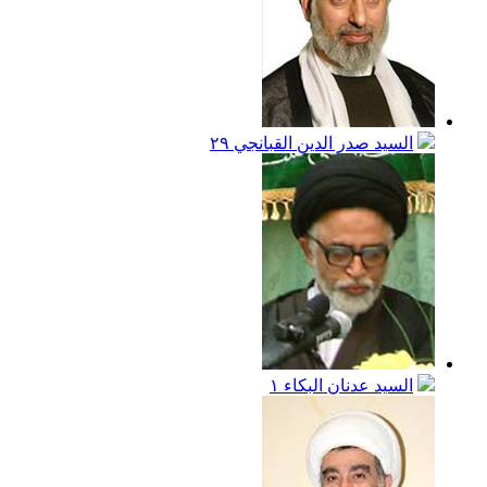
السيد صدر الدين القبانجي
٢٩
السيد عدنان البكاء
١