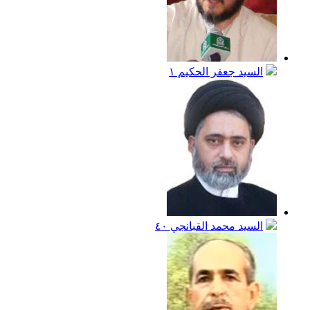
السيد جعفر الحكيم
١
السيد محمد القبانجي
٤٠