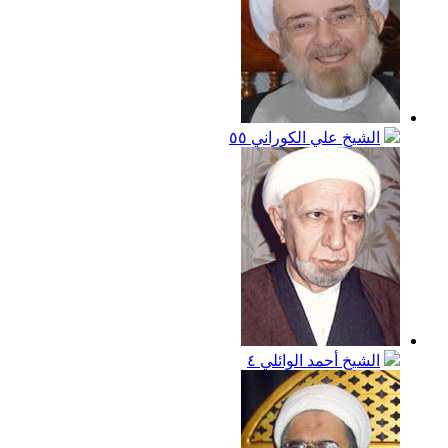
الشيخ علي الكوراني
٥٥
الشيخ أحمد الوائلي
٤