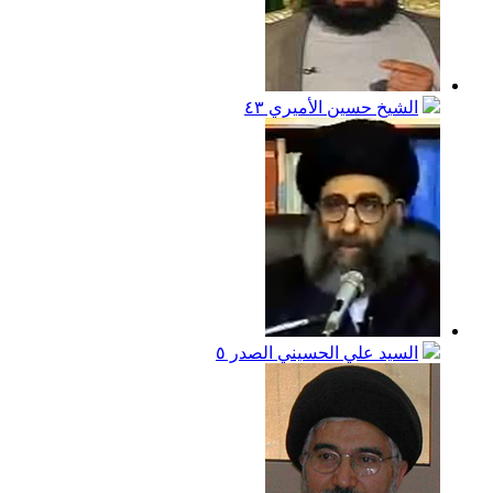
الشيخ حسين الأميري
٤٣
السيد علي الحسيني الصدر
٥