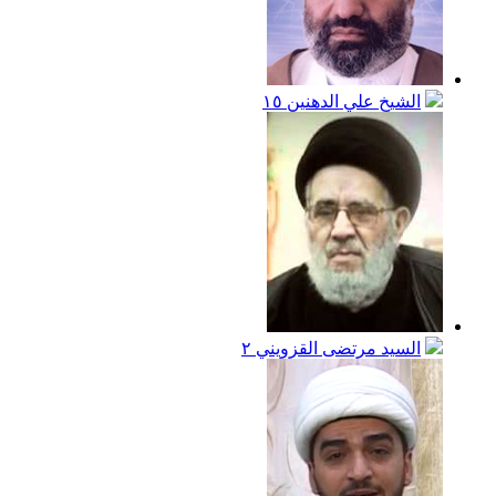
الشيخ علي الدهنين
١٥
السيد مرتضى القزويني
٢