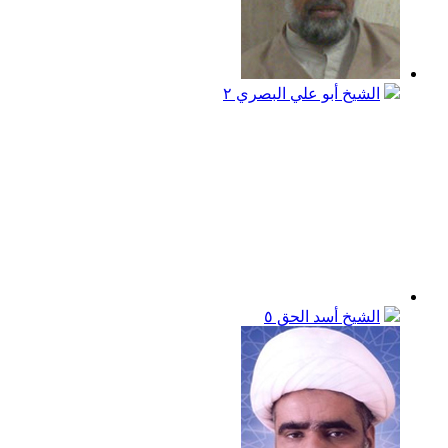
الشيخ أبو علي البصري
٢
الشيخ أسد الحق
٥