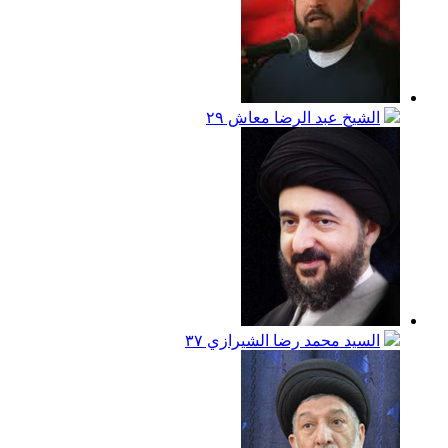
الشيخ عبد الرضا معاش
٢٩
السيد محمد رضا الشيرازي
٣٧