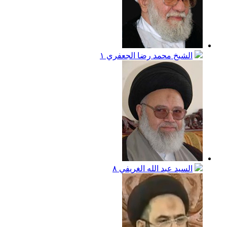
الشيخ محمد رضا الجعفري
١
السيد عبد الله الغريفي
٨