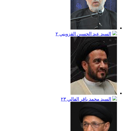
السيد عبد الحسين القزويني
٢
السيد محمد باقر الفالي
٢٣