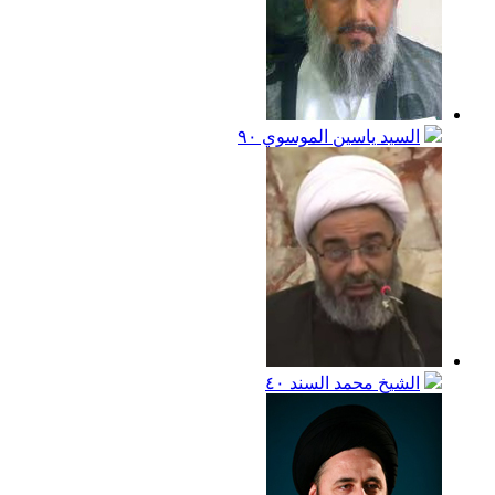
السيد ياسين الموسوي
٩٠
الشيخ محمد السند
٤٠