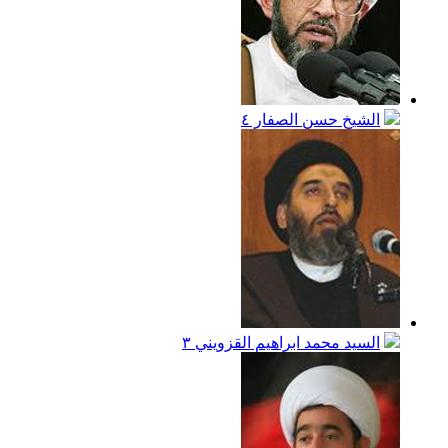
الشيخ حسن الصفار
٤
السيد محمد ابراهيم القزويني
٣