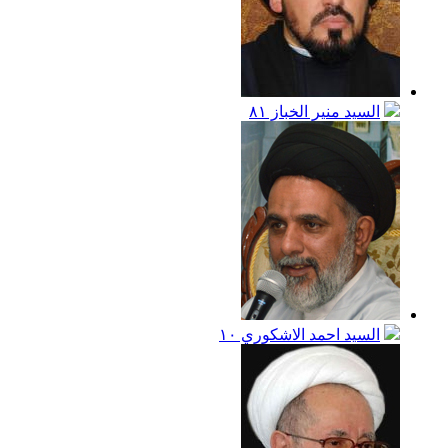
السيد منير الخباز
٨١
السيد احمد الاشكوري
١٠