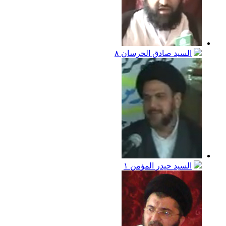
السيد صادق الخرسان
٨
السيد حيدر المؤمن
١