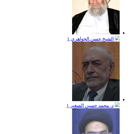
الشيخ حسن الجواهري
١
د. محمد حسين الصغير
١