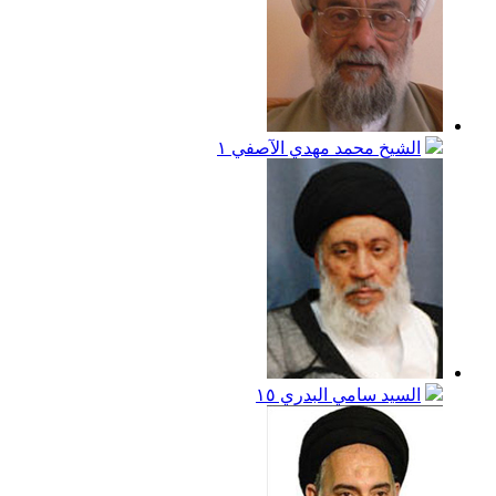
الشيخ محمد مهدي الآصفي
١
السيد سامي البدري
١٥