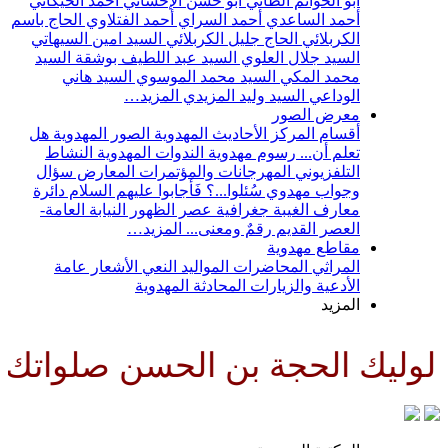
أبو الحواتم الطائي
أبو حسن الإحسائي
أحمد الخيكاني
أحمد الساعدي
أحمد السراي
أحمد الفتلاوي
الحاج باسم
الكربلائي
الحاج جليل الكربلائي
السيد امين السيهاتي
السيد جلال العلوي
السيد عبد اللطيف بوشقة
السيد
محمد المكي
السيد محمد الموسوي
السيد هاني
الوداعي
السيد وليد المزيدي
المزيد…
معرض الصور
أقسام المركز
الأحاديث المهدوية
الصور المهدوية
هل
تعلم أن...
رسوم مهدوية
الندوات المهدوية
النشاط
التلفزيوني
المهرجانات والمؤتمرات
المعارض
سؤال
وجواب مهدوي
سُئلوا...؟ فَأجابوا عليهم السلام
دائرة
معارف الغيبة
جغرافية عصر الظهور
النيابة العامة-
العصر القديم
رقمٌ ومعنى...
المزيد…
مقاطع مهدوية
المراثي
المحاضرات
المواليد
النعي
الأشعار
عامة
الأدعية والزيارات
المحادثة المهدوية
المزيد
ن الحسن صلواتك عليه وعلى آبائه