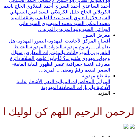
أبو الحواتم الطائي
أبو حسن الإحسائي
أحمد الخيكاني
أحمد الساعدي
أحمد السراي
أحمد الفتلاوي
الحاج باسم
الكربلائي
الحاج جليل الكربلائي
السيد امين السيهاتي
السيد جلال العلوي
السيد عبد اللطيف بوشقة
السيد
محمد المكي
السيد محمد الموسوي
السيد هاني
الوداعي
السيد وليد المزيدي
المزيد…
معرض الصور
أقسام المركز
الأحاديث المهدوية
الصور المهدوية
هل
تعلم أن...
رسوم مهدوية
الندوات المهدوية
النشاط
التلفزيوني
المهرجانات والمؤتمرات
المعارض
سؤال
وجواب مهدوي
سُئلوا...؟ فَأجابوا عليهم السلام
دائرة
معارف الغيبة
جغرافية عصر الظهور
النيابة العامة-
العصر القديم
رقمٌ ومعنى...
المزيد…
مقاطع مهدوية
المراثي
المحاضرات
المواليد
النعي
الأشعار
عامة
الأدعية والزيارات
المحادثة المهدوية
المزيد
رحمن الرحيم اللهم كن لوليك الحج