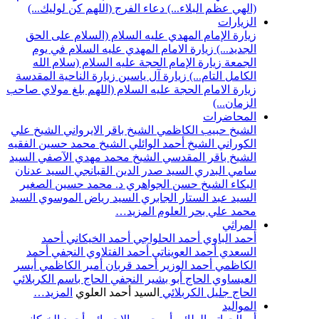
(الهي عظم البلاء...)
دعاء الفرج (اللهم كن لوليك...)
الزيارات
زيارة الإمام المهدي عليه السلام (السلام على الحق
الجديد...)
زيارة الامام المهدي عليه السلام في يوم
الجمعة
زيارة الإمام الحجة عليه السلام (سلام الله
الكامل التام...)
زيارة آل ياسين
زيارة الناحية المقدسة
زيارة الامام الحجة عليه السلام (اللهم بلغ مولاي صاحب
الزمان...)
المحاضرات
الشيخ حبيب الكاظمي
الشيخ باقر الايرواني
الشيخ علي
الكوراني
الشيخ أحمد الوائلي
الشيخ محمد حسين الفقيه
الشيخ باقر المقدسي
الشيخ محمد مهدي الآصفي
السيد
سامي البدري
السيد صدر الدين القبانجي
السيد عدنان
البكاء
الشيخ حسن الجواهري
د. محمد حسين الصغير
السيد عبد الستار الجابري
السيد رياض الموسوي
السيد
محمد علي بحر العلوم
المزيد…
المراثي
أحمد الباوي
أحمد الحلواجي
أحمد الخيكاني
أحمد
السعدي
أحمد العويناتي
أحمد الفتلاوي النجفي
أحمد
الكاظمي
أحمد الوزير
أحمد قربان
أمير الكاظمي
أيسر
العيساوي
الحاج أبو بشير النجفي
الحاج باسم الكربلائي
الحاج جليل الكربلائي
السيد أحمد العلوي
المزيد…
المواليد