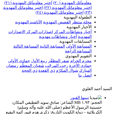
معلوماتك المهدوية (٢٠)
اختبر معلوماتك المهدوية (٢١)
اختبر معلوماتك المهدوية (٢٢)
اختبر معلوماتك المهدوية
(٢٣)
اختبر معلوماتك المهدوية (٢٤)
الطفولة المهدوية
مجلة منتظَر
القصص المهدوية
الأناشيد المهدوية
الأخبار المهدوية
أخبار ونشاطات المركز
اصدارات المركز
الإصدارات
المهدوية
أخبار ونشاطات مهدوية
المسابقات المهدوية
المسابقة الأولى
المسابقة الثانية
المسابقة الثالثة
المسابقة الرابعة
التقويم المهدوي
محرم الحرام
صفر المظفّر
ربيع الأول
جمادى الأولى
جمادى الآخرة
رجب المرجّب
شعبان المعظّم
رمضان
المبارك
شوال المكرّم
ذي القعدة
ذي الحجة
اتصل بنا
السيد أحمد العلوي
تبنيها القبور
الحجم: ١.٩٣ MB الشاعر: صادق سويد القطيفي المكان:
حسينية الرسول الأعظم (صلى الله عليه وآله وسلم)
الكربلائية – دولة الكويت التاريخ: ذكرى هدم قبور أئمة البقيع