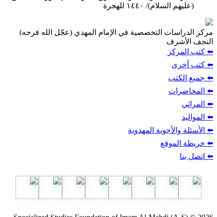
(عليهم السلام)/ ١٤٤٠ للهجرة
مركز الدراسات التخصصية في الإمام المهدي (عجّل الله فرجه)
النجف الأشرف
⬅️ كتب المركز
⬅️ كتب أخرى
⬅️ جميع الكتب
⬅️ المحاضرات
⬅️ المراثي
⬅️ المواليد
⬅️ الأسئلة والأجوبة المهدوية
⬅️ خريطة الموقع
⬅️ اتصل بنا