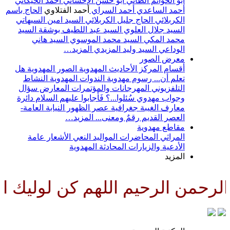
أبو الحواتم الطائي
أبو حسن الإحسائي
أحمد الخيكاني
أحمد الساعدي
أحمد السراي
أحمد الفتلاوي
الحاج باسم
الكربلائي
الحاج جليل الكربلائي
السيد امين السيهاتي
السيد جلال العلوي
السيد عبد اللطيف بوشقة
السيد
محمد المكي
السيد محمد الموسوي
السيد هاني
الوداعي
السيد وليد المزيدي
المزيد…
معرض الصور
أقسام المركز
الأحاديث المهدوية
الصور المهدوية
هل
تعلم أن...
رسوم مهدوية
الندوات المهدوية
النشاط
التلفزيوني
المهرجانات والمؤتمرات
المعارض
سؤال
وجواب مهدوي
سُئلوا...؟ فَأجابوا عليهم السلام
دائرة
معارف الغيبة
جغرافية عصر الظهور
النيابة العامة-
العصر القديم
رقمٌ ومعنى...
المزيد…
مقاطع مهدوية
المراثي
المحاضرات
المواليد
النعي
الأشعار
عامة
الأدعية والزيارات
المحادثة المهدوية
المزيد
رحمن الرحيم اللهم كن لوليك الح