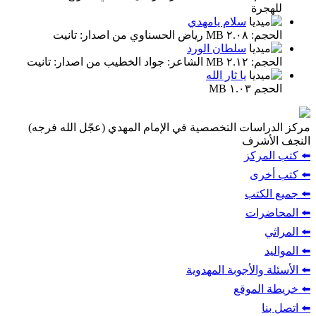
للهجرة
سلام يامهدي
الحجم: ٢.٠٨ MB رياض الحسناوي من اصدار: تانيت
سلطان الورد
الحجم: ٢.١٢ MB الشاعر: جواد الخطيب من اصدار: تانيت
يا ثار الله
الحجم ١.٠٣ MB
مركز الدراسات التخصصية في الإمام المهدي (عجّل الله فرجه)
النجف الأشرف
⬅️ كتب المركز
⬅️ كتب أخرى
⬅️ جميع الكتب
⬅️ المحاضرات
⬅️ المراثي
⬅️ المواليد
⬅️ الأسئلة والأجوبة المهدوية
⬅️ خريطة الموقع
⬅️ اتصل بنا