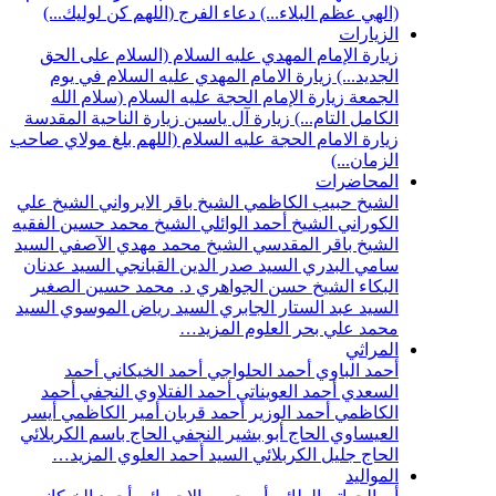
(الهي عظم البلاء...)
دعاء الفرج (اللهم كن لوليك...)
الزيارات
زيارة الإمام المهدي عليه السلام (السلام على الحق
الجديد...)
زيارة الامام المهدي عليه السلام في يوم
الجمعة
زيارة الإمام الحجة عليه السلام (سلام الله
الكامل التام...)
زيارة آل ياسين
زيارة الناحية المقدسة
زيارة الامام الحجة عليه السلام (اللهم بلغ مولاي صاحب
الزمان...)
المحاضرات
الشيخ حبيب الكاظمي
الشيخ باقر الايرواني
الشيخ علي
الكوراني
الشيخ أحمد الوائلي
الشيخ محمد حسين الفقيه
الشيخ باقر المقدسي
الشيخ محمد مهدي الآصفي
السيد
سامي البدري
السيد صدر الدين القبانجي
السيد عدنان
البكاء
الشيخ حسن الجواهري
د. محمد حسين الصغير
السيد عبد الستار الجابري
السيد رياض الموسوي
السيد
محمد علي بحر العلوم
المزيد…
المراثي
أحمد الباوي
أحمد الحلواجي
أحمد الخيكاني
أحمد
السعدي
أحمد العويناتي
أحمد الفتلاوي النجفي
أحمد
الكاظمي
أحمد الوزير
أحمد قربان
أمير الكاظمي
أيسر
العيساوي
الحاج أبو بشير النجفي
الحاج باسم الكربلائي
الحاج جليل الكربلائي
السيد أحمد العلوي
المزيد…
المواليد