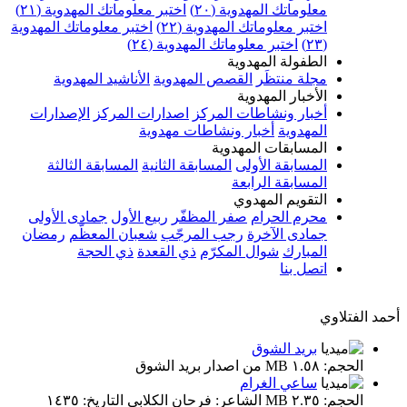
معلوماتك المهدوية (٢٠)
اختبر معلوماتك المهدوية (٢١)
اختبر معلوماتك المهدوية (٢٢)
اختبر معلوماتك المهدوية
(٢٣)
اختبر معلوماتك المهدوية (٢٤)
الطفولة المهدوية
مجلة منتظَر
القصص المهدوية
الأناشيد المهدوية
الأخبار المهدوية
أخبار ونشاطات المركز
اصدارات المركز
الإصدارات
المهدوية
أخبار ونشاطات مهدوية
المسابقات المهدوية
المسابقة الأولى
المسابقة الثانية
المسابقة الثالثة
المسابقة الرابعة
التقويم المهدوي
محرم الحرام
صفر المظفّر
ربيع الأول
جمادى الأولى
جمادى الآخرة
رجب المرجّب
شعبان المعظّم
رمضان
المبارك
شوال المكرّم
ذي القعدة
ذي الحجة
اتصل بنا
أحمد الفتلاوي
بريد الشوق
الحجم: ١.٥٨ MB من اصدار بريد الشوق
ساعي الغرام
الحجم: ٢.٣٥ MB الشاعر: فرحان الكلابي التاريخ: ١٤٣٥