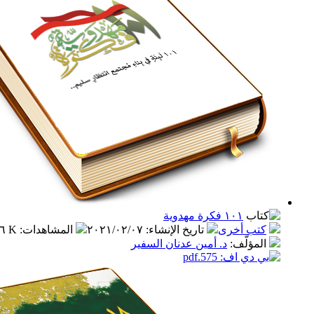
١٠١ فكرة مهدوية
كتب أخرى
تاريخ الإنشاء
:
٢٠٢١/٠٢/٠٧
المشاهدات
:
٦.٦ K
المؤلّف
:
د. أمين عدنان السفير