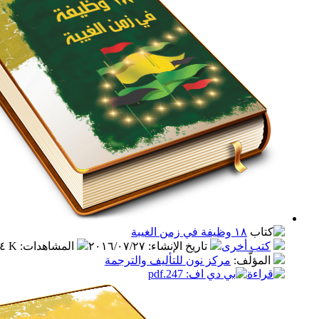
١٨ وظيفة في زمن الغيبة
كتب أخرى
تاريخ الإنشاء
:
٢٠١٦/٠٧/٢٧
المشاهدات
:
٢٤.٤ K
المؤلّف
:
مركز نون للتأليف والترجمة