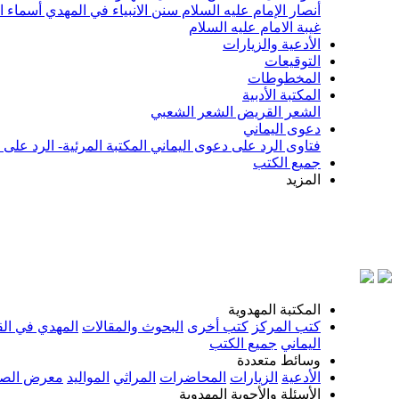
أنصار الإمام عليه السلام
سنن الانبياء في المهدي
أسماء ا
غيبة الامام عليه السلام
الأدعية والزيارات
التوقيعات
المخطوطات
المكتبة الأدبية
الشعر القريض
الشعر الشعبي
دعوى اليماني
فتاوى الرد على دعوى اليماني
المكتبة المرئية- الرد على
جميع الكتب
المزيد
بسم الله ال
المكتبة المهدوية
كتب المركز
كتب أخرى
البحوث والمقالات
المهدي في الق
اليماني
جميع الكتب
وسائط متعددة
الأدعية
الزيارات
المحاضرات
المراثي
المواليد
معرض الصو
الأسئلة والأجوبة المهدوية