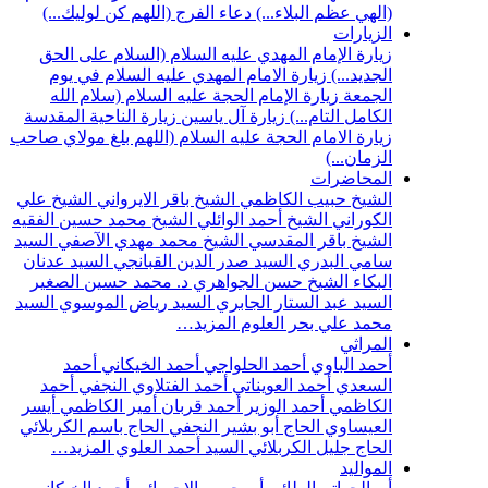
(الهي عظم البلاء...)
دعاء الفرج (اللهم كن لوليك...)
الزيارات
زيارة الإمام المهدي عليه السلام (السلام على الحق
الجديد...)
زيارة الامام المهدي عليه السلام في يوم
الجمعة
زيارة الإمام الحجة عليه السلام (سلام الله
الكامل التام...)
زيارة آل ياسين
زيارة الناحية المقدسة
زيارة الامام الحجة عليه السلام (اللهم بلغ مولاي صاحب
الزمان...)
المحاضرات
الشيخ حبيب الكاظمي
الشيخ باقر الايرواني
الشيخ علي
الكوراني
الشيخ أحمد الوائلي
الشيخ محمد حسين الفقيه
الشيخ باقر المقدسي
الشيخ محمد مهدي الآصفي
السيد
سامي البدري
السيد صدر الدين القبانجي
السيد عدنان
البكاء
الشيخ حسن الجواهري
د. محمد حسين الصغير
السيد عبد الستار الجابري
السيد رياض الموسوي
السيد
محمد علي بحر العلوم
المزيد…
المراثي
أحمد الباوي
أحمد الحلواجي
أحمد الخيكاني
أحمد
السعدي
أحمد العويناتي
أحمد الفتلاوي النجفي
أحمد
الكاظمي
أحمد الوزير
أحمد قربان
أمير الكاظمي
أيسر
العيساوي
الحاج أبو بشير النجفي
الحاج باسم الكربلائي
الحاج جليل الكربلائي
السيد أحمد العلوي
المزيد…
المواليد