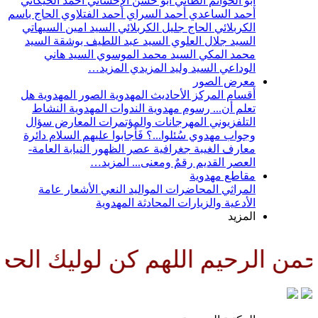
أبو الحواتم الطائي
أبو حسن الإحسائي
أحمد الخيكاني
أحمد الساعدي
أحمد السراي
أحمد الفتلاوي
الحاج باسم
الكربلائي
الحاج جليل الكربلائي
السيد امين السيهاتي
السيد جلال العلوي
السيد عبد اللطيف بوشقة
السيد
محمد المكي
السيد محمد الموسوي
السيد هاني
الوداعي
السيد وليد المزيدي
المزيد…
معرض الصور
أقسام المركز
الأحاديث المهدوية
الصور المهدوية
هل
تعلم أن...
رسوم مهدوية
الندوات المهدوية
النشاط
التلفزيوني
المهرجانات والمؤتمرات
المعارض
سؤال
وجواب مهدوي
سُئلوا...؟ فَأجابوا عليهم السلام
دائرة
معارف الغيبة
جغرافية عصر الظهور
النيابة العامة-
العصر القديم
رقمٌ ومعنى...
المزيد…
مقاطع مهدوية
المراثي
المحاضرات
المواليد
النعي
الأشعار
عامة
الأدعية والزيارات
المحادثة المهدوية
المزيد
 الرحيم اللهم كن لوليك الحجة ب