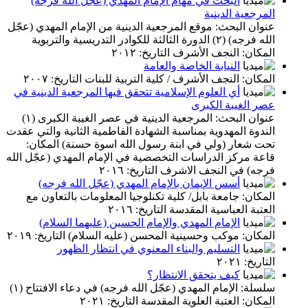
البحث في مهام الإمام المهدي (عجّل الله فرجه)
المرجعية الدينية
عنوان البحث: موقع المرجعية الدينية من الإمام المهدي (عجّل
الله فرجه) (٢) الدورة الثالثة للكوادر التدريسية والتربوية
المكان: النجف الأشرف التاريخ: ٢٠١٢
النيابة الخاصة والعامة
المكان: النجف الأشرف / كلية التربية للبنات التاريخ: ٢٠٠٧
أي العلوم الإسلامية تتحقق فيها المرجعية الدينية في
عصر الغيبة الكبرى
عنوان البحث: المرجعية الدينية في عصر الغيبة الكبرى (١)
الندوة المهدوية بمناسبة الشهادة الفاطمية الثانية والتي عقدت
تحت شعار (ولي في ابنة رسول الله اسوة حسنة) المكان:
قاعة مركز الدراسات التخصصية في الإمام المهدي (عجّل الله
فرجه) في النجف الاشرف التاريخ: ٢٠١٦
أسس الإيمان بالإمام المهدي (عجّل الله فرجه)
المكان: جامعة بابل/ كلية تكنلوجيا المعلومات بالتعاون مع
العتبة العباسية المقدسة التاريخ: ٢٠١٦
الإمام المهدي والإمام الحسين (عليهما السلام)
المكان: موكب وحسينية المحسن (عليه السلام) التاريخ: ٢٠١٩
التسليم والبناء المعنوي في انتظار الظهور
التاريخ: ٢٠٢١
كيف يتحقق الانتظار؟
سلسلة: الإمام المهدي (عجّل الله فرجه) في دعاء الافتتاح (١)
المكان: العتبة العلوية المقدسة التاريخ: ٢٠٢١