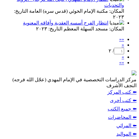
والتحديات
المكان: مكتبة الإمام الخوئي (قدس سره) العامة التاريخ:
٢٠٢٣
انتظار الفرج أسسه العقدية وآفاقه المعنوية
المكان: مسجد السهلة المعظم التاريخ: ٢٠٢٣
««
«
/ ٢
»
»»
مركز الدراسات التخصصية في الإمام المهدي (عجّل الله فرجه)
النجف الأشرف
⬅️ كتب المركز
⬅️ كتب أخرى
⬅️ جميع الكتب
⬅️ المحاضرات
⬅️ المراثي
⬅️ المواليد