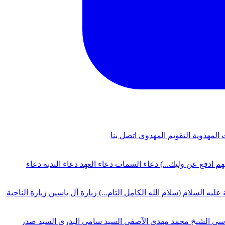
 المهدوية
التقويم المهدوي
اتصل بنا
لهم ادفع عن وليك...)
دعاء السمات
دعاء العهد
دعاء الندبة
دعاء
 عليه السلام (سلام الله الكامل التام...)
زيارة آل ياسين
زيارة الناحية
دسي
الشيخ محمد مهدي الآصفي
السيد سامي البدري
السيد صدر