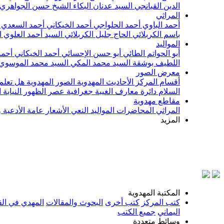
الدين القبانجي
السيد عدنان البكاء
الشيخ حسن الجواهري
المراثي
أحمد الباوي
أحمد الحلواجي
أحمد الخيكاني
أحمد السعدي
باسم الكربلائي
الحاج جليل الكربلائي
السيد أحمد العلوي
ا
المواليد
أبو الحواتم الطائي
أبو حسن الإحسائي
أحمد الخيكاني
أحمد
اللطيف بوشقة
السيد محمد المكي
السيد محمد الموسوي
معرض الصور
أقسام المركز
الأحاديث المهدوية
الصور المهدوية
هل تعلم 
السلام
دائرة معارف الغيبة
جغرافية عصر الظهور
النيابة
مقاطع مهدوية
المراثي
المحاضرات
المواليد
النعي
الأشعار
عامة
الأدعية 
المزيد
بسم
المكتبة المهدوية
كتب المركز
كتب أخرى
البحوث والمقالات
المهدي في الق
اليماني
جميع الكتب
وسائط متعددة