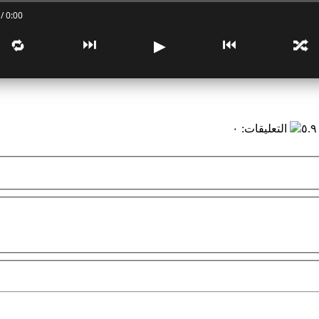
0:00 / 0:00
⏭
⏮
🔁
▶
🔀
التعليقات
:
٠