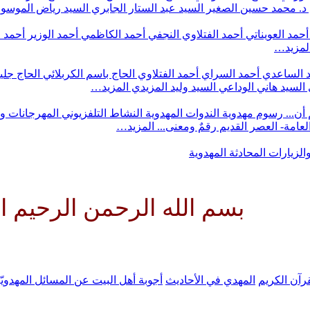
د. محمد حسين الصغير
السيد عبد الستار الجابري
السيد رياض الموس
أحمد العويناتي
أحمد الفتلاوي النجفي
أحمد الكاظمي
أحمد الوزير
أحمد 
لمزيد…
 الساعدي
أحمد السراي
أحمد الفتلاوي
الحاج باسم الكربلائي
الحاج جلي
السيد هاني الوداعي
السيد وليد المزيدي
المزيد…
أن...
رسوم مهدوية
الندوات المهدوية
النشاط التلفزيوني
المهرجانات و
 العامة- العصر القديم
رقمٌ ومعنى...
المزيد…
والزيارات
المحادثة المهدوية
 الله الرحمن الرحيم اللهم كن ل
رآن الكريم
المهدي في الأحاديث
أجوبة أهل البيت عن المسائل المهدويّ