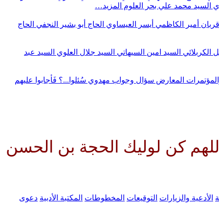
وي
السيد محمد علي بحر العلوم
المزيد…
قربان
أمير الكاظمي
أيسر العيساوي
الحاج أبو بشير النجفي
الحاج
ل الكربلائي
السيد امين السيهاتي
السيد جلال العلوي
السيد عبد
المؤتمرات
المعارض
سؤال وجواب مهدوي
سُئلوا...؟ فَأجابوا عليهم
وليك الحجة بن الحسن صلواتك علي
ة
الأدعية والزيارات
التوقيعات
المخطوطات
المكتبة الأدبية
دعوى