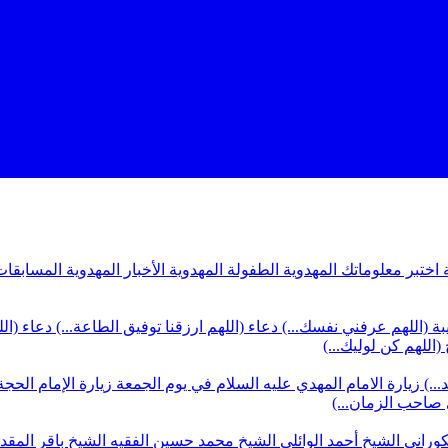
ة
اختبر معلوماتك المهدوية
الطفولة المهدوية
الأخبار المهدوية
المسابقات
بة (اللهم عرفني نفسك...)
دعاء (اللهم ارزقنا توفيق الطاعة...)
دعاء (ال
(اللهم كن لوليك...)
...)
زيارة الامام المهدي عليه السلام في يوم الجمعة
زيارة الإمام الحجة
ي صاحب الزمان...)
كوراني
الشيخ أحمد الوائلي
الشيخ محمد حسين الفقيه
الشيخ باقر المق