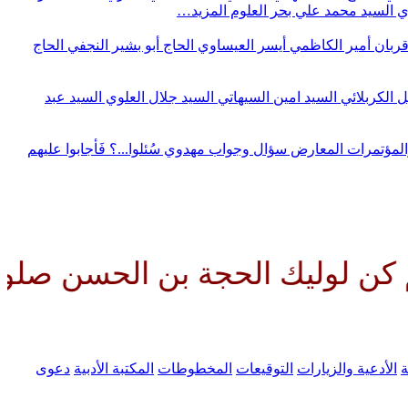
وي
السيد محمد علي بحر العلوم
المزيد…
قربان
أمير الكاظمي
أيسر العيساوي
الحاج أبو بشير النجفي
الحاج
ل الكربلائي
السيد امين السيهاتي
السيد جلال العلوي
السيد عبد
المؤتمرات
المعارض
سؤال وجواب مهدوي
سُئلوا...؟ فَأجابوا عليهم
 الحجة بن الحسن صلواتك عليه وع
ة
الأدعية والزيارات
التوقيعات
المخطوطات
المكتبة الأدبية
دعوى