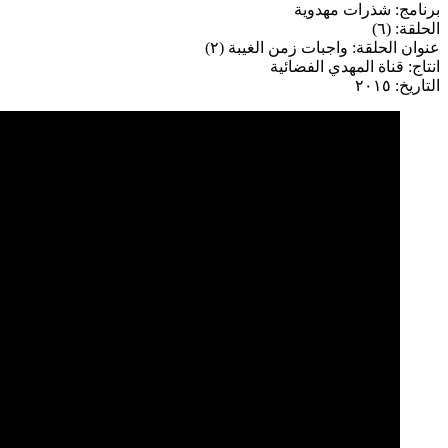
برنامج: شذرات مهدوية
الحلقة: (٦)
عنوان الحلقة: واجبات زمن الغيبة (٢)
انتاج: قناة المهدي الفضائية
التاريخ: ٢٠١٥