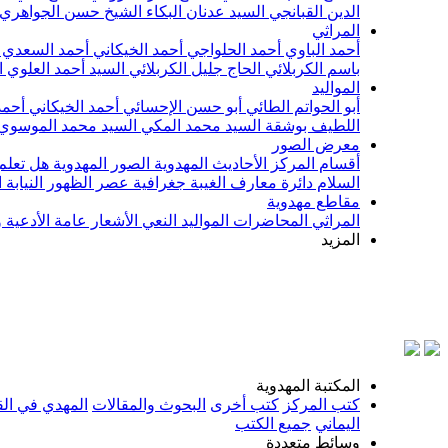
الدين القبانجي
السيد عدنان البكاء
الشيخ حسن الجواهري
المراثي
أحمد الباوي
أحمد الحلواجي
أحمد الخيكاني
أحمد السعدي
باسم الكربلائي
الحاج جليل الكربلائي
السيد أحمد العلوي
ا
المواليد
أبو الحواتم الطائي
أبو حسن الإحسائي
أحمد الخيكاني
أحمد
اللطيف بوشقة
السيد محمد المكي
السيد محمد الموسوي
معرض الصور
أقسام المركز
الأحاديث المهدوية
الصور المهدوية
هل تعلم 
السلام
دائرة معارف الغيبة
جغرافية عصر الظهور
النيابة
مقاطع مهدوية
المراثي
المحاضرات
المواليد
النعي
الأشعار
عامة
الأدعية 
المزيد
بسم الل
المكتبة المهدوية
كتب المركز
كتب أخرى
البحوث والمقالات
المهدي في الق
اليماني
جميع الكتب
وسائط متعددة