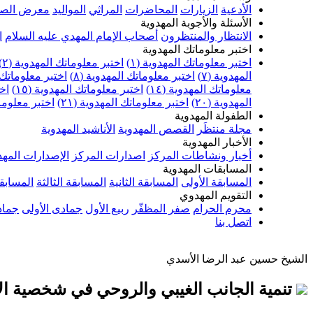
الأدعية
الزيارات
المحاضرات
المراثي
المواليد
معرض الصو
الأسئلة والأجوبة المهدوية
الانتظار والمنتظرون
أصحاب الإمام المهدي عليه السلام
ا
اختبر معلوماتك المهدوية
اختبر معلوماتك المهدوية (١)
اختبر معلوماتك المهدوية (٢)
المهدوية (٧)
اختبر معلوماتك المهدوية (٨)
اختبر معلوماتك ا
معلوماتك المهدوية (١٤)
اختبر معلوماتك المهدوية (١٥)
اخت
المهدوية (٢٠)
اختبر معلوماتك المهدوية (٢١)
اختبر معلوماتك
الطفولة المهدوية
مجلة منتظَر
القصص المهدوية
الأناشيد المهدوية
الأخبار المهدوية
أخبار ونشاطات المركز
اصدارات المركز
الإصدارات المهد
المسابقات المهدوية
المسابقة الأولى
المسابقة الثانية
المسابقة الثالثة
المسابقة
التقويم المهدوي
محرم الحرام
صفر المظفّر
ربيع الأول
جمادى الأولى
جماد
اتصل بنا
الشيخ حسين عبد الرضا الأسدي
تنمية الجانب الغيبي والروحي في شخصية ال