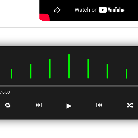
0:00 / 0:00
⏭
⏮
🔁
▶
🔀