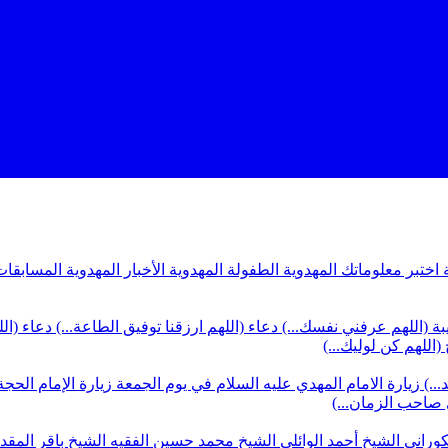
ة
اختبر معلوماتك المهدوية
الطفولة المهدوية
الأخبار المهدوية
المسابقات
بة (اللهم عرفني نفسك...)
دعاء (اللهم ارزقنا توفيق الطاعة...)
دعاء (ال
(اللهم كن لوليك...)
...)
زيارة الامام المهدي عليه السلام في يوم الجمعة
زيارة الإمام الحجة
ي صاحب الزمان...)
كوراني
الشيخ أحمد الوائلي
الشيخ محمد حسين الفقيه
الشيخ باقر المق