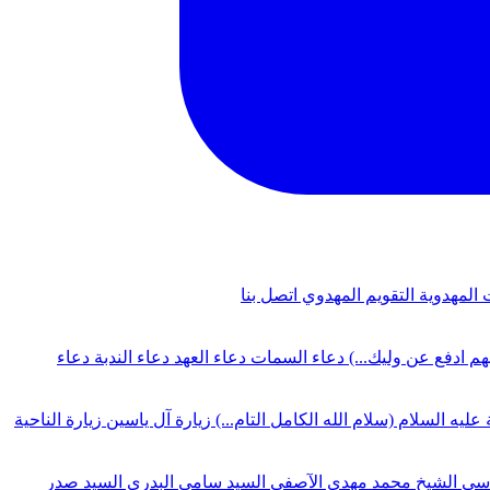
 المهدوية
التقويم المهدوي
اتصل بنا
لهم ادفع عن وليك...)
دعاء السمات
دعاء العهد
دعاء الندبة
دعاء
 عليه السلام (سلام الله الكامل التام...)
زيارة آل ياسين
زيارة الناحية
دسي
الشيخ محمد مهدي الآصفي
السيد سامي البدري
السيد صدر