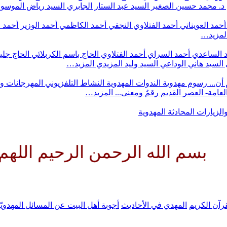
د. محمد حسين الصغير
السيد عبد الستار الجابري
السيد رياض الموس
أحمد العويناتي
أحمد الفتلاوي النجفي
أحمد الكاظمي
أحمد الوزير
أحمد 
لمزيد…
 الساعدي
أحمد السراي
أحمد الفتلاوي
الحاج باسم الكربلائي
الحاج جلي
السيد هاني الوداعي
السيد وليد المزيدي
المزيد…
أن...
رسوم مهدوية
الندوات المهدوية
النشاط التلفزيوني
المهرجانات و
 العامة- العصر القديم
رقمٌ ومعنى...
المزيد…
والزيارات
المحادثة المهدوية
ه الرحمن الرحيم اللهم كن لوليك
رآن الكريم
المهدي في الأحاديث
أجوبة أهل البيت عن المسائل المهدويّ