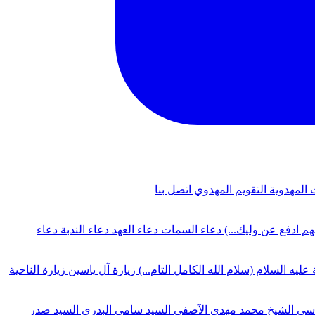
 المهدوية
التقويم المهدوي
اتصل بنا
لهم ادفع عن وليك...)
دعاء السمات
دعاء العهد
دعاء الندبة
دعاء
 عليه السلام (سلام الله الكامل التام...)
زيارة آل ياسين
زيارة الناحية
دسي
الشيخ محمد مهدي الآصفي
السيد سامي البدري
السيد صدر