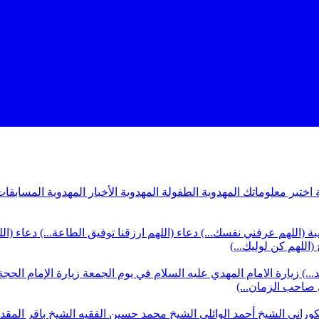
ة
اختبر معلوماتك المهدوية
الطفولة المهدوية
الأخبار المهدوية
المسابقات
بة (اللهم عرفني نفسك...)
دعاء (اللهم ارزقنا توفيق الطاعة...)
دعاء (ال
(اللهم كن لوليك...)
...)
زيارة الامام المهدي عليه السلام في يوم الجمعة
زيارة الإمام الحجة
ي صاحب الزمان...)
كوراني
الشيخ أحمد الوائلي
الشيخ محمد حسين الفقيه
الشيخ باقر المق