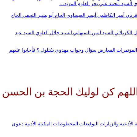
وي
السيد محمد علي بحر العلوم
المزيد…
قربان
أمير الكاظمي
أيسر العيساوي
الحاج أبو بشير النجفي
الحاج
ل الكربلائي
السيد امين السيهاتي
السيد جلال العلوي
السيد عبد
المؤتمرات
المعارض
سؤال وجواب مهدوي
سُئلوا...؟ فَأجابوا عليهم
وليك الحجة بن الحسن صلواتك علي
ة
الأدعية والزيارات
التوقيعات
المخطوطات
المكتبة الأدبية
دعوى