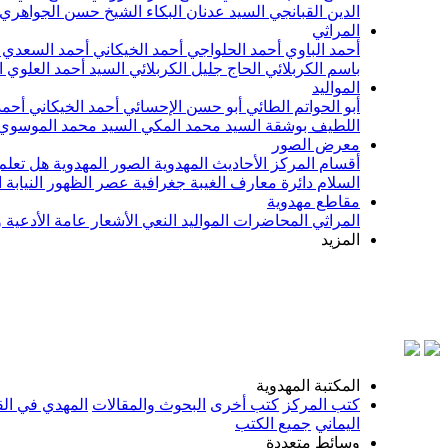
الدين القبانجي
السيد عدنان البكاء
الشيخ حسن الجواهري
المراثي
أحمد الباوي
أحمد الحلواجي
أحمد الخيكاني
أحمد السعدي
باسم الكربلائي
الحاج جليل الكربلائي
السيد أحمد العلوي
ا
المواليد
أبو الحواتم الطائي
أبو حسن الإحسائي
أحمد الخيكاني
أحمد
اللطيف بوشقة
السيد محمد المكي
السيد محمد الموسوي
معرض الصور
أقسام المركز
الأحاديث المهدوية
الصور المهدوية
هل تعلم 
السلام
دائرة معارف الغيبة
جغرافية عصر الظهور
النيابة
مقاطع مهدوية
المراثي
المحاضرات
المواليد
النعي
الأشعار
عامة
الأدعية 
المزيد
بس
المكتبة المهدوية
كتب المركز
كتب أخرى
البحوث والمقالات
المهدي في الق
اليماني
جميع الكتب
وسائط متعددة