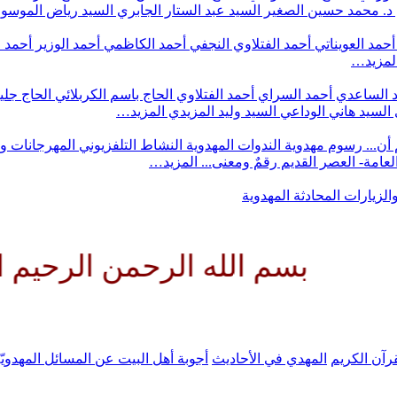
د. محمد حسين الصغير
السيد عبد الستار الجابري
السيد رياض الموس
أحمد العويناتي
أحمد الفتلاوي النجفي
أحمد الكاظمي
أحمد الوزير
أحمد 
لمزيد…
 الساعدي
أحمد السراي
أحمد الفتلاوي
الحاج باسم الكربلائي
الحاج جلي
السيد هاني الوداعي
السيد وليد المزيدي
المزيد…
أن...
رسوم مهدوية
الندوات المهدوية
النشاط التلفزيوني
المهرجانات و
 العامة- العصر القديم
رقمٌ ومعنى...
المزيد…
والزيارات
المحادثة المهدوية
م الله الرحمن الرحيم اللهم كن ل
رآن الكريم
المهدي في الأحاديث
أجوبة أهل البيت عن المسائل المهدويّ