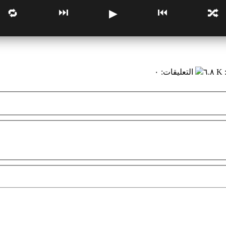
⏭
⏮
🔁
▶
🔀
٦.٨ K
التعليقات
:
٠