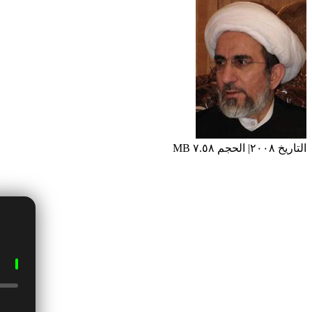
التاريخ ٢٠٠٨| الحجم ٧.٥٨ MB