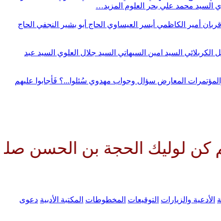
وي
السيد محمد علي بحر العلوم
المزيد…
قربان
أمير الكاظمي
أيسر العيساوي
الحاج أبو بشير النجفي
الحاج
ل الكربلائي
السيد امين السيهاتي
السيد جلال العلوي
السيد عبد
المؤتمرات
المعارض
سؤال وجواب مهدوي
سُئلوا...؟ فَأجابوا عليهم
ك الحجة بن الحسن صلواتك عليه وع
ة
الأدعية والزيارات
التوقيعات
المخطوطات
المكتبة الأدبية
دعوى