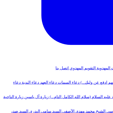
 المهدوية
التقويم المهدوي
اتصل بنا
لهم ادفع عن وليك...)
دعاء السمات
دعاء العهد
دعاء الندبة
دعاء
 عليه السلام (سلام الله الكامل التام...)
زيارة آل ياسين
زيارة الناحية
دسي
الشيخ محمد مهدي الآصفي
السيد سامي البدري
السيد صدر