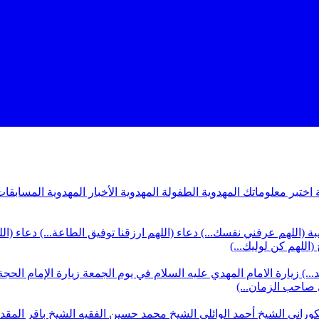
ة
اختبر معلوماتك المهدوية
الطفولة المهدوية
الأخبار المهدوية
المسابقات
بة (اللهم عرفني نفسك...)
دعاء (اللهم ارزقنا توفيق الطاعة...)
دعاء (ال
(اللهم كن لوليك...)
...)
زيارة الامام المهدي عليه السلام في يوم الجمعة
زيارة الإمام الحجة
ي صاحب الزمان...)
كوراني
الشيخ أحمد الوائلي
الشيخ محمد حسين الفقيه
الشيخ باقر المق