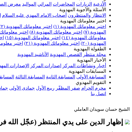
الأدعية
الزيارات
المحاضرات
المراثي
المواليد
معرض الصو
الأسئلة والأجوبة المهدوية
الانتظار والمنتظرون
أصحاب الإمام المهدي عليه السلام
ا
اختبر معلوماتك المهدوية
اختبر معلوماتك المهدوية (١)
اختبر معلوماتك المهدوية (٢)
المهدوية (٧)
اختبر معلوماتك المهدوية (٨)
اختبر معلوماتك ا
معلوماتك المهدوية (١٤)
اختبر معلوماتك المهدوية (١٥)
اخت
المهدوية (٢٠)
اختبر معلوماتك المهدوية (٢١)
اختبر معلوماتك
الطفولة المهدوية
مجلة منتظَر
القصص المهدوية
الأناشيد المهدوية
الأخبار المهدوية
أخبار ونشاطات المركز
اصدارات المركز
الإصدارات المهد
المسابقات المهدوية
المسابقة الأولى
المسابقة الثانية
المسابقة الثالثة
المسابقة
التقويم المهدوي
محرم الحرام
صفر المظفّر
ربيع الأول
جمادى الأولى
جماد
اتصل بنا
الشيخ حسان سويدان العاملي
إظهار الدين على يدي المنتظر (عجّل الله فر