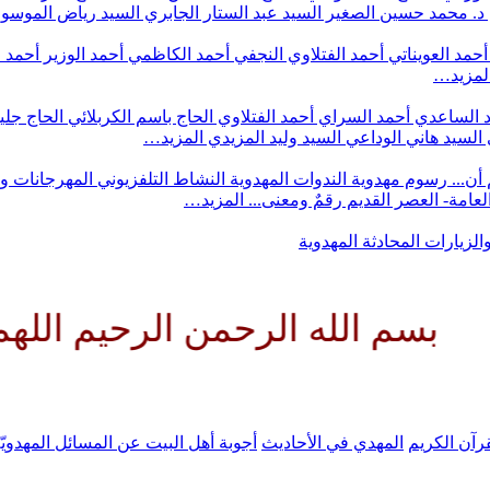
د. محمد حسين الصغير
السيد عبد الستار الجابري
السيد رياض الموس
أحمد العويناتي
أحمد الفتلاوي النجفي
أحمد الكاظمي
أحمد الوزير
أحمد 
لمزيد…
 الساعدي
أحمد السراي
أحمد الفتلاوي
الحاج باسم الكربلائي
الحاج جلي
السيد هاني الوداعي
السيد وليد المزيدي
المزيد…
أن...
رسوم مهدوية
الندوات المهدوية
النشاط التلفزيوني
المهرجانات و
 العامة- العصر القديم
رقمٌ ومعنى...
المزيد…
والزيارات
المحادثة المهدوية
له الرحمن الرحيم اللهم كن لولي
رآن الكريم
المهدي في الأحاديث
أجوبة أهل البيت عن المسائل المهدويّ