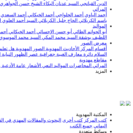
الدين القبانجي
السيد عدنان البكاء
الشيخ حسن الجواهري
المراثي
أحمد الباوي
أحمد الحلواجي
أحمد الخيكاني
أحمد السعدي
باسم الكربلائي
الحاج جليل الكربلائي
السيد أحمد العلوي
ا
المواليد
أبو الحواتم الطائي
أبو حسن الإحسائي
أحمد الخيكاني
أحمد
اللطيف بوشقة
السيد محمد المكي
السيد محمد الموسوي
معرض الصور
أقسام المركز
الأحاديث المهدوية
الصور المهدوية
هل تعلم 
السلام
دائرة معارف الغيبة
جغرافية عصر الظهور
النيابة
مقاطع مهدوية
المراثي
المحاضرات
المواليد
النعي
الأشعار
عامة
الأدعية 
المزيد
بسم ال
المكتبة المهدوية
كتب المركز
كتب أخرى
البحوث والمقالات
المهدي في الق
اليماني
جميع الكتب
وسائط متعددة