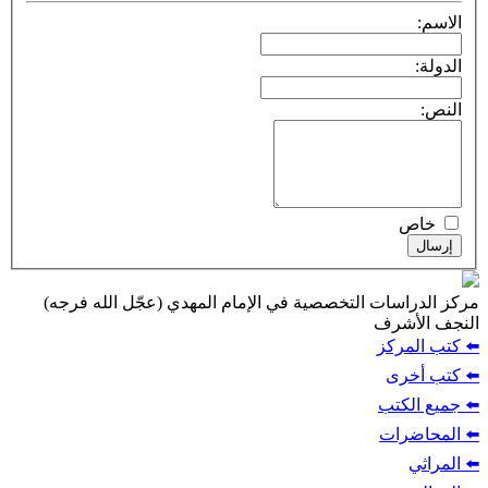
الاسم:
الدولة:
النص:
خاص
إرسال
مركز الدراسات التخصصية في الإمام المهدي (عجّل الله فرجه)
النجف الأشرف
⬅️ كتب المركز
⬅️ كتب أخرى
⬅️ جميع الكتب
⬅️ المحاضرات
⬅️ المراثي