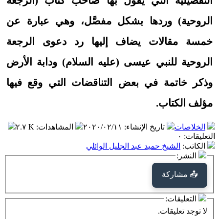
التفصيلية التي يقول بها صاحب كتاب (الرجعة
الروحية) وردها بشكل مفصَّل، وهي عبارة عن
خمسة مقالات يضاف إليها رد دعوى الرجعة
الروحية للنبي عيسى (عليه السلام) ودابة الأرض
وذكر خاتمة في بعض التناقضات التي وقع فيها
مؤلف الكتاب.
الخلاصات
تاريخ الإنشاء
:
٢٠٢٠/٠٢/١١
المشاهدات
:
٢.٧ K
التعليقات
:
٠
الكاتب
:
الشيخ حميد عبد الجليل الوائلي
النشر:
📤 مشاركة
التعليقات:
لا توجد تعليقات.