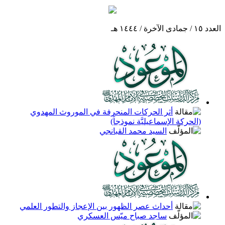
العدد ١٥ / جمادى الآخرة / ١٤٤٤ هـ
أثر الحركات المنحرفة في الموروث المهدوي
(الحركة الإسماعيليَّة نموذجاً)
السيد محمد القبانجي
أحداث عصر الظهور بين الإعجاز والتطور العلمي
ساجد صباح ميّس العسكري