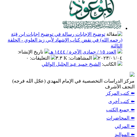
توضيح الإجابات رسالة في توضيح إجابات ابن قِبَة
(رحمه الله) في نقض كتاب الإشهاد لأبي زيد العلوي - الحلقة
الثالثة
العدد ١٥ / جمادى الآخرة / ١٤٤٤ هـ
تاريخ الإنشاء
:
٢٠٢٣/٠١/٠٤
المشاهدات
:
٣.٣ K
التعليقات
:
٠
الكاتب
:
الشيخ حميد عبد الجليل الوائلي
مركز الدراسات التخصصية في الإمام المهدي (عجّل الله فرجه)
النجف الأشرف
⬅️ كتب المركز
⬅️ كتب أخرى
⬅️ جميع الكتب
⬅️ المحاضرات
⬅️ المراثي
⬅️ المواليد