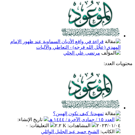
قراءة في واقع الأديان السماوية عند ظهور الإمام
المهدي (عجَّل الله فرجه) - التعاطي والآليات
مرتضى علي الحلي
محتويات العدد:
تمهيدنا: كيف نكون إلهيين؟
العدد ١٥ / جمادى الآخرة / ١٤٤٤ هـ
تاريخ الإنشاء
:
٢٠٢٣/٠١/٠٤
المشاهدات
:
٢.٢ K
التعليقات
:
٠
الكاتب
:
الشيخ حميد عبد الجليل الوائلي