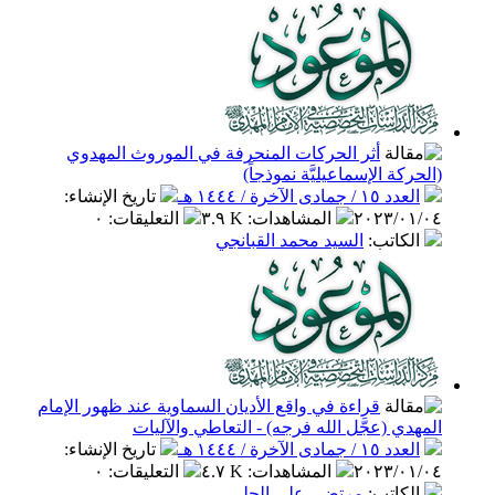
أثر الحركات المنحرفة في الموروث المهدوي
(الحركة الإسماعيليَّة نموذجاً)
العدد ١٥ / جمادى الآخرة / ١٤٤٤ هـ
تاريخ الإنشاء
:
٢٠٢٣/٠١/٠٤
المشاهدات
:
٣.٩ K
التعليقات
:
٠
الكاتب
:
السيد محمد القبانجي
قراءة في واقع الأديان السماوية عند ظهور الإمام
المهدي (عجَّل الله فرجه) - التعاطي والآليات
العدد ١٥ / جمادى الآخرة / ١٤٤٤ هـ
تاريخ الإنشاء
:
٢٠٢٣/٠١/٠٤
المشاهدات
:
٤.٧ K
التعليقات
:
٠
الكاتب
:
مرتضى علي الحلي