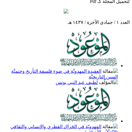
لتحميل المجلة كـ Pdf
العدد ١ / جمادى الأخرة / ١٤٣٧ هـ
العقيدة المهدويَّة في ضوء فلسفة التأريخ وحتميَّة
السنن التاريخيَّة
لطيف عبد النبي يونس
المَهدويّة في الحَراكِ الفطري والإنساني والثقافي