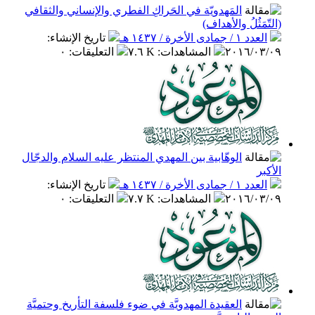
المَهدويّة في الحَراكِ الفطري والإنساني والثقافي
(التّمَثُلُ والأهداف)
العدد ١ / جمادى الأخرة / ١٤٣٧ هـ
تاريخ الإنشاء
:
٢٠١٦/٠٣/٠٩
المشاهدات
:
٧.٦ K
التعليقات
:
٠
الوهّابية بين المهدي المنتظر عليه السلام والدجّال
الأكبر
العدد ١ / جمادى الأخرة / ١٤٣٧ هـ
تاريخ الإنشاء
:
٢٠١٦/٠٣/٠٩
المشاهدات
:
٧.٧ K
التعليقات
:
٠
العقيدة المهدويَّة في ضوء فلسفة التأريخ وحتميَّة