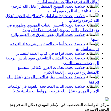
(عجّل الله فرجه) وآليّات مقاومة إنكاره
خلاصة بحث: المهدي المنتظر (عجّل الله فرجه)
حقيقة ثابتة شاء المرجفون أم أبوا
خلاصة بحث: جدلية إظهار ولادة الإمام الحجة (عجّل
الله فرجه) وإخفائها
خلاصة بحث: تأسيس الغياب المهدوي وظهوره في
ضوء الخطاب القرآني - قراءة في الدلالة الرمزية
خلاصة بحث: أقوال بعض الفرق في الغيبة والرد
عليها
خلاصة بحث: أسلوب الاستفهام في دعاء الندبة -
دراسة أسلوبية
خلاصة بحث: قراءة في كتاب الغيبة للنعماني
خلاصة بحث: المذهب التناسخي يعود بلباس الرجعة
الروحية - القسم الثاني
خلاصة بحث: تحدّيات الغزو الثقافي لمجتمع
(المنتظرين) في زمان الغيبة الكبرى
خلاصة بحث: أسباب غَيبة الإمام المهدي (عجّل الله
فرجه)
خلاصة بحث: آليات المحاججة اللغوية في توقيعات
الإمام المهدي (عجّل الله فرجه) الروابط الحجاجية مثالاً
مركز الدراسات التخصصية في الإمام المهدي (عجّل الله فرجه)
النجف الأشرف