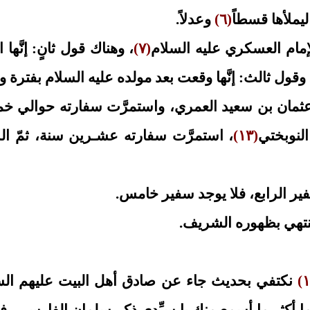
(٦)
وعدلاً.
(٧)
، وهناك قول ثانٍ: إنَّها
 وقول ثالث: إنَّها وقعت بعد مولده عليه السلام بفترة
: عثمان بن سعيد العمري، واستمرَّت سفارته حوالي
لنوبختي
(١٣)
، استمرَّت سفارته عشـرين سنة، ثمّ الس
نكتفي بحديث جاء عن صادق أهل البيت عليهم ال
 ما أكثر ما أسمع منك يا سيِّدي ذكر سلمان الفارسي، 