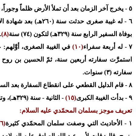
٥ - يخرج آخر الزمان بعد أن تملأ الأرض ظلماً وجوراً، ليملأها قسطاً
٦ - له غيبة صغرى حدثت سنة (٢٦٠هـ) بعد شهادة الإمام العسكري عليه السلام
بوفاة السفير الرابع سنة (٣٢٩هـ) لتكون (٧٤) سنة
(٨)
.
٧ - له أربعة سفراء
(١٠)
في الغيبة الصغرى، أوَّلهم
استمرَّت سفارته أربعين سنة، ثمّ الحسين بن روح ا
سفارته (٣) سنوات.
٨ - قام الدليل القطعي على انقطاع السفارة بعد السفير الرابع، فلا يوجد سفير خامس.
٩ - بدأت الغيبة الكبرى
(١٥)
- الثانية - سنة (٣٢٩هـ)، وتنتهي بظهوره الشريف.
تعريف موجز بسلمان المحمّدي عليه السلام:
١ - الأحاديث التي وصفت سلمان المحمّدي كثيرة
(١٦)
بزرج، قال: قلت لأبي عبد الله الصادق عليه السلام: