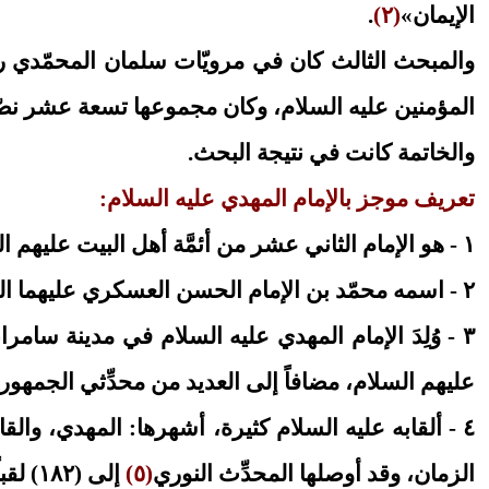
الإيمان»
(٢)
.
والمبحث الثالث كان في مرويّات سلمان المحمّدي ر
المؤمنين عليه السلام، وكان مجموعها تسعة عشر نصّاً
والخاتمة كانت في نتيجة البحث.
تعريف موجز بالإمام المهدي عليه السلام:
١ - هو الإمام الثاني عشر من أئمَّة أهل البيت عليهم السلام، ومن ذرّية الإمام الحسين عليهم السلام.
٢ - اسمه محمّد بن الإمام الحسن العسكري عليهما السلام
٣ - وُلِدَ الإمام المهدي عليه السلام في مدينة سامراء المقدَّسة سنة (٢٥٥هـ)
عليهم السلام، مضافاً إلى العديد من محدِّثي الجمهور.
٤ - ألقابه عليه السلام كثيرة، أشهرها: المهدي، والق
الزمان، وقد أوصلها المحدِّث النوري
(٥)
إلى (١٨٢) لقباً.