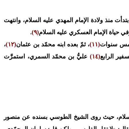
 ابتدأت منذ ولادة الإمام المهدي عليه السلام، وانتهت
 وفي حياة الإمام العسكري عليه السلام
(٩)
.
 خمس سنوات
(١١)
، ثمّ بعده ابنه محمّد بن عثمان
(١٢)
،
فير الرابع
(١٤)
عليُّ بن محمّد السمري، استمرَّت
سلام، حيث روى الشيخ الطوسي بسنده عن منصور
فقال: «لا تقل الفارسي، ولكن قل: سلمان المحمّدي،