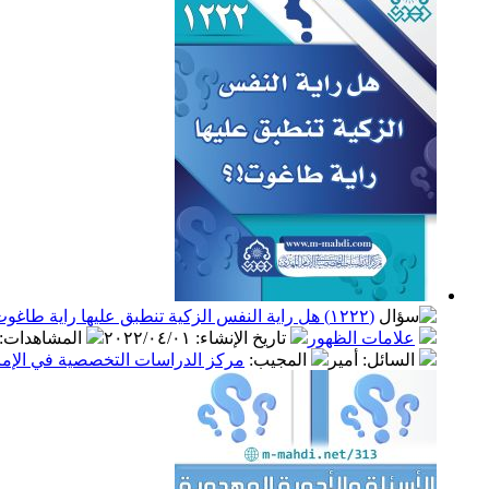
(١٢٢٢) هل راية النفس الزكية تنطبق عليها راية طاغوت!؟
علامات الظهور
تاريخ الإنشاء
:
٢٠٢٢/٠٤/٠١
المشاهدات
:
السائل
: أمير
المجيب
:
مركز الدراسات التخصصية في الإمام