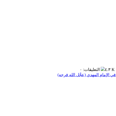
٤.٣ K
التعليقات
:
٠
 الإمام المهدي (عجَّل الله فرجه)