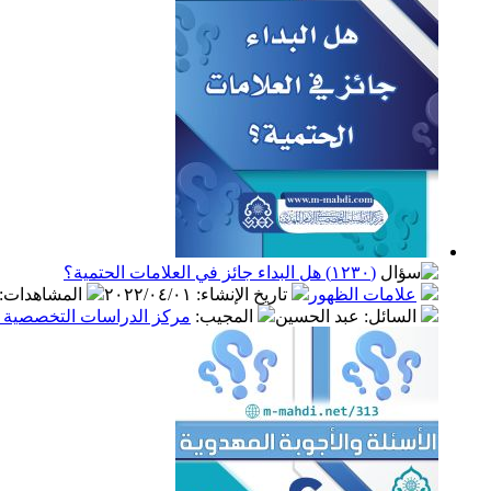
(١٢٣٠) هل البداء جائز في العلامات الحتمية؟
علامات الظهور
تاريخ الإنشاء
:
٢٠٢٢/٠٤/٠١
المشاهدات
:
السائل
: عبد الحسين
المجيب
:
مركز الدراسات التخصصية في