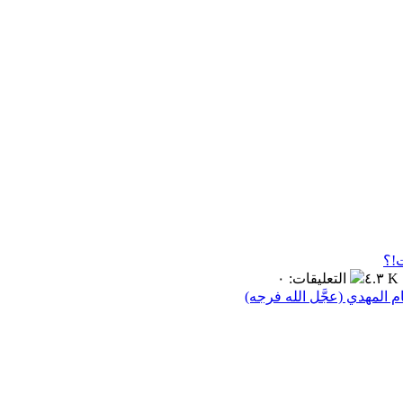
٤.٣ K
التعليقات
:
٠
 المهدي (عجَّل الله فرجه)