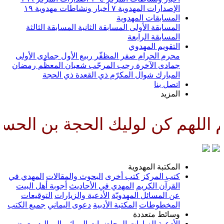
الإصدارات المهدوية
٧
أخبار ونشاطات مهدوية
١٩
المسابقات المهدوية
المسابقة الأولى
المسابقة الثانية
المسابقة الثالثة
المسابقة الرابعة
التقويم المهدوي
محرم الحرام
صفر المظفّر
ربيع الأول
جمادى الأولى
جمادى الآخرة
رجب المرجّب
شعبان المعظّم
رمضان
المبارك
شوال المكرّم
ذي القعدة
ذي الحجة
اتصل بنا
المزيد
يك الحجة بن الحسن صلواتك عليه و
المكتبة المهدوية
كتب المركز
كتب أخرى
البحوث والمقالات
المهدي في
القرآن الكريم
المهدي في الأحاديث
أجوبة أهل البيت
عن المسائل المهدويّة
الأدعية والزيارات
التوقيعات
المخطوطات
المكتبة الأدبية
دعوى اليماني
جميع الكتب
وسائط متعددة
الأدعية
الزيارات
المحاضرات
المراثي
المواليد
معرض