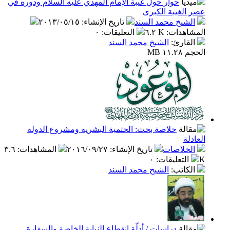
حوار حول غيبة الإمام المهدي عليه السلام ودوره في
لغيبة الكبرى
شيخ محمد السند
تاريخ الإنشاء
:
٢٠١٣/٠٥/١٥
اهدات
:
٦.٢ K
التعليقات
:
٠
قارئ
:
الشيخ محمد السند
 MB
خلاصة بحث: الحتمية البشرية ومشروع الدولة
ة
خلاصات
تاريخ الإنشاء
:
٢٠١٦/٠٩/٢٧
المشاهدات
:
٣.٦
التعليقات
:
٠
كاتب
:
الشيخ محمد السند
دراسات / أدلّة انقطاع النيابة الخاصة والسفارة