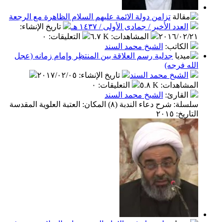
تزامن دولة الائمة عليهم السلام الظاهرة مع الرجعة
دد الأخير / جمادى الأولى / ١٤٣٧ هـ
تاريخ الإنشاء
:
٢٠١٦/٠
المشاهدات
:
٦.٧ K
التعليقات
:
٠
كاتب
:
الشيخ محمد السند
جدلية رسم العلاقة بين المنتظِر وإمام زمانه (عجل
فرجه)
شيخ محمد السند
تاريخ الإنشاء
:
٢٠١٧/٠٢/٠٥
اهدات
:
٥.٨ K
التعليقات
:
٠
قارئ
:
الشيخ محمد السند
سلسلة: شرح دعاء الندبة (٨) المكان: العتبة العلوية المقدسة
٢٠١٥