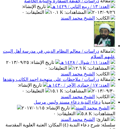
دراسات / حقيقة السفارة والنيابة الخاصة
/ ربيع الثاني / ١٤٢٩ هـ
تاريخ الإنشاء
:
٢٠١٣/٠
المشاهدات
:
١٠.١ K
التعليقات
:
٠
كاتب
:
الشيخ محمد السند
دراسات / معالم النظام الديني في مدرسة أهل البيت
 السلام
١ / شوال / ١٤٢٨ هـ
تاريخ الإنشاء
:
٢٠١٣/٠٩/٢٥
مشاهدات
:
١٢.٦ K
التعليقات
:
٠
كاتب
:
الشيخ محمد السند
دراسات / ملاحظات على منهجية احمد الكاتب ونقدها
/ جمادى الآخر / ١٤٣٠ هـ
تاريخ الإنشاء
:
٢٠١٣/٠
المشاهدات
:
١٥.١ K
التعليقات
:
٠
كاتب
:
الشيخ محمد السند
دعاء الندبة دعاء مسند وليس مرسل
شيخ محمد السند
تاريخ الإنشاء
:
٢٠١٧/٠١/١٥
اهدات
:
٥.٨ K
التعليقات
:
٠
قارئ
:
الشيخ محمد السند
سلسلة: شرح دعاء الندبة (٤) المكان: العتبة العلوية المقدسة