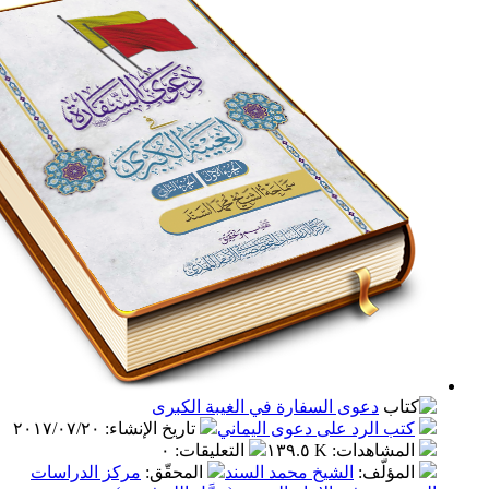
دعوى السفارة في الغيبة الكبرى
ب الرد على دعوى اليماني
تاريخ الإنشاء
:
٢٠١٧/٠٧/٢٠
مشاهدات
:
١٣٩.٥ K
التعليقات
:
٠
مؤلّف
:
الشيخ محمد السند
المحقّق
:
مركز الدراسات