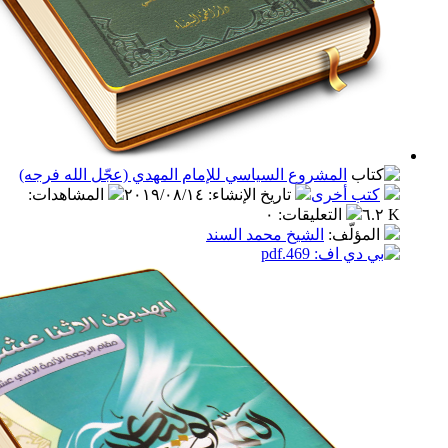
المشروع السياسي للإمام المهدي (عجّل الله فرجه)
ب أخرى
تاريخ الإنشاء
:
٢٠١٩/٠٨/١٤
المشاهدات
:
التعليقات
:
٠
مؤلّف
:
الشيخ محمد السند