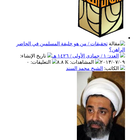
تحقيقات / من هو خليفة المسلمين في الحاضر
ن؟
 جمادى الأولى / ١٤٢٦ هـ
تاريخ الإنشاء
:
٢٠١٣/٠
المشاهدات
:
٨.٨ K
التعليقات
:
٠
كاتب
:
الشيخ محمد السند