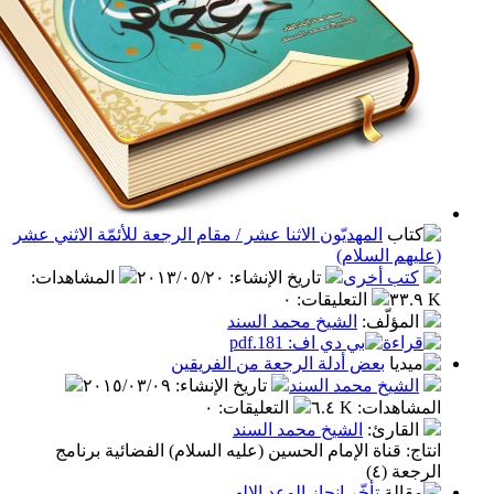
المهديّون الاثنا عشر / مقام الرجعة للأئمّة الاثني عشر
م السلام)
ب أخرى
تاريخ الإنشاء
:
٢٠١٣/٠٥/٢٠
المشاهدات
:
التعليقات
:
٠
مؤلّف
:
الشيخ محمد السند
بعض أدلة الرجعة من الفريقين
شيخ محمد السند
تاريخ الإنشاء
:
٢٠١٥/٠٣/٠٩
اهدات
:
٦.٤ K
التعليقات
:
٠
قارئ
:
الشيخ محمد السند
 قناة الإمام الحسين (عليه السلام) الفضائية برنامج
 (٤)
تأخّر إنجاز الوعد الإلهي