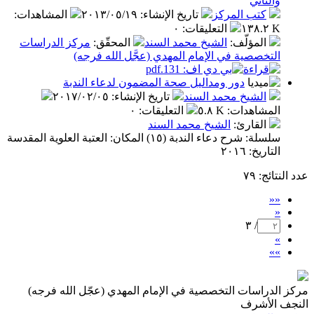
ي
ب المركز
تاريخ الإنشاء
:
٢٠١٣/٠٥/١٩
المشاهدات
:
التعليقات
:
٠
مؤلّف
:
الشيخ محمد السند
المحقّق
:
مركز الدراسات
صية في الإمام المهدي (عجَّل الله فرجه)
دور ومداليل صحة المضمون لدعاء الندبة
شيخ محمد السند
تاريخ الإنشاء
:
٢٠١٧/٠٢/٠٥
اهدات
:
٥.٨ K
التعليقات
:
٠
قارئ
:
الشيخ محمد السند
سلسلة: شرح دعاء الندبة (١٥) المكان: العتبة العلوية المقدسة
٢٠١٦
:
/ ٣
ات التخصصية في الإمام المهدي (عجّل الله فرجه)
شرف