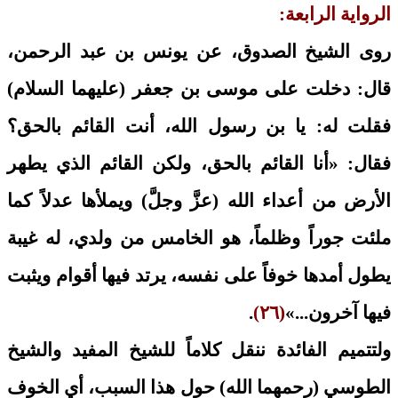
الرواية الرابعة:
روى الشيخ الصدوق، عن يونس بن عبد الرحمن،
قال: دخلت على موسى بن جعفر (عليهما السلام)
فقلت له: يا بن رسول الله، أنت القائم بالحق؟
فقال: «أنا القائم بالحق، ولكن القائم الذي يطهر
الأرض من أعداء الله (عزَّ وجلَّ) ويملأها عدلاً كما
ملئت جوراً وظلماً، هو الخامس من ولدي، له غيبة
يطول أمدها خوفاً على نفسه، يرتد فيها أقوام ويثبت
فيها آخرون...»
(٢٦)
.
ولتتميم الفائدة ننقل كلاماً للشيخ المفيد والشيخ
الطوسي (رحمهما الله) حول هذا السبب، أي الخوف