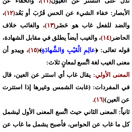
تدل على التستُّر عن العيون
(١١)
، والخفاء عن
الأبصار: خفاء الشيء عن الحس قَرُبَ أو بَعُد
(١٢)
،
والضد للفعل غاب هو حَضَر
(١٣)
، والغائب خلاف
الحاضر
(١٤)
، والغيب أيضاً يطلق في مقابل الشهادة،
قوله تعالى: ﴿
عالِمِ الْغَيْبِ وَالشَّهادَةِ
﴾
(١٥)
، ويبدو أن
معنى الغيب لغة اتَّسع لمعانٍ ثلاث:
المعنى الأولي:
يقال غاب أي استتر عن العين، قال
في المفردات: (غابت الشمس وغيرها إذا استترت
عن العين)
(١٦)
.
ثانياً: المعنى الثاني حيث اتَّسع المعنى الأول ليشمل
كل ما غاب عن الحواس، فأصبح يشمل ما غاب عن