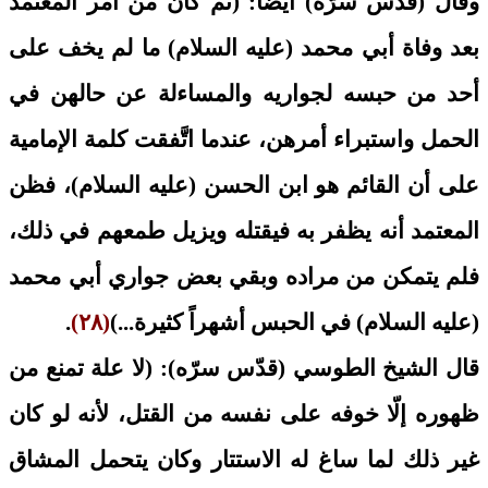
وقال (قدّس سرّه) أيضاً: (ثم كان من أمر المعتمد
بعد وفاة أبي محمد (عليه السلام) ما لم يخف على
أحد من حبسه لجواريه والمساءلة عن حالهن في
الحمل واستبراء أمرهن، عندما اتَّفقت كلمة الإمامية
على أن القائم هو ابن الحسن (عليه السلام)، فظن
المعتمد أنه يظفر به فيقتله ويزيل طمعهم في ذلك،
فلم يتمكن من مراده وبقي بعض جواري أبي محمد
(عليه السلام) في الحبس أشهراً كثيرة...)
(٢٨)
.
قال الشيخ الطوسي (قدّس سرّه): (لا علة تمنع من
ظهوره إلّا خوفه على نفسه من القتل، لأنه لو كان
غير ذلك لما ساغ له الاستتار وكان يتحمل المشاق