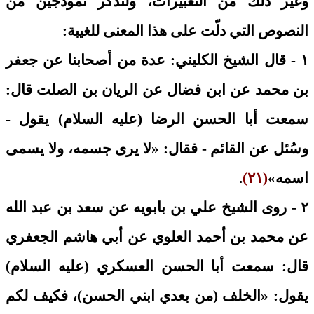
وغير ذلك من التعبيرات، ولنذكر نموذجين من
النصوص التي دلّت على هذا المعنى للغيبة:
١ - قال الشيخ الكليني: عدة من أصحابنا عن جعفر
بن محمد عن ابن فضال عن الريان بن الصلت قال:
سمعت أبا الحسن الرضا (عليه السلام) يقول -
وسُئل عن القائم - فقال: «لا يرى جسمه، ولا يسمى
اسمه»
(٢١)
.
٢ - روى الشيخ علي بن بابويه عن سعد بن عبد الله
عن محمد بن أحمد العلوي عن أبي هاشم الجعفري
قال: سمعت أبا الحسن العسكري (عليه السلام)
يقول: «الخلف (من بعدي ابني الحسن)، فكيف لكم