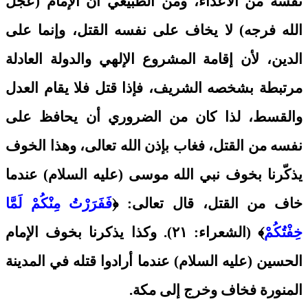
نفسه من الأعداء، ومن الطبيعي أن الإمام (عجّل
الله فرجه) لا يخاف على نفسه القتل، وإنما على
الدين، لأن إقامة المشروع الإلهي والدولة العادلة
مرتبطة بشخصه الشريف، فإذا قتل فلا يقام العدل
والقسط، لذا كان من الضروري أن يحافظ على
نفسه من القتل، فغاب بإذن الله تعالى، وهذا الخوف
يذكّرنا بخوف نبي الله موسى (عليه السلام) عندما
خاف من القتل، قال تعالى: ﴿
فَفَرَرْتُ مِنْكُمْ لَمَّا
خِفْتُكُمْ
﴾ (الشعراء: ٢١). وكذا يذكرنا بخوف الإمام
الحسين (عليه السلام) عندما أرادوا قتله في المدينة
المنورة فخاف وخرج إلى مكة.