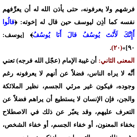
فرشهم ولا يعرفونه، حتى يأذن الله له أن يعرِّفهم
نفسه كما أذِن ليوسف حين قال له إخوته: ﴿
قالُوا
أَإِنَّكَ لَأَنْتَ يُوسُفُ قالَ أَنَا يُوسُفُ
﴾ [يوسف:
.
(٢٠)
٩٠]»
المعنى الثاني:
أن غيبة الإمام (عجّل الله فرجه) تعني
أنَّه لا يراه الناس، فضلاً عن أنهم لا يعرفونه رغم
وجوده، فيكون غير مرئي الجسم، نظير الملائكة
والجن، فإن الإنسان لا يستطيع أن يراهم فضلاً عن
التعرف عليهم، وقد يعبّر عن ذلك في الاصطلاح
بخفاء المعنون، أو خفاء الجسم، أو خفاء الشخص،