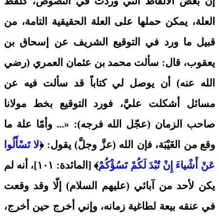
إنَّ بعض الألفاظ التي وردت في النصوص، كلفظ
العلة، يمكن حملها على العلة الحقيقية التامة، من
قبيل ما ورد في التوقيع الشريف عن إسحاق بن
يعقوب، قال: سألت محمد بن عثمان العمري (رضي
الله عنه) أن يوصل لي كتاباً قد سألت فيه عن
مسائل أشكلت عليَّ، فورد التوقيع بخط مولانا
صاحب الزمان (عجّل الله فرجه): «... وأمّا علة ما
وقع من الغَيْبَة، فإن الله (عزَّ وجلَّ) يقول: ﴿
لا تَسْأَلُوا
عَنْ أَشْياءَ إِنْ تُبْدَ لَكُمْ تَسُؤْكُمْ
﴾ [المائدة: ١٠١]، أنه لم
يكن لأحد من آبائي (عليهم السلام) إلّا وقد وقعت
في عنقه بيعة لطاغية زمانه، وإني أخرج حين أخرج،