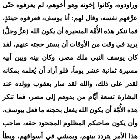
وراودوه، وكانوا إخوته وهو أخوهم، لم يعرفوه حتّى
عرَّفهم نفسه، وقال لهم: أنا يوسف، فعرفوه حينئذٍ،
فما تنكر هذه الأُمَّة المتحيرة أن يكون الله (عزَّ وجلَّ)
يريد في وقت من الأوقات أن يستر حجته عنهم، لقد
كان يوسف النبي ملك مصر، وكان بينه وبين أبيه
مسيرة ثمانية عشر يوماً، فلو أراد أن يُعلمه بمكانه
لقدر على ذلك، والله لقد سار يعقوب وولده عند
البشارة تسعة أيَّام من بدوهم إلى مصر، فما تنكر
هذه الأُمَّة أن يكون الله يفعل بحجته ما فعل بيوسف،
وأن يكون صاحبكم المظلوم المجحود حقه، صاحب
هذا الأمر يتردد بينهم، ويمشي في أسواقهم، ويطأ