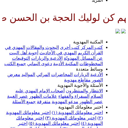
المزيد
يك الحجة بن الحسن صلواتك عليه 
المكتبة المهدوية
كتب المركز
كتب أخرى
البحوث والمقالات
المهدي في
القرآن الكريم
المهدي في الأحاديث
أجوبة أهل البيت
عن المسائل المهدويّة
الأدعية والزيارات
التوقيعات
المخطوطات
المكتبة الأدبية
دعوى اليماني
جميع الكتب
وسائط متعددة
الأدعية
الزيارات
المحاضرات
المراثي
المواليد
معرض
الصور
مقاطع مهدوية
الأسئلة والأجوبة المهدوية
الانتظار والمنتظرون
أصحاب الإمام المهدي عليه
السلام
السفراء والفقهاء
علامات الظهور
عصر الغيبة
عصر الظهور
مدعو المهدوية
متفرقة
جميع الأسئلة
اختبر معلوماتك المهدوية
اختبر معلوماتك المهدوية (١)
اختبر معلوماتك المهدوية
(٢)
اختبر معلوماتك المهدوية (٣)
اختبر معلوماتك
المهدوية (٤)
اختبر معلوماتك المهدوية (٥)
اختبر