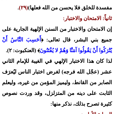
مفسدة للخلق فلا يحسن من الله فعلها)
(٢٩)
.
ثانياً: الامتحان والاختبار:
إن الامتحان والاختبار من السنن الإلهية الجارية على
جميع بني البشر، قال تعالى: ﴿
أَحَسِبَ النَّاسُ أَنْ
يُتْرَكُوا أَنْ يَقُولُوا آمَنَّا وَهُمْ لا يُفْتَنُونَ
﴾ (العنكبوت: ٢).
لذا كان هذا الاختبار الإلهي في الغيبة للإمام الثاني
عشر (عجّل الله فرجه) لغرض اختبار الناس ليُعرَف
الصابر من القانط، وليميز المؤمن من غيره، وليعلم
الثابت على دينه من المتزلزل، وقد وردت نصوص
كثيرة تصرح بذلك، نذكر منها: