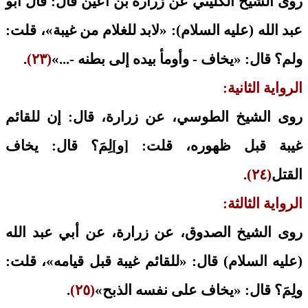
روى الشيخ الكليني عن زرارة بن أعين قال: قال أبو
عبد الله (عليه السلام): «لابد للغلام من غيبة»، قلت:
ولم؟ قال: «يخاف - وأومأ بيده إلى بطنه -...»
(٢٣)
.
الرواية الثانية:
روى الشيخ الطوسي، عن زرارة، قال: إن للقائم
غيبة قبل ظهوره، قلت: [و]لِمَ؟ قال: يخاف
القتل
(٢٤)
.
الرواية الثالثة:
روى الشيخ الصدوق، عن زرارة، عن أبي عبد الله
(عليه السلام) قال: «للقائم غيبة قبل قيامه»، قلت:
ولِمَ؟ قال: «يخاف على نفسه الذبح»
(٢٥)
.