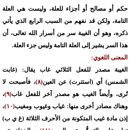
حكم أو مصالح أو أجزاء للعلة، وليست هي العلة
التامة، ولكن قد نفهم من السبب الرابع الذي يأتي
ذكره، وهو أن الغيبة سر من أسرار الله تعالى، أن
هذا السر يشير إلى العلة التامة وليس جزء العلة.
المعنى اللغوي:
الغيبة مصدر للفعل الثلاثي غاب يقال: (غابت
الشمس) أي (استترت) عن العين
(٨)
، فأصبحت لا
تُرى، وأيضاً الغيب هو مصدر آخر للفعل غاب
(٩)
،
وهناك مصادر أخرى منها: غياب وغيوب ومغيب
(١٠)
،
إذن مادة غيب المتكونة من الأحرف الثلاثة (غ ي ب)