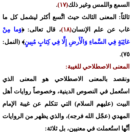
السمع واللمس وغير ذلك
(١٧)
.
ثالثاً: المعنى الثالث حيث اتَّسع أكثر ليشمل كل ما
غاب عن علم الإنسان
(١٨)
، قال تعالى: ﴿
وَما مِنْ
غائِبَةٍ فِي السَّماءِ وَالْأَرضِ إِلَّا فِي كِتابٍ مُبِينٍ
﴾ (النمل:
٧٥).
المعنى الاصطلاحي للغيبة:
ونقصد بالمعنى الاصطلاحي هو المعنى الذي
استُعمل في النصوص الدينية، وخصوصاً روايات أهل
البيت (عليهم السلام) التي تتكلم عن غيبة الإمام
المهدي (عجّل الله فرجه)، والذي يظهر من الروايات
أنَّها استُعملت في معنيين، بل ثلاثة: