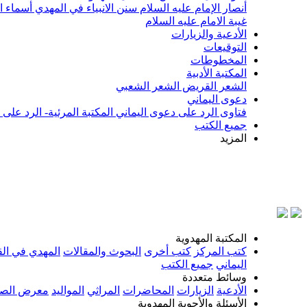
أنصار الإمام عليه السلام
سنن الانبياء في المهدي
أسماء ا
غيبة الامام عليه السلام
الأدعية والزيارات
التوقيعات
المخطوطات
المكتبة الأدبية
الشعر القريض
الشعر الشعبي
دعوى اليماني
فتاوى الرد على دعوى اليماني
المكتبة المرئية- الرد على
جميع الكتب
المزيد
بسم الل
المكتبة المهدوية
كتب المركز
كتب أخرى
البحوث والمقالات
المهدي في الق
اليماني
جميع الكتب
وسائط متعددة
الأدعية
الزيارات
المحاضرات
المراثي
المواليد
معرض الصو
الأسئلة والأجوبة المهدوية