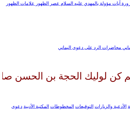
رورة
آيات مؤولة بالمهدي عليه السلام
عصر الظهور
علامات الظهور
ماني
محاضرات الرد على دعوى اليماني
 الحجة بن الحسن صلواتك عليه وع
ة
الأدعية والزيارات
التوقيعات
المخطوطات
المكتبة الأدبية
دعوى