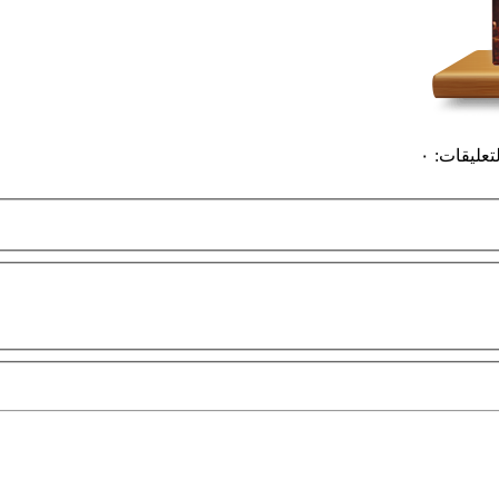
لتعليقات
:
٠