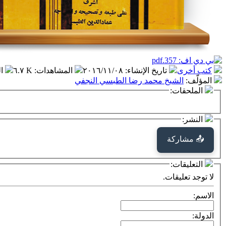
كتب أخرى
تاريخ الإنشاء
:
٢٠١٦/١١/٠٨
المشاهدات
:
٦.٧ K
ا
المؤلّف
:
الشيخ محمد رضا الطبسي النجفي
الملحقات:
النشر:
📤 مشاركة
التعليقات:
لا توجد تعليقات.
الاسم:
الدولة: