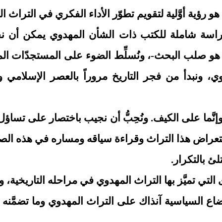
و رؤية أوَّلية لتقويم تطوّر الأداء الفكري في التراث ا
دراسة شاملة للكتب ذات الشأن المهدوي يمكن أن ن
و صلب البحث-، ونُسلِّط الضوء على المستجدّات المترا
وي، ونبدأ من فجر التاريخ مروراً بالعصر الإسلامي
 وإنَّما على الكيف. ونُحِبُّ أن نجيب باختصار على تساؤ
ستعراض هذا التراث وقراءة سياقه ومساره في هذه الص
لئ بالتكرار.
ى التي تميَّز بها التراث المهدوي في مراحله التاريخية، ولا 
لأوضاع السياسية آنذاك على التراث المهدوي وما تضمَّ