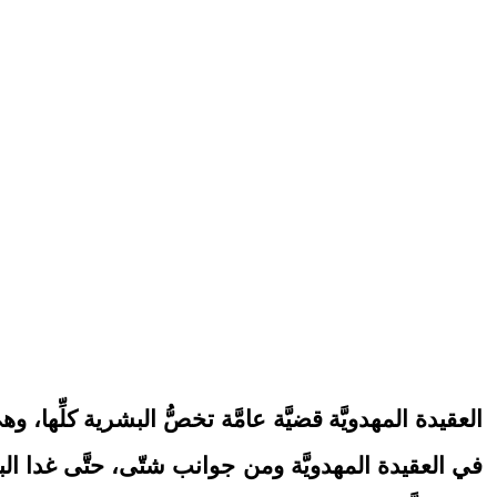
العقيدة المهدويَّة قضيَّة عامَّة تخصُّ البشرية كلِّها
في العقيدة المهدويَّة ومن جوانب شتّى، حتَّى غدا الب