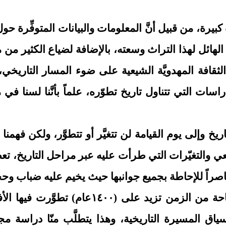
ة، من قبيل أنَّ المعلومات والبيانات المتوفِّرة حو
ائل لهذا التراث وسعته، بالإضافة لضياع الكثير من مف
افة المهدويَّة الشيعية على ضوء المسار التاريخي، ور
 للدراسات التي تتناول تاريخ تطوّره، علماً بأنَّنا لسنا
اريخ وإلى يوم القيامة لن تتغيَّر أو تتطوَّر، ولكن فهمنا
يعي والتغيّرات التي طرأت عليه عبر مراحل التاريخ، تع
 قاصراً للإحاطة بجميع جوانبها حيث يخيم عليه ضباب وحج
لقد تشكَّل التراث المهدوي الشيعي على مدى 
سياق المسيرة التاريخية، وهذا يتطلَّب منّا دراسة 