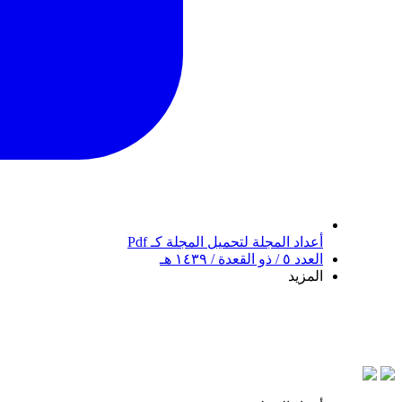
أعداد المجلة
لتحميل المجلة كـ Pdf
العدد ٥ / ذو القعدة / ١٤٣٩ هـ
المزيد
بسم 