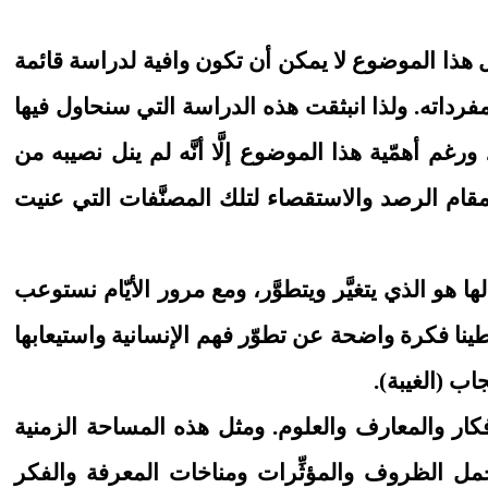
ل هذا الموضوع لا يمكن أن تكون وافية لدراسة قائمة
رداته. ولذا انبثقت هذه الدراسة التي سنحاول فيها
غم أهمّية هذا الموضوع إلَّا أنَّه لم ينل نصيبه من
 في مقام الرصد والاستقصاء لتلك المصنَّفات التي عنيت
 لها هو الذي يتغيَّر ويتطوَّر، ومع مرور الأيّام نستوعب
طينا فكرة واضحة عن تطوّر فهم الإنسانية واستيعابها
اب (الغيبة).
مساحة من الزمن تزيد على (١٤٠٠عام) تطوَّرت فيها الأفكار والمعارف والعلوم. ومثل هذه المساحة الزمنية
مجمل الظروف والمؤثِّرات ومناخات المعرفة والفكر