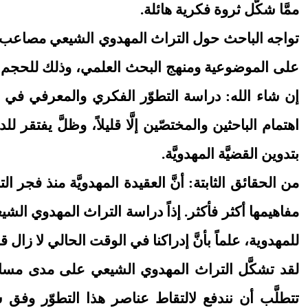
ممَّا شكَّل ثروة فكرية هائلة.
تواجه الباحث حول التراث المهدوي الشيعي مصاعب كبير
على الموضوعية ومنهج البحث العلمي، وذلك للحجم اله
إن شاء الله: دراسة التطوّر الفكري والمعرفي في الثق
اهتمام الباحثين والمختصّين إلَّا قليلاً، وظلَّ يفتقر
بتدوين القضيَّة المهدويَّة.
من الحقائق الثابتة: أنَّ العقيدة المهدويَّة منذ فجر الت
مفاهيمها أكثر فأكثر. إذاً دراسة التراث المهدوي الش
للمهدوية، علماً بأنَّ إدراكنا في الوقت الحالي لا زال
تتطلَّب أن نندفع لالتقاط عناصر هذا التطوّر وفق 