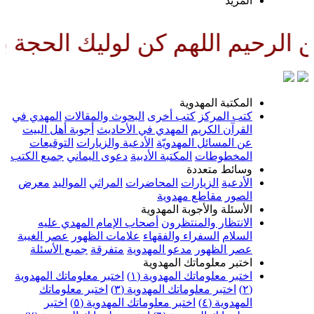
لمزيد
لهم كن لوليك الحجة بن الحسن صل
لمكتبة المهدوية
تب المركز
كتب أخرى
البحوث والمقالات
المهدي في
لقرآن الكريم
المهدي في الأحاديث
أجوبة أهل البيت
ن المسائل المهدويّة
الأدعية والزيارات
التوقيعات
لمخطوطات
المكتبة الأدبية
دعوى اليماني
جميع الكتب
سائط متعددة
لأدعية
الزيارات
المحاضرات
المراثي
المواليد
معرض
لصور
مقاطع مهدوية
لأسئلة والأجوبة المهدوية
لانتظار والمنتظرون
أصحاب الإمام المهدي عليه
لسلام
السفراء والفقهاء
علامات الظهور
عصر الغيبة
صر الظهور
مدعو المهدوية
متفرقة
جميع الأسئلة
ختبر معلوماتك المهدوية
ختبر معلوماتك المهدوية (١)
اختبر معلوماتك المهدوية
اختبر معلوماتك المهدوية (٣)
اختبر معلوماتك
لمهدوية (٤)
اختبر معلوماتك المهدوية (٥)
اختبر