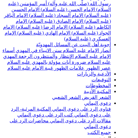
سول الله (صلّى الله عليه وآله)
أمير المؤمنين (عليه
لسلام)
الإمام الحسن (عليه السلام)
الإمام الحسين
عليه السلام)
الإمام السجاد (عليه السلام)
الإمام الباقر
عليه السلام)
الإمام الصادق (عليه السلام)
الإمام
لكاظم (عليه السلام)
الإمام الرضا (عليه السلام)
الإمام
لجواد (عليه السلام)
الإمام الهادي (عليه السلام)
الإمام
لعسكري (عليه السلام)
جوبة أهل البيت عن المسائل المهدويّة
نصار الإمام عليه السلام
سنن الانبياء في المهدي
أسماء
لإمام عليه السلام
الانتظار والمنتظرون
الرجعة
المهدي
ليه السلام ضرورة
آيات مؤولة بالمهدي عليه السلام
صر الظهور
علامات الظهور
غيبة الامام عليه السلام
لأدعية والزيارات
لتوقيعات
لمخطوطات
لمكتبة الأدبية
لشعر القريض
الشعر الشعبي
عوى اليماني
تاوى الرد على دعوى اليماني
المكتبة المرئية- الرد
لى دعوى اليماني
كتب الرد على دعوى اليماني
قالات الرد على دعوى اليماني
محاضرات الرد على
عوى اليماني
ميع الكتب