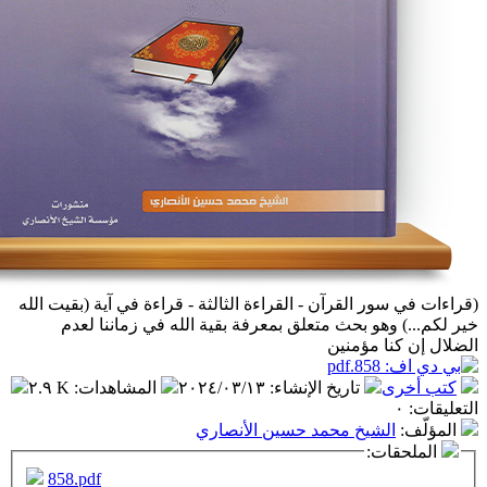
 القرآن - القراءة الثالثة - قراءة في آية (بقيت الله
هو بحث متعلق بمعرفة بقية الله في زماننا لعدم
 مؤمنين
تاريخ الإنشاء
:
٢٠٢٤/٠٣/١٣
المشاهدات
:
٢.٩ K
شيخ محمد حسين الأنصاري
ت:
858.pdf