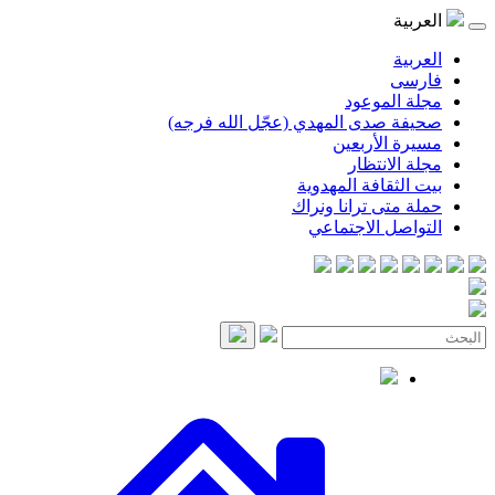
موعود
صدى المهدي (عجّل الله فرجه)
لأربعين
انتظار
قافة المهدوية
ى ترانا ونراك
 الاجتماعي