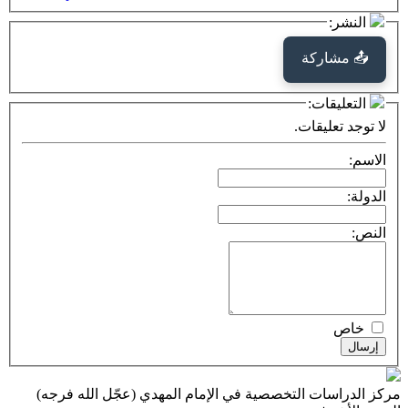
كة
ت:
يقات.
ت التخصصية في الإمام المهدي (عجّل الله فرجه)