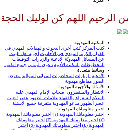
لمزيد
للهم كن لوليك الحجة بن الحسن ص
لمكتبة المهدوية
تب المركز
كتب أخرى
البحوث والمقالات
المهدي في
لقرآن الكريم
المهدي في الأحاديث
أجوبة أهل البيت
ن المسائل المهدويّة
الأدعية والزيارات
التوقيعات
لمخطوطات
المكتبة الأدبية
دعوى اليماني
جميع الكتب
سائط متعددة
لأدعية
الزيارات
المحاضرات
المراثي
المواليد
معرض
لصور
مقاطع مهدوية
لأسئلة والأجوبة المهدوية
لانتظار والمنتظرون
أصحاب الإمام المهدي عليه
لسلام
السفراء والفقهاء
علامات الظهور
عصر الغيبة
صر الظهور
مدعو المهدوية
متفرقة
جميع الأسئلة
ختبر معلوماتك المهدوية
ختبر معلوماتك المهدوية (١)
اختبر معلوماتك المهدوية
اختبر معلوماتك المهدوية (٣)
اختبر معلوماتك
لمهدوية (٤)
اختبر معلوماتك المهدوية (٥)
اختبر