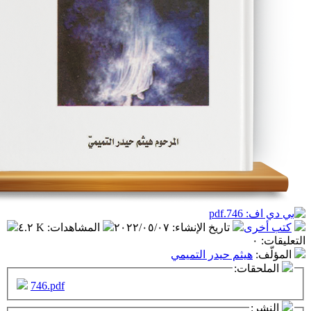
تاريخ الإنشاء
:
٢٠٢٢/٠٥/٠٧
المشاهدات
:
٤.٢ K
ثم حيدر التميمي
ت:
746.pdf