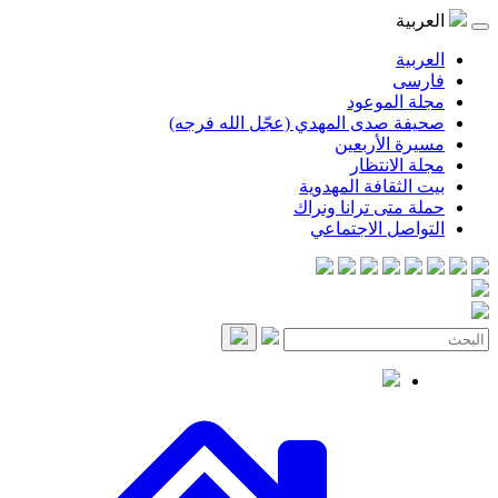
موعود
صدى المهدي (عجّل الله فرجه)
لأربعين
انتظار
قافة المهدوية
ى ترانا ونراك
 الاجتماعي