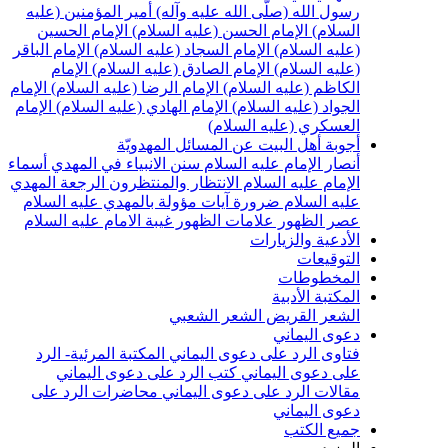
سول الله (صلّى الله عليه وآله)
أمير المؤمنين (عليه
لسلام)
الإمام الحسن (عليه السلام)
الإمام الحسين
عليه السلام)
الإمام السجاد (عليه السلام)
الإمام الباقر
عليه السلام)
الإمام الصادق (عليه السلام)
الإمام
لكاظم (عليه السلام)
الإمام الرضا (عليه السلام)
الإمام
لجواد (عليه السلام)
الإمام الهادي (عليه السلام)
الإمام
لعسكري (عليه السلام)
جوبة أهل البيت عن المسائل المهدويّة
نصار الإمام عليه السلام
سنن الانبياء في المهدي
أسماء
لإمام عليه السلام
الانتظار والمنتظرون
الرجعة
المهدي
ليه السلام ضرورة
آيات مؤولة بالمهدي عليه السلام
صر الظهور
علامات الظهور
غيبة الامام عليه السلام
لأدعية والزيارات
لتوقيعات
لمخطوطات
لمكتبة الأدبية
لشعر القريض
الشعر الشعبي
عوى اليماني
تاوى الرد على دعوى اليماني
المكتبة المرئية- الرد
لى دعوى اليماني
كتب الرد على دعوى اليماني
قالات الرد على دعوى اليماني
محاضرات الرد على
عوى اليماني
ميع الكتب