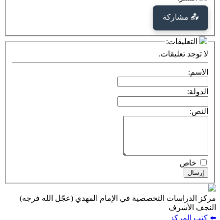
كة
ت:
يقات.
ت التخصصية في الإمام المهدي (عجّل الله فرجه)
ف
ز