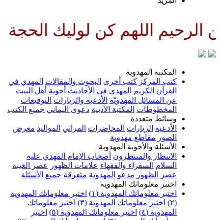
لمزيد
للهم كن لوليك الحجة بن الحسن صل
لمكتبة المهدوية
تب المركز
كتب أخرى
البحوث والمقالات
المهدي في
لقرآن الكريم
المهدي في الأحاديث
أجوبة أهل البيت
ن المسائل المهدويّة
الأدعية والزيارات
التوقيعات
لمخطوطات
المكتبة الأدبية
دعوى اليماني
جميع الكتب
سائط متعددة
لأدعية
الزيارات
المحاضرات
المراثي
المواليد
معرض
لصور
مقاطع مهدوية
لأسئلة والأجوبة المهدوية
لانتظار والمنتظرون
أصحاب الإمام المهدي عليه
لسلام
السفراء والفقهاء
علامات الظهور
عصر الغيبة
صر الظهور
مدعو المهدوية
متفرقة
جميع الأسئلة
ختبر معلوماتك المهدوية
ختبر معلوماتك المهدوية (١)
اختبر معلوماتك المهدوية
اختبر معلوماتك المهدوية (٣)
اختبر معلوماتك
لمهدوية (٤)
اختبر معلوماتك المهدوية (٥)
اختبر