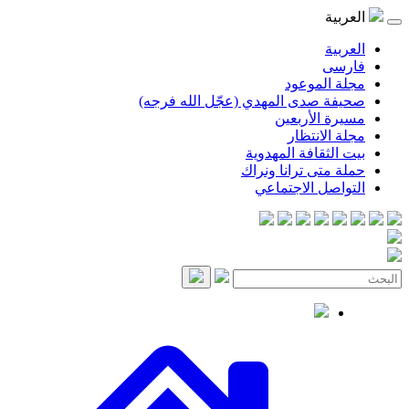
موعود
صدى المهدي (عجّل الله فرجه)
لأربعين
انتظار
قافة المهدوية
ى ترانا ونراك
 الاجتماعي