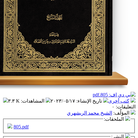
تاريخ الإنشاء
:
٢٠٢٣/٠٥/١٧
المشاهدات
:
٣.٣ K
شيخ محمد الريشهري
ت:
805.pdf