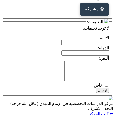
كة
ت:
يقات.
ت التخصصية في الإمام المهدي (عجّل الله فرجه)
ف
ز