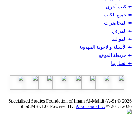
ب
أجوبة المهدوية
وقع
Specialized Studies Foundation of Imam Al-Mahdi
ShiaCMS v1.0, Powered By:
Abo-Torab Inc.