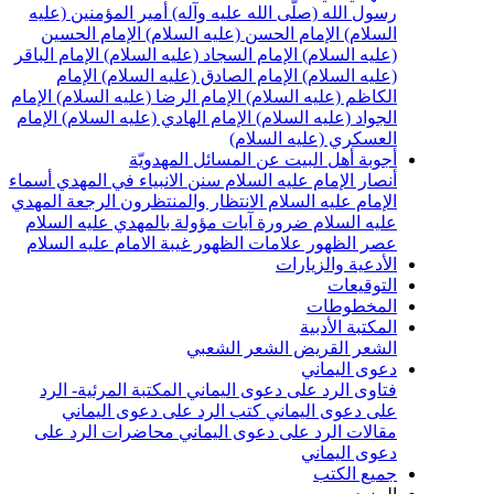
سول الله (صلّى الله عليه وآله)
أمير المؤمنين (عليه
لسلام)
الإمام الحسن (عليه السلام)
الإمام الحسين
عليه السلام)
الإمام السجاد (عليه السلام)
الإمام الباقر
عليه السلام)
الإمام الصادق (عليه السلام)
الإمام
لكاظم (عليه السلام)
الإمام الرضا (عليه السلام)
الإمام
لجواد (عليه السلام)
الإمام الهادي (عليه السلام)
الإمام
لعسكري (عليه السلام)
جوبة أهل البيت عن المسائل المهدويّة
نصار الإمام عليه السلام
سنن الانبياء في المهدي
أسماء
لإمام عليه السلام
الانتظار والمنتظرون
الرجعة
المهدي
ليه السلام ضرورة
آيات مؤولة بالمهدي عليه السلام
صر الظهور
علامات الظهور
غيبة الامام عليه السلام
لأدعية والزيارات
لتوقيعات
لمخطوطات
لمكتبة الأدبية
لشعر القريض
الشعر الشعبي
عوى اليماني
تاوى الرد على دعوى اليماني
المكتبة المرئية- الرد
لى دعوى اليماني
كتب الرد على دعوى اليماني
قالات الرد على دعوى اليماني
محاضرات الرد على
عوى اليماني
ميع الكتب