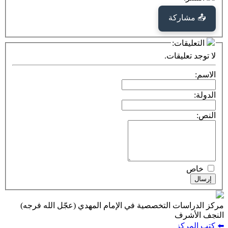
كة
ت:
يقات.
ت التخصصية في الإمام المهدي (عجّل الله فرجه)
ف
ز