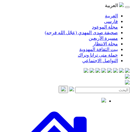
موعود
صدى المهدي (عجّل الله فرجه)
لأربعين
انتظار
قافة المهدوية
ى ترانا ونراك
 الاجتماعي