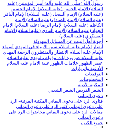
سول الله (صلّى الله عليه وآله)
أمير المؤمنين (عليه
لسلام)
الإمام الحسن (عليه السلام)
الإمام الحسين
عليه السلام)
الإمام السجاد (عليه السلام)
الإمام الباقر
عليه السلام)
الإمام الصادق (عليه السلام)
الإمام
لكاظم (عليه السلام)
الإمام الرضا (عليه السلام)
الإمام
لجواد (عليه السلام)
الإمام الهادي (عليه السلام)
الإمام
لعسكري (عليه السلام)
جوبة أهل البيت عن المسائل المهدويّة
نصار الإمام عليه السلام
سنن الانبياء في المهدي
أسماء
لإمام عليه السلام
الانتظار والمنتظرون
الرجعة
المهدي
ليه السلام ضرورة
آيات مؤولة بالمهدي عليه السلام
صر الظهور
علامات الظهور
غيبة الامام عليه السلام
لأدعية والزيارات
لتوقيعات
لمخطوطات
لمكتبة الأدبية
لشعر القريض
الشعر الشعبي
عوى اليماني
تاوى الرد على دعوى اليماني
المكتبة المرئية- الرد
لى دعوى اليماني
كتب الرد على دعوى اليماني
قالات الرد على دعوى اليماني
محاضرات الرد على
عوى اليماني
ميع الكتب