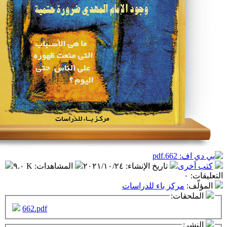
تاريخ الإنشاء
:
٢٠٢١/١٠/٢٤
المشاهدات
:
٩.٠ K
كز باء للدراسات
ت:
662.pdf