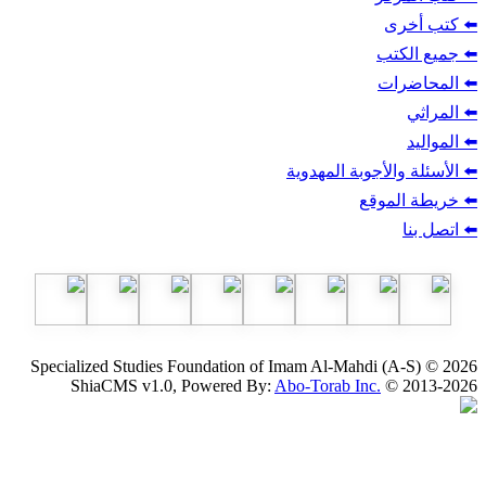
ب
أجوبة المهدوية
وقع
Specialized Studies Foundation of Imam Al-Mahdi
ShiaCMS v1.0, Powered By:
Abo-Torab Inc.