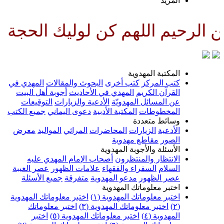
لمزيد
للهم كن لوليك الحجة بن الحسن صل
لمكتبة المهدوية
تب المركز
كتب أخرى
البحوث والمقالات
المهدي في
لقرآن الكريم
المهدي في الأحاديث
أجوبة أهل البيت
ن المسائل المهدويّة
الأدعية والزيارات
التوقيعات
لمخطوطات
المكتبة الأدبية
دعوى اليماني
جميع الكتب
سائط متعددة
لأدعية
الزيارات
المحاضرات
المراثي
المواليد
معرض
لصور
مقاطع مهدوية
لأسئلة والأجوبة المهدوية
لانتظار والمنتظرون
أصحاب الإمام المهدي عليه
لسلام
السفراء والفقهاء
علامات الظهور
عصر الغيبة
صر الظهور
مدعو المهدوية
متفرقة
جميع الأسئلة
ختبر معلوماتك المهدوية
ختبر معلوماتك المهدوية (١)
اختبر معلوماتك المهدوية
اختبر معلوماتك المهدوية (٣)
اختبر معلوماتك
لمهدوية (٤)
اختبر معلوماتك المهدوية (٥)
اختبر