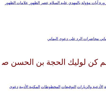
رورة
آيات مؤولة بالمهدي عليه السلام
عصر الظهور
علامات الظهور
ماني
محاضرات الرد على دعوى اليماني
 الحجة بن الحسن صلواتك عليه وع
ة
الأدعية والزيارات
التوقيعات
المخطوطات
المكتبة الأدبية
دعوى