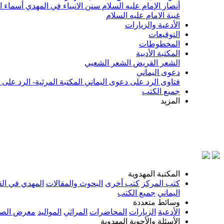
أنصار الإمام عليه السلام
سنن الانبياء في المهدي
أسماء ا
غيبة الامام عليه السلام
الأدعية والزيارات
التوقيعات
المخطوطات
المكتبة الأدبية
الشعر القريض
الشعر الشعبي
دعوى اليماني
فتاوى الرد على دعوى اليماني
المكتبة المرئية- الرد على
جميع الكتب
المزيد
بسم ال
المكتبة المهدوية
كتب المركز
كتب أخرى
البحوث والمقالات
المهدي في الق
اليماني
جميع الكتب
وسائط متعددة
الأدعية
الزيارات
المحاضرات
المراثي
المواليد
معرض الصو
الأسئلة والأجوبة المهدوية