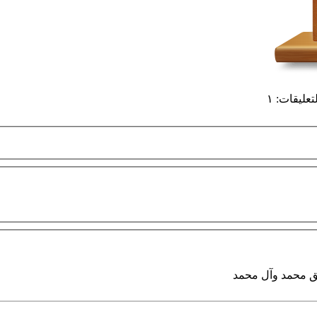
لتعليقات
:
١
ق محمد وآل محمد