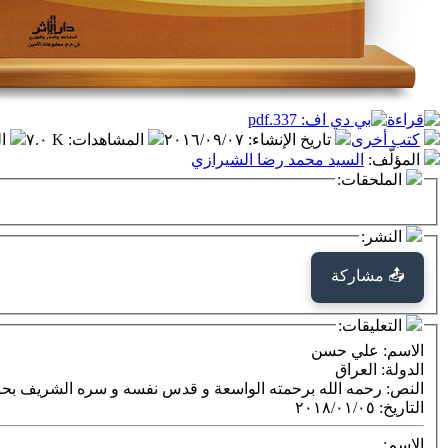
كتب أخرى
تاريخ الإنشاء
:
٢٠١٦/٠٩/٠٧
المشاهدات
:
٧.٠ K
ا
المؤلّف
:
السيد محمد رضا الشيرازي
الملحقات:
النشر:
📤 مشاركة
التعليقات:
الاسم
: علي حسن
الدولة
: العراق
النص
: رحمه الله برحمته الواسعة و قدس نفسه و سره الشريف بح
التاريخ
:
٢٠١٨/٠١/٠٥
الاسم: