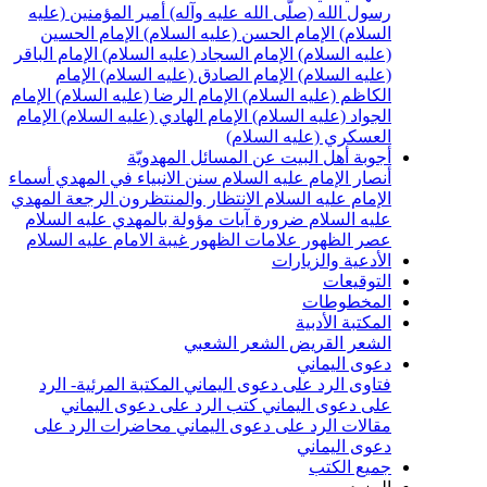
سول الله (صلّى الله عليه وآله)
أمير المؤمنين (عليه
لسلام)
الإمام الحسن (عليه السلام)
الإمام الحسين
عليه السلام)
الإمام السجاد (عليه السلام)
الإمام الباقر
عليه السلام)
الإمام الصادق (عليه السلام)
الإمام
لكاظم (عليه السلام)
الإمام الرضا (عليه السلام)
الإمام
لجواد (عليه السلام)
الإمام الهادي (عليه السلام)
الإمام
لعسكري (عليه السلام)
جوبة أهل البيت عن المسائل المهدويّة
نصار الإمام عليه السلام
سنن الانبياء في المهدي
أسماء
لإمام عليه السلام
الانتظار والمنتظرون
الرجعة
المهدي
ليه السلام ضرورة
آيات مؤولة بالمهدي عليه السلام
صر الظهور
علامات الظهور
غيبة الامام عليه السلام
لأدعية والزيارات
لتوقيعات
لمخطوطات
لمكتبة الأدبية
لشعر القريض
الشعر الشعبي
عوى اليماني
تاوى الرد على دعوى اليماني
المكتبة المرئية- الرد
لى دعوى اليماني
كتب الرد على دعوى اليماني
قالات الرد على دعوى اليماني
محاضرات الرد على
عوى اليماني
ميع الكتب