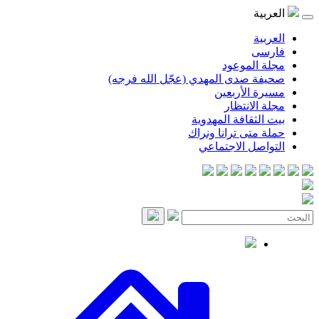
موعود
صدى المهدي (عجّل الله فرجه)
لأربعين
انتظار
قافة المهدوية
ى ترانا ونراك
 الاجتماعي