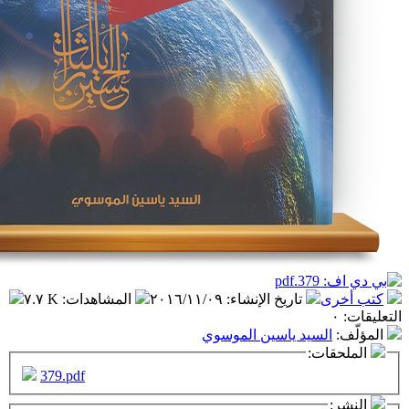
تاريخ الإنشاء
:
٢٠١٦/١١/٠٩
المشاهدات
:
٧.٧ K
سيد ياسين الموسوي
ت:
379.pdf