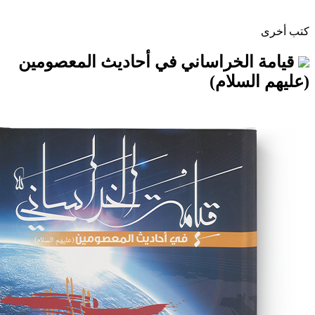
لخراساني في أحاديث المعصومين
سلام)