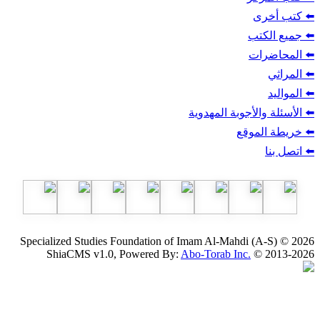
ب
أجوبة المهدوية
وقع
Specialized Studies Foundation of Imam Al-Mahdi
ShiaCMS v1.0, Powered By:
Abo-Torab Inc.