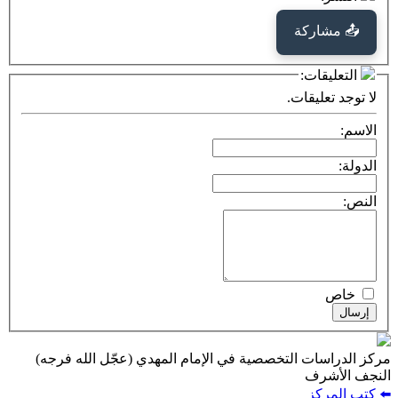
كة
ت:
يقات.
ت التخصصية في الإمام المهدي (عجّل الله فرجه)
ف
ز