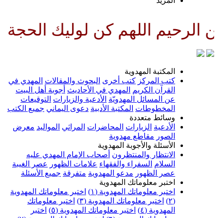
لمزيد
لهم كن لوليك الحجة بن الحسن صل
لمكتبة المهدوية
تب المركز
كتب أخرى
البحوث والمقالات
المهدي في
لقرآن الكريم
المهدي في الأحاديث
أجوبة أهل البيت
ن المسائل المهدويّة
الأدعية والزيارات
التوقيعات
لمخطوطات
المكتبة الأدبية
دعوى اليماني
جميع الكتب
سائط متعددة
لأدعية
الزيارات
المحاضرات
المراثي
المواليد
معرض
لصور
مقاطع مهدوية
لأسئلة والأجوبة المهدوية
لانتظار والمنتظرون
أصحاب الإمام المهدي عليه
لسلام
السفراء والفقهاء
علامات الظهور
عصر الغيبة
صر الظهور
مدعو المهدوية
متفرقة
جميع الأسئلة
ختبر معلوماتك المهدوية
ختبر معلوماتك المهدوية (١)
اختبر معلوماتك المهدوية
اختبر معلوماتك المهدوية (٣)
اختبر معلوماتك
لمهدوية (٤)
اختبر معلوماتك المهدوية (٥)
اختبر