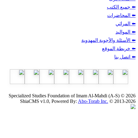
ب
أجوبة المهدوية
وقع
Specialized Studies Foundation of Imam Al-Mahdi
ShiaCMS v1.0, Powered By:
Abo-Torab Inc.