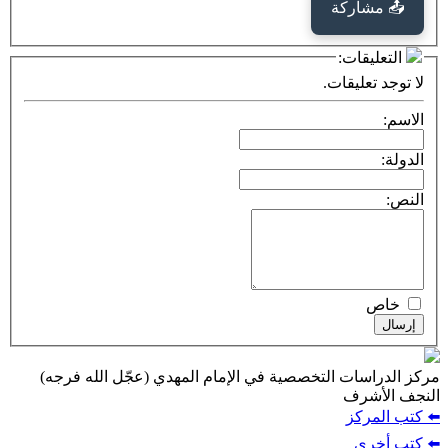
كة
ت:
يقات.
ت التخصصية في الإمام المهدي (عجّل الله فرجه)
ف
ز