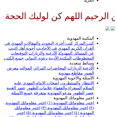
لمزيد
لهم كن لوليك الحجة بن الحسن صل
لمكتبة المهدوية
تب المركز
كتب أخرى
البحوث والمقالات
المهدي في
لقرآن الكريم
المهدي في الأحاديث
أجوبة أهل البيت
ن المسائل المهدويّة
الأدعية والزيارات
التوقيعات
لمخطوطات
المكتبة الأدبية
دعوى اليماني
جميع الكتب
سائط متعددة
لأدعية
الزيارات
المحاضرات
المراثي
المواليد
معرض
لصور
مقاطع مهدوية
لأسئلة والأجوبة المهدوية
لانتظار والمنتظرون
أصحاب الإمام المهدي عليه
لسلام
السفراء والفقهاء
علامات الظهور
عصر الغيبة
صر الظهور
مدعو المهدوية
متفرقة
جميع الأسئلة
ختبر معلوماتك المهدوية
ختبر معلوماتك المهدوية (١)
اختبر معلوماتك المهدوية
اختبر معلوماتك المهدوية (٣)
اختبر معلوماتك
لمهدوية (٤)
اختبر معلوماتك المهدوية (٥)
اختبر