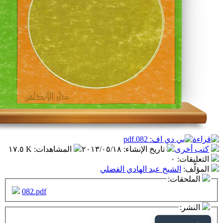
تاريخ الإنشاء
:
٢٠١٣/٠٥/١٨
المشاهدات
:
١٧.٥ K
٠
شيخ عبد الهادي الفضلي
ت:
082.pdf