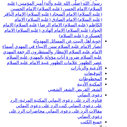
سول الله (صلّى الله عليه وآله)
أمير المؤمنين (عليه
لسلام)
الإمام الحسن (عليه السلام)
الإمام الحسين
عليه السلام)
الإمام السجاد (عليه السلام)
الإمام الباقر
عليه السلام)
الإمام الصادق (عليه السلام)
الإمام
لكاظم (عليه السلام)
الإمام الرضا (عليه السلام)
الإمام
لجواد (عليه السلام)
الإمام الهادي (عليه السلام)
الإمام
لعسكري (عليه السلام)
جوبة أهل البيت عن المسائل المهدويّة
نصار الإمام عليه السلام
سنن الانبياء في المهدي
أسماء
لإمام عليه السلام
الانتظار والمنتظرون
الرجعة
المهدي
ليه السلام ضرورة
آيات مؤولة بالمهدي عليه السلام
صر الظهور
علامات الظهور
غيبة الامام عليه السلام
لأدعية والزيارات
لتوقيعات
لمخطوطات
لمكتبة الأدبية
لشعر القريض
الشعر الشعبي
عوى اليماني
تاوى الرد على دعوى اليماني
المكتبة المرئية- الرد
لى دعوى اليماني
كتب الرد على دعوى اليماني
قالات الرد على دعوى اليماني
محاضرات الرد على
عوى اليماني
ميع الكتب