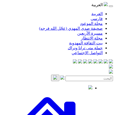
موعود
صدى المهدي (عجّل الله فرجه)
لأربعين
انتظار
قافة المهدوية
ى ترانا ونراك
 الاجتماعي