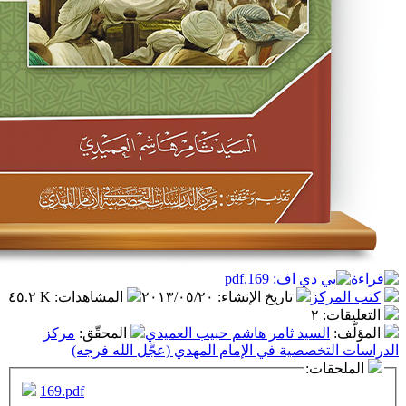
ز
تاريخ الإنشاء
:
٢٠١٣/٠٥/٢٠
المشاهدات
:
٤٥.٢ K
٢
سيد ثامر هاشم حبيب العميدي
المحقّق
:
مركز
صصية في الإمام المهدي (عجَّل الله فرجه)
ت:
169.pdf