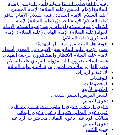
سول الله (صلّى الله عليه وآله)
أمير المؤمنين (عليه
لسلام)
الإمام الحسن (عليه السلام)
الإمام الحسين
عليه السلام)
الإمام السجاد (عليه السلام)
الإمام الباقر
عليه السلام)
الإمام الصادق (عليه السلام)
الإمام
لكاظم (عليه السلام)
الإمام الرضا (عليه السلام)
الإمام
لجواد (عليه السلام)
الإمام الهادي (عليه السلام)
الإمام
لعسكري (عليه السلام)
جوبة أهل البيت عن المسائل المهدويّة
نصار الإمام عليه السلام
سنن الانبياء في المهدي
أسماء
لإمام عليه السلام
الانتظار والمنتظرون
الرجعة
المهدي
ليه السلام ضرورة
آيات مؤولة بالمهدي عليه السلام
صر الظهور
علامات الظهور
غيبة الامام عليه السلام
لأدعية والزيارات
لتوقيعات
لمخطوطات
لمكتبة الأدبية
لشعر القريض
الشعر الشعبي
عوى اليماني
تاوى الرد على دعوى اليماني
المكتبة المرئية- الرد
لى دعوى اليماني
كتب الرد على دعوى اليماني
قالات الرد على دعوى اليماني
محاضرات الرد على
عوى اليماني
ميع الكتب