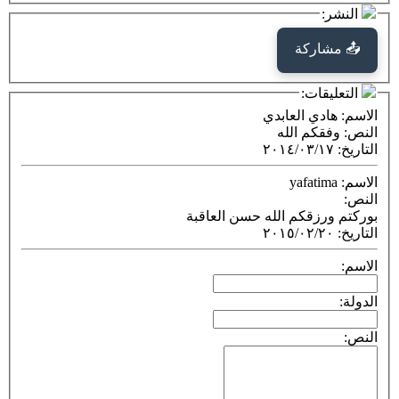
كة
ت:
ي العابدي
م الله
٢٠١٤/٠٣
قكم الله حسن العاقبة
٢٠١٥/٠٢