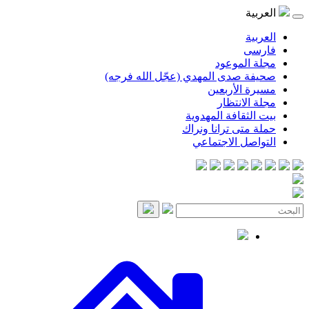
موعود
صدى المهدي (عجّل الله فرجه)
لأربعين
انتظار
قافة المهدوية
ى ترانا ونراك
 الاجتماعي