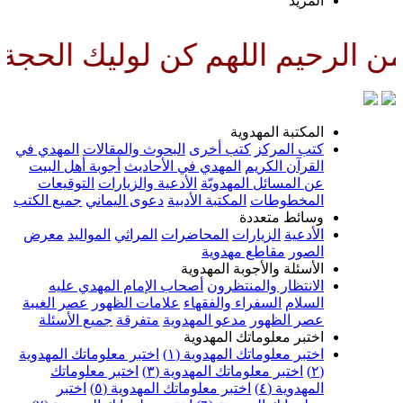
لمزيد
اللهم كن لوليك الحجة بن الحسن ص
لمكتبة المهدوية
تب المركز
كتب أخرى
البحوث والمقالات
المهدي في
لقرآن الكريم
المهدي في الأحاديث
أجوبة أهل البيت
ن المسائل المهدويّة
الأدعية والزيارات
التوقيعات
لمخطوطات
المكتبة الأدبية
دعوى اليماني
جميع الكتب
سائط متعددة
لأدعية
الزيارات
المحاضرات
المراثي
المواليد
معرض
لصور
مقاطع مهدوية
لأسئلة والأجوبة المهدوية
لانتظار والمنتظرون
أصحاب الإمام المهدي عليه
لسلام
السفراء والفقهاء
علامات الظهور
عصر الغيبة
صر الظهور
مدعو المهدوية
متفرقة
جميع الأسئلة
ختبر معلوماتك المهدوية
ختبر معلوماتك المهدوية (١)
اختبر معلوماتك المهدوية
اختبر معلوماتك المهدوية (٣)
اختبر معلوماتك
لمهدوية (٤)
اختبر معلوماتك المهدوية (٥)
اختبر