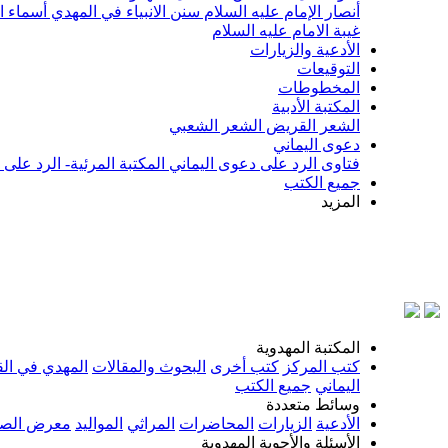
أنصار الإمام عليه السلام
سنن الانبياء في المهدي
أسماء ا
غيبة الامام عليه السلام
الأدعية والزيارات
التوقيعات
المخطوطات
المكتبة الأدبية
الشعر القريض
الشعر الشعبي
دعوى اليماني
فتاوى الرد على دعوى اليماني
المكتبة المرئية- الرد على
جميع الكتب
المزيد
بسم الل
المكتبة المهدوية
كتب المركز
كتب أخرى
البحوث والمقالات
المهدي في الق
اليماني
جميع الكتب
وسائط متعددة
الأدعية
الزيارات
المحاضرات
المراثي
المواليد
معرض الصو
الأسئلة والأجوبة المهدوية