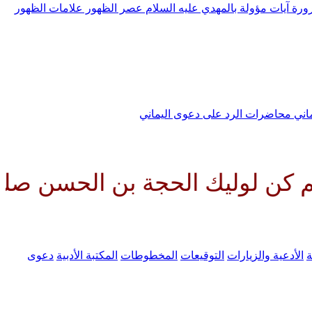
رورة
آيات مؤولة بالمهدي عليه السلام
عصر الظهور
علامات الظهور
ماني
محاضرات الرد على دعوى اليماني
 الحجة بن الحسن صلواتك عليه وع
ة
الأدعية والزيارات
التوقيعات
المخطوطات
المكتبة الأدبية
دعوى