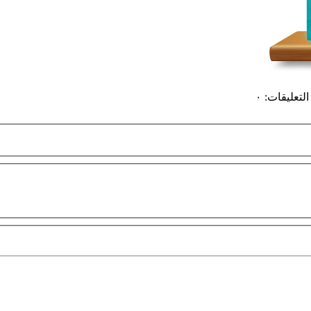
التعليقات
:
٠