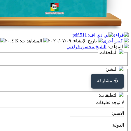
كتب أخرى
تاريخ الإنشاء
:
٢٠٢٠/٠٧/٠٩
المشاهدات
:
٢٠.٤ K
المؤلّف
:
الشيخ محسن قراءتي
الملحقات:
النشر:
📤 مشاركة
التعليقات:
لا توجد تعليقات.
الاسم:
الدولة: