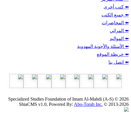
ب
أجوبة المهدوية
وقع
Specialized Studies Foundation of Imam Al-Mahdi
ShiaCMS v1.0, Powered By:
Abo-Torab Inc.