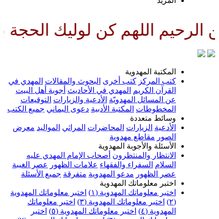
لمزيد
لهم كن لوليك الحجة بن الحسن صل
لمكتبة المهدوية
تب المركز
كتب أخرى
البحوث والمقالات
المهدي في
لقرآن الكريم
المهدي في الأحاديث
أجوبة أهل البيت
ن المسائل المهدويّة
الأدعية والزيارات
التوقيعات
لمخطوطات
المكتبة الأدبية
دعوى اليماني
جميع الكتب
سائط متعددة
لأدعية
الزيارات
المحاضرات
المراثي
المواليد
معرض
لصور
مقاطع مهدوية
لأسئلة والأجوبة المهدوية
لانتظار والمنتظرون
أصحاب الإمام المهدي عليه
لسلام
السفراء والفقهاء
علامات الظهور
عصر الغيبة
صر الظهور
مدعو المهدوية
متفرقة
جميع الأسئلة
ختبر معلوماتك المهدوية
ختبر معلوماتك المهدوية (١)
اختبر معلوماتك المهدوية
اختبر معلوماتك المهدوية (٣)
اختبر معلوماتك
لمهدوية (٤)
اختبر معلوماتك المهدوية (٥)
اختبر