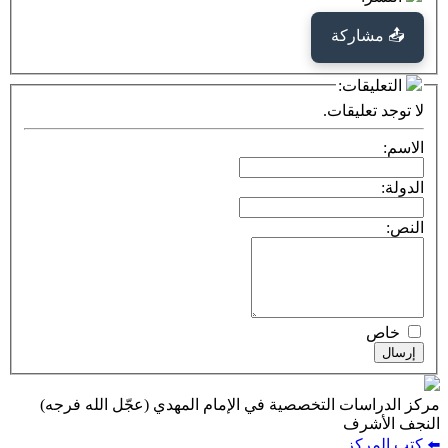
كة
ت:
يقات.
ت التخصصية في الإمام المهدي (عجّل الله فرجه)
ف
ز