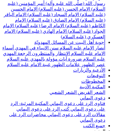
سول الله (صلّى الله عليه وآله)
أمير المؤمنين (عليه
لسلام)
الإمام الحسن (عليه السلام)
الإمام الحسين
عليه السلام)
الإمام السجاد (عليه السلام)
الإمام الباقر
عليه السلام)
الإمام الصادق (عليه السلام)
الإمام
لكاظم (عليه السلام)
الإمام الرضا (عليه السلام)
الإمام
لجواد (عليه السلام)
الإمام الهادي (عليه السلام)
الإمام
لعسكري (عليه السلام)
جوبة أهل البيت عن المسائل المهدويّة
نصار الإمام عليه السلام
سنن الانبياء في المهدي
أسماء
لإمام عليه السلام
الانتظار والمنتظرون
الرجعة
المهدي
ليه السلام ضرورة
آيات مؤولة بالمهدي عليه السلام
صر الظهور
علامات الظهور
غيبة الامام عليه السلام
لأدعية والزيارات
لتوقيعات
لمخطوطات
لمكتبة الأدبية
لشعر القريض
الشعر الشعبي
عوى اليماني
تاوى الرد على دعوى اليماني
المكتبة المرئية- الرد
لى دعوى اليماني
كتب الرد على دعوى اليماني
قالات الرد على دعوى اليماني
محاضرات الرد على
عوى اليماني
ميع الكتب