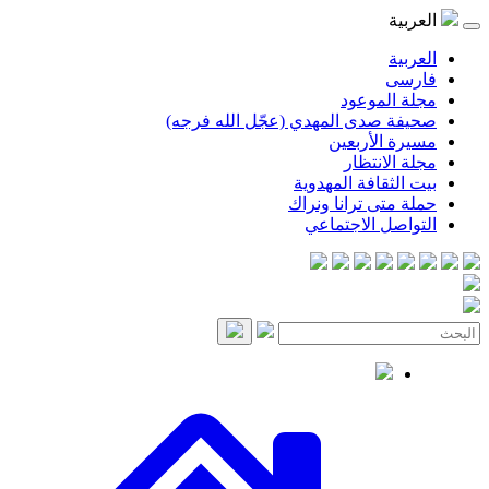
موعود
صدى المهدي (عجّل الله فرجه)
لأربعين
انتظار
قافة المهدوية
ى ترانا ونراك
 الاجتماعي