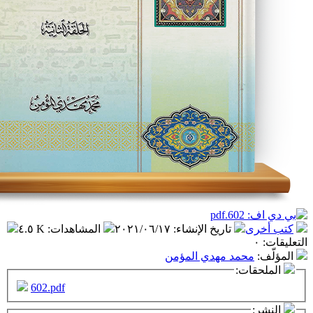
تاريخ الإنشاء
:
٢٠٢١/٠٦/١٧
المشاهدات
:
٤.٥ K
مد مهدي المؤمن
ت:
602.pdf