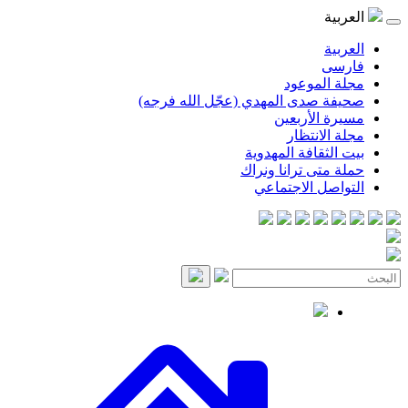
موعود
صدى المهدي (عجّل الله فرجه)
لأربعين
انتظار
قافة المهدوية
ى ترانا ونراك
 الاجتماعي