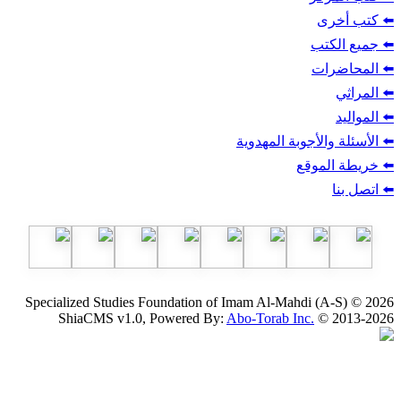
ب
أجوبة المهدوية
وقع
Specialized Studies Foundation of Imam Al-Mahdi
ShiaCMS v1.0, Powered By:
Abo-Torab Inc.