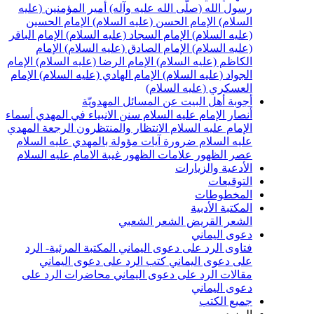
سول الله (صلّى الله عليه وآله)
أمير المؤمنين (عليه
لسلام)
الإمام الحسن (عليه السلام)
الإمام الحسين
عليه السلام)
الإمام السجاد (عليه السلام)
الإمام الباقر
عليه السلام)
الإمام الصادق (عليه السلام)
الإمام
لكاظم (عليه السلام)
الإمام الرضا (عليه السلام)
الإمام
لجواد (عليه السلام)
الإمام الهادي (عليه السلام)
الإمام
لعسكري (عليه السلام)
جوبة أهل البيت عن المسائل المهدويّة
نصار الإمام عليه السلام
سنن الانبياء في المهدي
أسماء
لإمام عليه السلام
الانتظار والمنتظرون
الرجعة
المهدي
ليه السلام ضرورة
آيات مؤولة بالمهدي عليه السلام
صر الظهور
علامات الظهور
غيبة الامام عليه السلام
لأدعية والزيارات
لتوقيعات
لمخطوطات
لمكتبة الأدبية
لشعر القريض
الشعر الشعبي
عوى اليماني
تاوى الرد على دعوى اليماني
المكتبة المرئية- الرد
لى دعوى اليماني
كتب الرد على دعوى اليماني
قالات الرد على دعوى اليماني
محاضرات الرد على
عوى اليماني
ميع الكتب