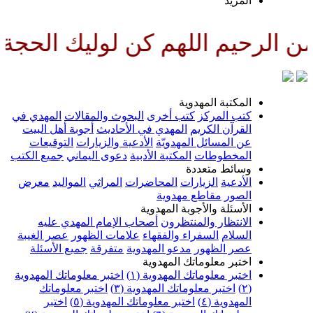
لمزيد
للهم كن لوليك الحجة بن الحسن ص
لمكتبة المهدوية
تب المركز
كتب أخرى
البحوث والمقالات
المهدي في
لقرآن الكريم
المهدي في الأحاديث
أجوبة أهل البيت
ن المسائل المهدويّة
الأدعية والزيارات
التوقيعات
لمخطوطات
المكتبة الأدبية
دعوى اليماني
جميع الكتب
سائط متعددة
لأدعية
الزيارات
المحاضرات
المراثي
المواليد
معرض
لصور
مقاطع مهدوية
لأسئلة والأجوبة المهدوية
لانتظار والمنتظرون
أصحاب الإمام المهدي عليه
لسلام
السفراء والفقهاء
علامات الظهور
عصر الغيبة
صر الظهور
مدعو المهدوية
متفرقة
جميع الأسئلة
ختبر معلوماتك المهدوية
ختبر معلوماتك المهدوية (١)
اختبر معلوماتك المهدوية
اختبر معلوماتك المهدوية (٣)
اختبر معلوماتك
لمهدوية (٤)
اختبر معلوماتك المهدوية (٥)
اختبر