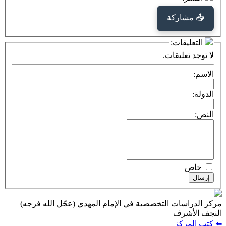
كة
ت:
يقات.
ت التخصصية في الإمام المهدي (عجّل الله فرجه)
ف
ز