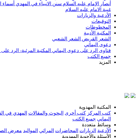
أنصار الإمام عليه السلام
سنن الانبياء في المهدي
أسماء ا
غيبة الامام عليه السلام
الأدعية والزيارات
التوقيعات
المخطوطات
المكتبة الأدبية
الشعر القريض
الشعر الشعبي
دعوى اليماني
فتاوى الرد على دعوى اليماني
المكتبة المرئية- الرد على
جميع الكتب
المزيد
بسم الل
المكتبة المهدوية
كتب المركز
كتب أخرى
البحوث والمقالات
المهدي في الق
اليماني
جميع الكتب
وسائط متعددة
الأدعية
الزيارات
المحاضرات
المراثي
المواليد
معرض الصو
الأسئلة والأجوبة المهدوية