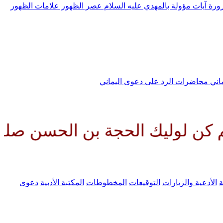
رورة
آيات مؤولة بالمهدي عليه السلام
عصر الظهور
علامات الظهور
ماني
محاضرات الرد على دعوى اليماني
الحجة بن الحسن صلواتك عليه وعل
ة
الأدعية والزيارات
التوقيعات
المخطوطات
المكتبة الأدبية
دعوى