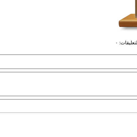
لتعليقات
:
٠