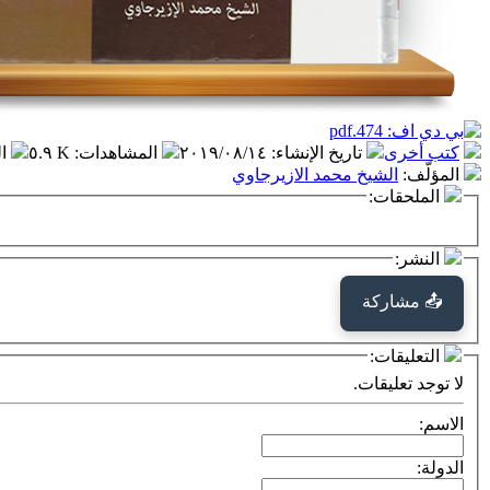
كتب أخرى
تاريخ الإنشاء
:
٢٠١٩/٠٨/١٤
المشاهدات
:
٥.٩ K
ا
المؤلّف
:
الشيخ محمد الازيرجاوي
الملحقات:
النشر:
📤 مشاركة
التعليقات:
لا توجد تعليقات.
الاسم:
الدولة: