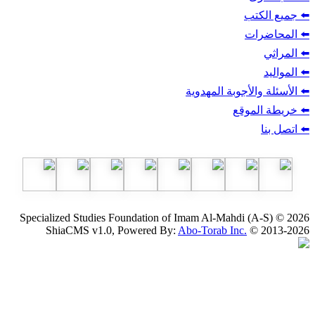
ب
أجوبة المهدوية
وقع
Specialized Studies Foundation of Imam Al-Mahdi
ShiaCMS v1.0, Powered By:
Abo-Torab Inc.