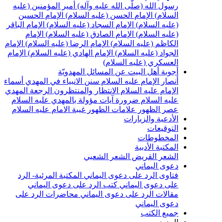
سول الله (صلّى الله عليه وآله)
أمير المؤمنين (عليه
لسلام)
الإمام الحسن (عليه السلام)
الإمام الحسين
عليه السلام)
الإمام السجاد (عليه السلام)
الإمام الباقر
عليه السلام)
الإمام الصادق (عليه السلام)
الإمام
لكاظم (عليه السلام)
الإمام الرضا (عليه السلام)
الإمام
لجواد (عليه السلام)
الإمام الهادي (عليه السلام)
الإمام
لعسكري (عليه السلام)
جوبة أهل البيت عن المسائل المهدويّة
نصار الإمام عليه السلام
سنن الانبياء في المهدي
أسماء
لإمام عليه السلام
الانتظار والمنتظرون
الرجعة
المهدي
ليه السلام ضرورة
آيات مؤولة بالمهدي عليه السلام
صر الظهور
علامات الظهور
غيبة الامام عليه السلام
لأدعية والزيارات
لتوقيعات
لمخطوطات
لمكتبة الأدبية
لشعر القريض
الشعر الشعبي
عوى اليماني
تاوى الرد على دعوى اليماني
المكتبة المرئية- الرد
لى دعوى اليماني
كتب الرد على دعوى اليماني
قالات الرد على دعوى اليماني
محاضرات الرد على
عوى اليماني
ميع الكتب