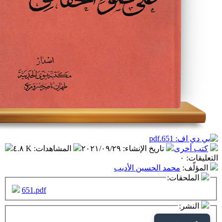
تاريخ الإنشاء
:
٢٠٢١/٠٩/٢٩
المشاهدات
:
٤.٨ K
مد الحسين الأديب
ت:
651.pdf