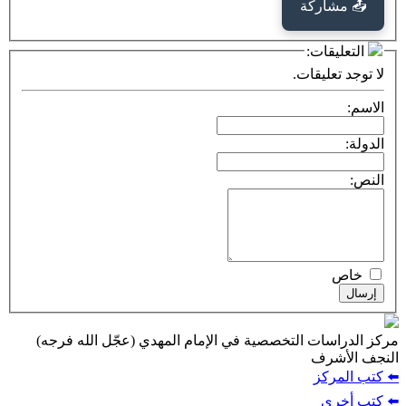
كة
ت:
يقات.
ت التخصصية في الإمام المهدي (عجّل الله فرجه)
ف
ز