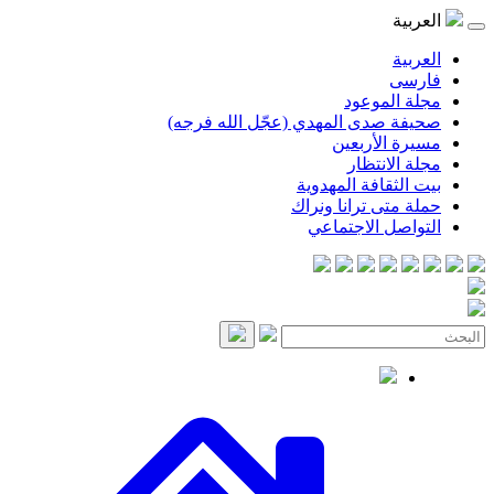
موعود
صدى المهدي (عجّل الله فرجه)
لأربعين
انتظار
قافة المهدوية
ى ترانا ونراك
 الاجتماعي