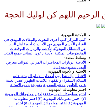
لمزيد
لهم كن لوليك الحجة بن الحسن صل
لمكتبة المهدوية
تب المركز
كتب أخرى
البحوث والمقالات
المهدي في
لقرآن الكريم
المهدي في الأحاديث
أجوبة أهل البيت
ن المسائل المهدويّة
الأدعية والزيارات
التوقيعات
لمخطوطات
المكتبة الأدبية
دعوى اليماني
جميع الكتب
سائط متعددة
لأدعية
الزيارات
المحاضرات
المراثي
المواليد
معرض
لصور
مقاطع مهدوية
لأسئلة والأجوبة المهدوية
لانتظار والمنتظرون
أصحاب الإمام المهدي عليه
لسلام
السفراء والفقهاء
علامات الظهور
عصر الغيبة
صر الظهور
مدعو المهدوية
متفرقة
جميع الأسئلة
ختبر معلوماتك المهدوية
ختبر معلوماتك المهدوية (١)
اختبر معلوماتك المهدوية
اختبر معلوماتك المهدوية (٣)
اختبر معلوماتك
لمهدوية (٤)
اختبر معلوماتك المهدوية (٥)
اختبر