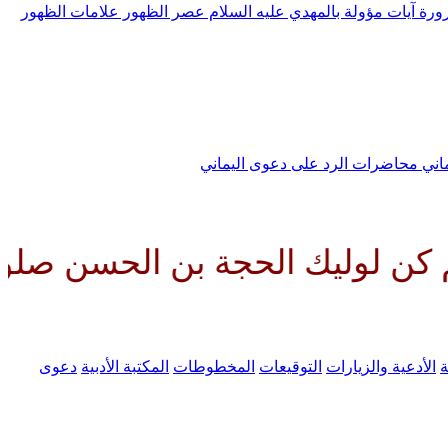
رورة
آيات مؤولة بالمهدي عليه السلام
عصر الظهور
علامات الظهور
ماني
محاضرات الرد على دعوى اليماني
الحجة بن الحسن صلواتك عليه وعل
ة
الأدعية والزيارات
التوقيعات
المخطوطات
المكتبة الأدبية
دعوى