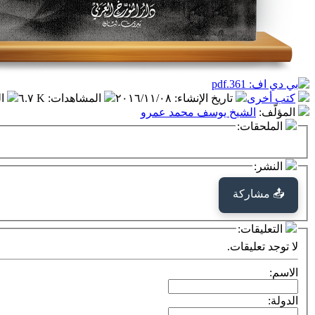
كتب أخرى
تاريخ الإنشاء
:
٢٠١٦/١١/٠٨
المشاهدات
:
٦.٧ K
ا
المؤلّف
:
الشيخ يوسف محمد عمرو
الملحقات:
النشر:
📤 مشاركة
التعليقات:
لا توجد تعليقات.
الاسم:
الدولة: