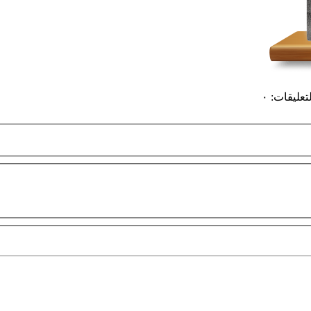
لتعليقات
:
٠