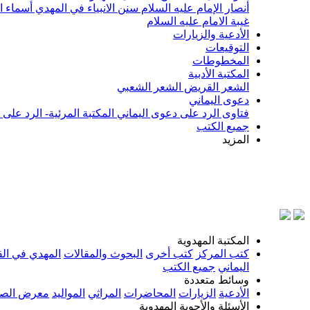
أنصار الإمام عليه السلام
سنن الانبياء في المهدي
أسماء ا
غيبة الامام عليه السلام
الأدعية والزيارات
التوقيعات
المخطوطات
المكتبة الأدبية
الشعر القريض
الشعر الشعبي
دعوى اليماني
فتاوى الرد على دعوى اليماني
المكتبة المرئية- الرد على
جميع الكتب
المزيد
بسم الل
المكتبة المهدوية
كتب المركز
كتب أخرى
البحوث والمقالات
المهدي في الق
اليماني
جميع الكتب
وسائط متعددة
الأدعية
الزيارات
المحاضرات
المراثي
المواليد
معرض الصو
الأسئلة والأجوبة المهدوية