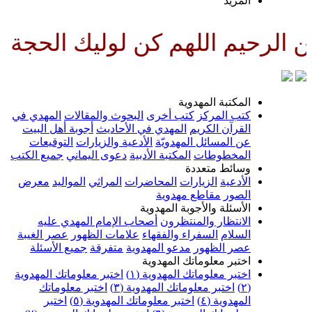
لمزيد
لهم كن لوليك الحجة بن الحسن صل
لمكتبة المهدوية
تب المركز
كتب أخرى
البحوث والمقالات
المهدي في
لقرآن الكريم
المهدي في الأحاديث
أجوبة أهل البيت
ن المسائل المهدويّة
الأدعية والزيارات
التوقيعات
لمخطوطات
المكتبة الأدبية
دعوى اليماني
جميع الكتب
سائط متعددة
لأدعية
الزيارات
المحاضرات
المراثي
المواليد
معرض
لصور
مقاطع مهدوية
لأسئلة والأجوبة المهدوية
لانتظار والمنتظرون
أصحاب الإمام المهدي عليه
لسلام
السفراء والفقهاء
علامات الظهور
عصر الغيبة
صر الظهور
مدعو المهدوية
متفرقة
جميع الأسئلة
ختبر معلوماتك المهدوية
ختبر معلوماتك المهدوية (١)
اختبر معلوماتك المهدوية
اختبر معلوماتك المهدوية (٣)
اختبر معلوماتك
لمهدوية (٤)
اختبر معلوماتك المهدوية (٥)
اختبر