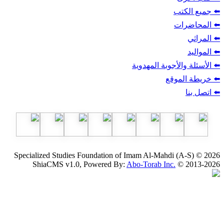
ب
أجوبة المهدوية
وقع
Specialized Studies Foundation of Imam Al-Mahdi
ShiaCMS v1.0, Powered By:
Abo-Torab Inc.