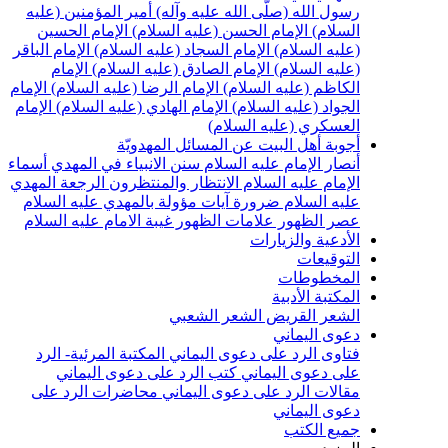
سول الله (صلّى الله عليه وآله)
أمير المؤمنين (عليه
لسلام)
الإمام الحسن (عليه السلام)
الإمام الحسين
عليه السلام)
الإمام السجاد (عليه السلام)
الإمام الباقر
عليه السلام)
الإمام الصادق (عليه السلام)
الإمام
لكاظم (عليه السلام)
الإمام الرضا (عليه السلام)
الإمام
لجواد (عليه السلام)
الإمام الهادي (عليه السلام)
الإمام
لعسكري (عليه السلام)
جوبة أهل البيت عن المسائل المهدويّة
نصار الإمام عليه السلام
سنن الانبياء في المهدي
أسماء
لإمام عليه السلام
الانتظار والمنتظرون
الرجعة
المهدي
ليه السلام ضرورة
آيات مؤولة بالمهدي عليه السلام
صر الظهور
علامات الظهور
غيبة الامام عليه السلام
لأدعية والزيارات
لتوقيعات
لمخطوطات
لمكتبة الأدبية
لشعر القريض
الشعر الشعبي
عوى اليماني
تاوى الرد على دعوى اليماني
المكتبة المرئية- الرد
لى دعوى اليماني
كتب الرد على دعوى اليماني
قالات الرد على دعوى اليماني
محاضرات الرد على
عوى اليماني
ميع الكتب