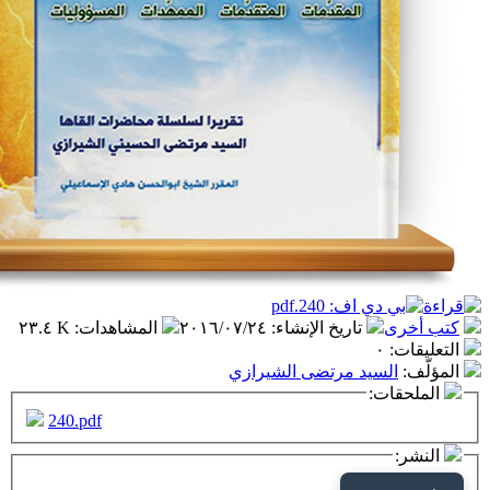
تاريخ الإنشاء
:
٢٠١٦/٠٧/٢٤
المشاهدات
:
٢٣.٤ K
٠
سيد مرتضى الشيرازي
ت:
240.pdf