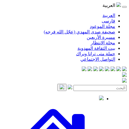
موعود
صدى المهدي (عجّل الله فرجه)
لأربعين
انتظار
قافة المهدوية
ى ترانا ونراك
 الاجتماعي