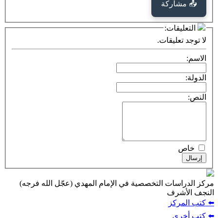
كة
ت:
يقات.
ت التخصصية في الإمام المهدي (عجّل الله فرجه)
ف
ز