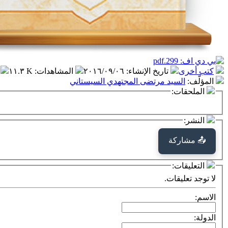
كتب أخرى
تاريخ الإنشاء
:
٢٠١٦/٠٩/٠٦
المشاهدات
:
١١.٣ K
المؤلّف
:
السيد مرتضى المجتهدي السيستاني
الملحقات:
النشر:
📤 مشاركة
التعليقات:
لا توجد تعليقات.
الاسم:
الدولة: