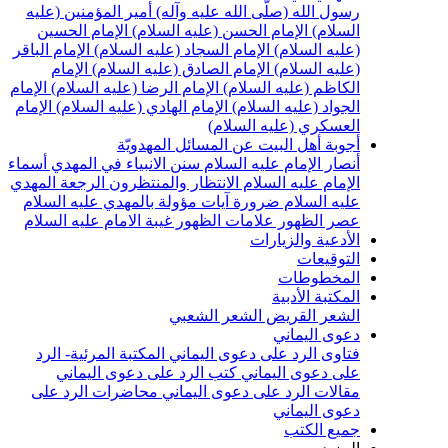
سول الله (صلّى الله عليه وآله)
أمير المؤمنين (عليه
لسلام)
الإمام الحسن (عليه السلام)
الإمام الحسين
عليه السلام)
الإمام السجاد (عليه السلام)
الإمام الباقر
عليه السلام)
الإمام الصادق (عليه السلام)
الإمام
لكاظم (عليه السلام)
الإمام الرضا (عليه السلام)
الإمام
لجواد (عليه السلام)
الإمام الهادي (عليه السلام)
الإمام
لعسكري (عليه السلام)
جوبة أهل البيت عن المسائل المهدويّة
نصار الإمام عليه السلام
سنن الانبياء في المهدي
أسماء
لإمام عليه السلام
الانتظار والمنتظرون
الرجعة
المهدي
ليه السلام ضرورة
آيات مؤولة بالمهدي عليه السلام
صر الظهور
علامات الظهور
غيبة الامام عليه السلام
لأدعية والزيارات
لتوقيعات
لمخطوطات
لمكتبة الأدبية
لشعر القريض
الشعر الشعبي
عوى اليماني
تاوى الرد على دعوى اليماني
المكتبة المرئية- الرد
لى دعوى اليماني
كتب الرد على دعوى اليماني
قالات الرد على دعوى اليماني
محاضرات الرد على
عوى اليماني
ميع الكتب