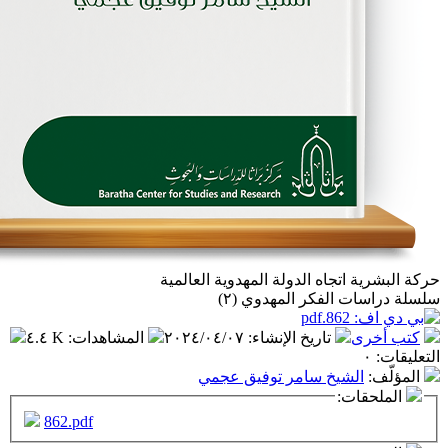
تجاه الدولة المهدوية العالمية
الفكر المهدوي (٢)
تاريخ الإنشاء
:
٢٠٢٤/٠٤/٠٧
المشاهدات
:
٤.٤ K
شيخ سامر توفيق عجمي
ت:
862.pdf