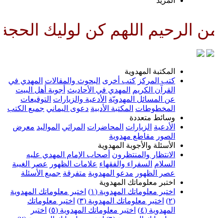
لمزيد
اللهم كن لوليك الحجة بن الحسن ص
لمكتبة المهدوية
تب المركز
كتب أخرى
البحوث والمقالات
المهدي في
لقرآن الكريم
المهدي في الأحاديث
أجوبة أهل البيت
ن المسائل المهدويّة
الأدعية والزيارات
التوقيعات
لمخطوطات
المكتبة الأدبية
دعوى اليماني
جميع الكتب
سائط متعددة
لأدعية
الزيارات
المحاضرات
المراثي
المواليد
معرض
لصور
مقاطع مهدوية
لأسئلة والأجوبة المهدوية
لانتظار والمنتظرون
أصحاب الإمام المهدي عليه
لسلام
السفراء والفقهاء
علامات الظهور
عصر الغيبة
صر الظهور
مدعو المهدوية
متفرقة
جميع الأسئلة
ختبر معلوماتك المهدوية
ختبر معلوماتك المهدوية (١)
اختبر معلوماتك المهدوية
اختبر معلوماتك المهدوية (٣)
اختبر معلوماتك
لمهدوية (٤)
اختبر معلوماتك المهدوية (٥)
اختبر