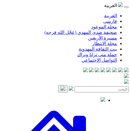
موعود
صدى المهدي (عجّل الله فرجه)
لأربعين
انتظار
قافة المهدوية
ى ترانا ونراك
 الاجتماعي