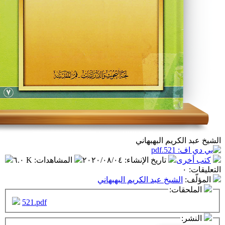
ريم البهبهاني
تاريخ الإنشاء
:
٢٠٢٠/٠٨/٠٤
المشاهدات
:
٦.٠ K
شيخ عبد الكريم البهبهاني
ت:
521.pdf