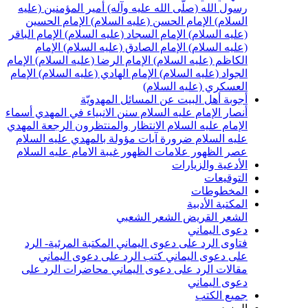
سول الله (صلّى الله عليه وآله)
أمير المؤمنين (عليه
لسلام)
الإمام الحسن (عليه السلام)
الإمام الحسين
عليه السلام)
الإمام السجاد (عليه السلام)
الإمام الباقر
عليه السلام)
الإمام الصادق (عليه السلام)
الإمام
لكاظم (عليه السلام)
الإمام الرضا (عليه السلام)
الإمام
لجواد (عليه السلام)
الإمام الهادي (عليه السلام)
الإمام
لعسكري (عليه السلام)
جوبة أهل البيت عن المسائل المهدويّة
نصار الإمام عليه السلام
سنن الانبياء في المهدي
أسماء
لإمام عليه السلام
الانتظار والمنتظرون
الرجعة
المهدي
ليه السلام ضرورة
آيات مؤولة بالمهدي عليه السلام
صر الظهور
علامات الظهور
غيبة الامام عليه السلام
لأدعية والزيارات
لتوقيعات
لمخطوطات
لمكتبة الأدبية
لشعر القريض
الشعر الشعبي
عوى اليماني
تاوى الرد على دعوى اليماني
المكتبة المرئية- الرد
لى دعوى اليماني
كتب الرد على دعوى اليماني
قالات الرد على دعوى اليماني
محاضرات الرد على
عوى اليماني
ميع الكتب