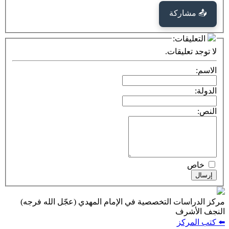
كة
ت:
يقات.
ت التخصصية في الإمام المهدي (عجّل الله فرجه)
ف
ز