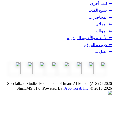
ب
أجوبة المهدوية
وقع
Specialized Studies Foundation of Imam Al-Mahdi
ShiaCMS v1.0, Powered By:
Abo-Torab Inc.