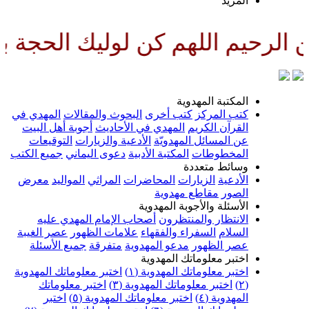
لمزيد
لهم كن لوليك الحجة بن الحسن صل
لمكتبة المهدوية
تب المركز
كتب أخرى
البحوث والمقالات
المهدي في
لقرآن الكريم
المهدي في الأحاديث
أجوبة أهل البيت
ن المسائل المهدويّة
الأدعية والزيارات
التوقيعات
لمخطوطات
المكتبة الأدبية
دعوى اليماني
جميع الكتب
سائط متعددة
لأدعية
الزيارات
المحاضرات
المراثي
المواليد
معرض
لصور
مقاطع مهدوية
لأسئلة والأجوبة المهدوية
لانتظار والمنتظرون
أصحاب الإمام المهدي عليه
لسلام
السفراء والفقهاء
علامات الظهور
عصر الغيبة
صر الظهور
مدعو المهدوية
متفرقة
جميع الأسئلة
ختبر معلوماتك المهدوية
ختبر معلوماتك المهدوية (١)
اختبر معلوماتك المهدوية
اختبر معلوماتك المهدوية (٣)
اختبر معلوماتك
لمهدوية (٤)
اختبر معلوماتك المهدوية (٥)
اختبر