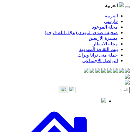
موعود
صدى المهدي (عجّل الله فرجه)
لأربعين
انتظار
قافة المهدوية
ى ترانا ونراك
 الاجتماعي