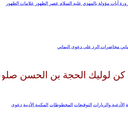
رورة
آيات مؤولة بالمهدي عليه السلام
عصر الظهور
علامات الظهور
ماني
محاضرات الرد على دعوى اليماني
الحجة بن الحسن صلواتك عليه وعل
ة
الأدعية والزيارات
التوقيعات
المخطوطات
المكتبة الأدبية
دعوى