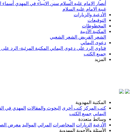
أنصار الإمام عليه السلام
سنن الانبياء في المهدي
أسماء ا
غيبة الامام عليه السلام
الأدعية والزيارات
التوقيعات
المخطوطات
المكتبة الأدبية
الشعر القريض
الشعر الشعبي
دعوى اليماني
فتاوى الرد على دعوى اليماني
المكتبة المرئية- الرد على
جميع الكتب
المزيد
بسم الله
المكتبة المهدوية
كتب المركز
كتب أخرى
البحوث والمقالات
المهدي في الق
اليماني
جميع الكتب
وسائط متعددة
الأدعية
الزيارات
المحاضرات
المراثي
المواليد
معرض الصو
الأسئلة والأجوبة المهدوية