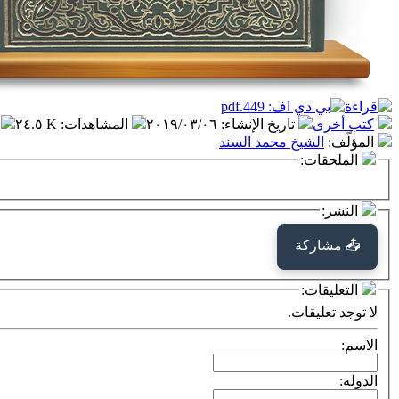
كتب أخرى
تاريخ الإنشاء
:
٢٠١٩/٠٣/٠٦
المشاهدات
:
٢٤.٥ K
المؤلّف
:
الشيخ محمد السند
الملحقات:
النشر:
📤 مشاركة
التعليقات:
لا توجد تعليقات.
الاسم:
الدولة: