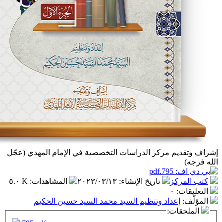
 مركز الدراسات التخصصية في الإمام المهدي (عجّل
ز
تاريخ الإنشاء
:
٢٠٢٣/٠٣/١٣
المشاهدات
:
٥.٠ K
٠
داد وتنظيم السيد محمد السيد حسين الحكيم
ت: