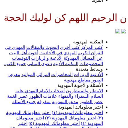
لمزيد
اللهم كن لوليك الحجة بن الحسن ص
لمكتبة المهدوية
تب المركز
كتب أخرى
البحوث والمقالات
المهدي في
لقرآن الكريم
المهدي في الأحاديث
أجوبة أهل البيت
ن المسائل المهدويّة
الأدعية والزيارات
التوقيعات
لمخطوطات
المكتبة الأدبية
دعوى اليماني
جميع الكتب
سائط متعددة
لأدعية
الزيارات
المحاضرات
المراثي
المواليد
معرض
لصور
مقاطع مهدوية
لأسئلة والأجوبة المهدوية
لانتظار والمنتظرون
أصحاب الإمام المهدي عليه
لسلام
السفراء والفقهاء
علامات الظهور
عصر الغيبة
صر الظهور
مدعو المهدوية
متفرقة
جميع الأسئلة
ختبر معلوماتك المهدوية
ختبر معلوماتك المهدوية (١)
اختبر معلوماتك المهدوية
اختبر معلوماتك المهدوية (٣)
اختبر معلوماتك
لمهدوية (٤)
اختبر معلوماتك المهدوية (٥)
اختبر