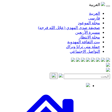
موعود
صدى المهدي (عجّل الله فرجه)
لأربعين
انتظار
قافة المهدوية
ى ترانا ونراك
 الاجتماعي