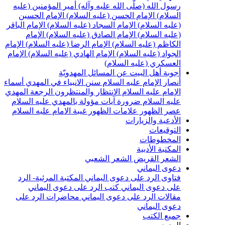
سول الله (صلّى الله عليه وآله)
أمير المؤمنين (عليه
لسلام)
الإمام الحسن (عليه السلام)
الإمام الحسين
عليه السلام)
الإمام السجاد (عليه السلام)
الإمام الباقر
عليه السلام)
الإمام الصادق (عليه السلام)
الإمام
لكاظم (عليه السلام)
الإمام الرضا (عليه السلام)
الإمام
لجواد (عليه السلام)
الإمام الهادي (عليه السلام)
الإمام
لعسكري (عليه السلام)
جوبة أهل البيت عن المسائل المهدويّة
نصار الإمام عليه السلام
سنن الانبياء في المهدي
أسماء
لإمام عليه السلام
الانتظار والمنتظرون
الرجعة
المهدي
ليه السلام ضرورة
آيات مؤولة بالمهدي عليه السلام
صر الظهور
علامات الظهور
غيبة الامام عليه السلام
لأدعية والزيارات
لتوقيعات
لمخطوطات
لمكتبة الأدبية
لشعر القريض
الشعر الشعبي
عوى اليماني
تاوى الرد على دعوى اليماني
المكتبة المرئية- الرد
لى دعوى اليماني
كتب الرد على دعوى اليماني
قالات الرد على دعوى اليماني
محاضرات الرد على
عوى اليماني
ميع الكتب