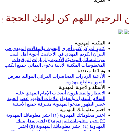
لمزيد
لهم كن لوليك الحجة بن الحسن صل
لمكتبة المهدوية
تب المركز
كتب أخرى
البحوث والمقالات
المهدي في
لقرآن الكريم
المهدي في الأحاديث
أجوبة أهل البيت
ن المسائل المهدويّة
الأدعية والزيارات
التوقيعات
لمخطوطات
المكتبة الأدبية
دعوى اليماني
جميع الكتب
سائط متعددة
لأدعية
الزيارات
المحاضرات
المراثي
المواليد
معرض
لصور
مقاطع مهدوية
لأسئلة والأجوبة المهدوية
لانتظار والمنتظرون
أصحاب الإمام المهدي عليه
لسلام
السفراء والفقهاء
علامات الظهور
عصر الغيبة
صر الظهور
مدعو المهدوية
متفرقة
جميع الأسئلة
ختبر معلوماتك المهدوية
ختبر معلوماتك المهدوية (١)
اختبر معلوماتك المهدوية
اختبر معلوماتك المهدوية (٣)
اختبر معلوماتك
لمهدوية (٤)
اختبر معلوماتك المهدوية (٥)
اختبر