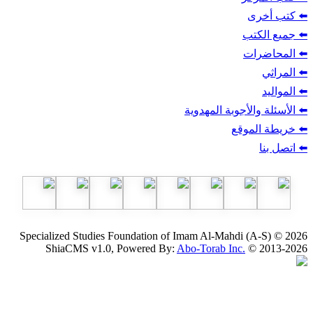
ب
أجوبة المهدوية
وقع
Specialized Studies Foundation of Imam Al-Mahdi
ShiaCMS v1.0, Powered By:
Abo-Torab Inc.