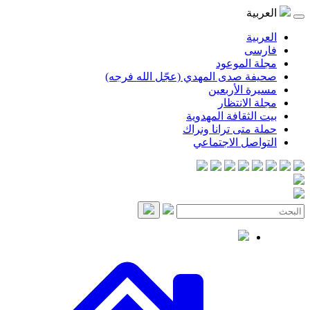
موعود
صدى المهدي (عجّل الله فرجه)
لأربعين
انتظار
قافة المهدوية
ى ترانا ونراك
 الاجتماعي