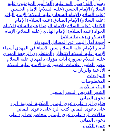
سول الله (صلّى الله عليه وآله)
أمير المؤمنين (عليه
لسلام)
الإمام الحسن (عليه السلام)
الإمام الحسين
عليه السلام)
الإمام السجاد (عليه السلام)
الإمام الباقر
عليه السلام)
الإمام الصادق (عليه السلام)
الإمام
لكاظم (عليه السلام)
الإمام الرضا (عليه السلام)
الإمام
لجواد (عليه السلام)
الإمام الهادي (عليه السلام)
الإمام
لعسكري (عليه السلام)
جوبة أهل البيت عن المسائل المهدويّة
نصار الإمام عليه السلام
سنن الانبياء في المهدي
أسماء
لإمام عليه السلام
الانتظار والمنتظرون
الرجعة
المهدي
ليه السلام ضرورة
آيات مؤولة بالمهدي عليه السلام
صر الظهور
علامات الظهور
غيبة الامام عليه السلام
لأدعية والزيارات
لتوقيعات
لمخطوطات
لمكتبة الأدبية
لشعر القريض
الشعر الشعبي
عوى اليماني
تاوى الرد على دعوى اليماني
المكتبة المرئية- الرد
لى دعوى اليماني
كتب الرد على دعوى اليماني
قالات الرد على دعوى اليماني
محاضرات الرد على
عوى اليماني
ميع الكتب