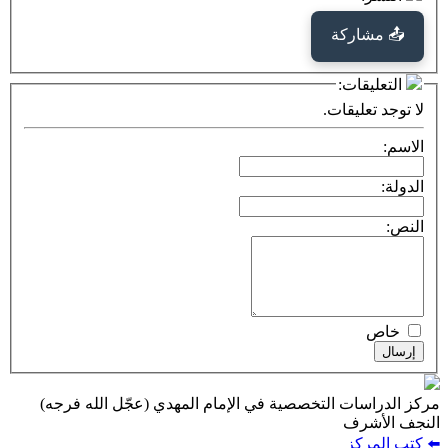
كة
ت:
يقات.
ت التخصصية في الإمام المهدي (عجّل الله فرجه)
ف
ز