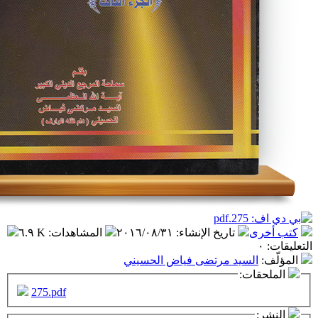
تاريخ الإنشاء
:
٢٠١٦/٠٨/٣١
المشاهدات
:
٦.٩ K
سيد مرتضى فياض الحسيني
ت:
275.pdf