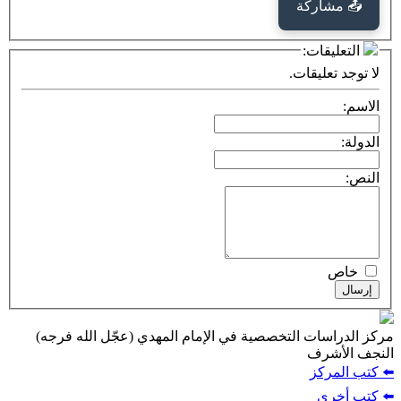
كة
ت:
يقات.
ت التخصصية في الإمام المهدي (عجّل الله فرجه)
ف
ز