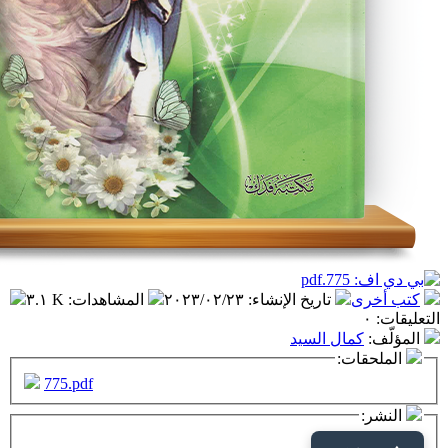
تاريخ الإنشاء
:
٢٠٢٣/٠٢/٢٣
المشاهدات
:
٣.١ K
ال السيد
ت:
775.pdf