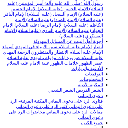
سول الله (صلّى الله عليه وآله)
أمير المؤمنين (عليه
لسلام)
الإمام الحسن (عليه السلام)
الإمام الحسين
عليه السلام)
الإمام السجاد (عليه السلام)
الإمام الباقر
عليه السلام)
الإمام الصادق (عليه السلام)
الإمام
لكاظم (عليه السلام)
الإمام الرضا (عليه السلام)
الإمام
لجواد (عليه السلام)
الإمام الهادي (عليه السلام)
الإمام
لعسكري (عليه السلام)
جوبة أهل البيت عن المسائل المهدويّة
نصار الإمام عليه السلام
سنن الانبياء في المهدي
أسماء
لإمام عليه السلام
الانتظار والمنتظرون
الرجعة
المهدي
ليه السلام ضرورة
آيات مؤولة بالمهدي عليه السلام
صر الظهور
علامات الظهور
غيبة الامام عليه السلام
لأدعية والزيارات
لتوقيعات
لمخطوطات
لمكتبة الأدبية
لشعر القريض
الشعر الشعبي
عوى اليماني
تاوى الرد على دعوى اليماني
المكتبة المرئية- الرد
لى دعوى اليماني
كتب الرد على دعوى اليماني
قالات الرد على دعوى اليماني
محاضرات الرد على
عوى اليماني
ميع الكتب