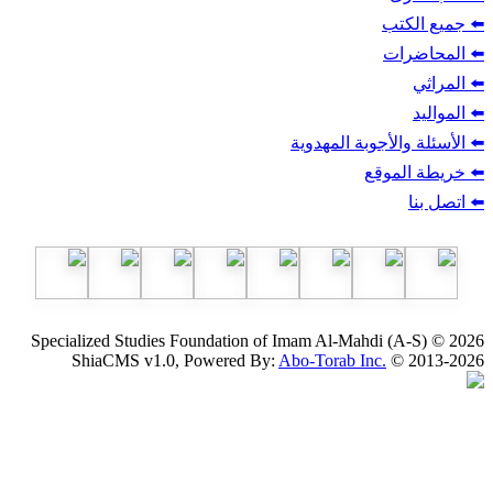
ب
أجوبة المهدوية
وقع
Specialized Studies Foundation of Imam Al-Mahdi
ShiaCMS v1.0, Powered By:
Abo-Torab Inc.