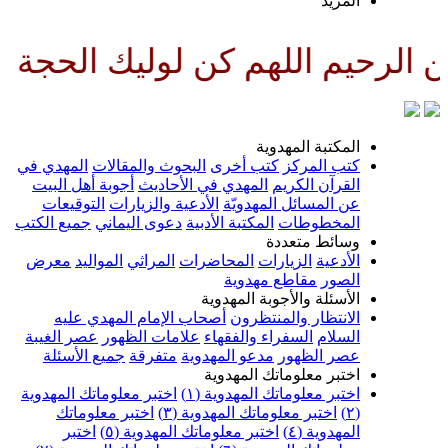
لمزيد
لهم كن لوليك الحجة بن الحسن صل
لمكتبة المهدوية
تب المركز
كتب أخرى
البحوث والمقالات
المهدي في
لقرآن الكريم
المهدي في الأحاديث
أجوبة أهل البيت
ن المسائل المهدويّة
الأدعية والزيارات
التوقيعات
لمخطوطات
المكتبة الأدبية
دعوى اليماني
جميع الكتب
سائط متعددة
لأدعية
الزيارات
المحاضرات
المراثي
المواليد
معرض
لصور
مقاطع مهدوية
لأسئلة والأجوبة المهدوية
لانتظار والمنتظرون
أصحاب الإمام المهدي عليه
لسلام
السفراء والفقهاء
علامات الظهور
عصر الغيبة
صر الظهور
مدعو المهدوية
متفرقة
جميع الأسئلة
ختبر معلوماتك المهدوية
ختبر معلوماتك المهدوية (١)
اختبر معلوماتك المهدوية
اختبر معلوماتك المهدوية (٣)
اختبر معلوماتك
لمهدوية (٤)
اختبر معلوماتك المهدوية (٥)
اختبر