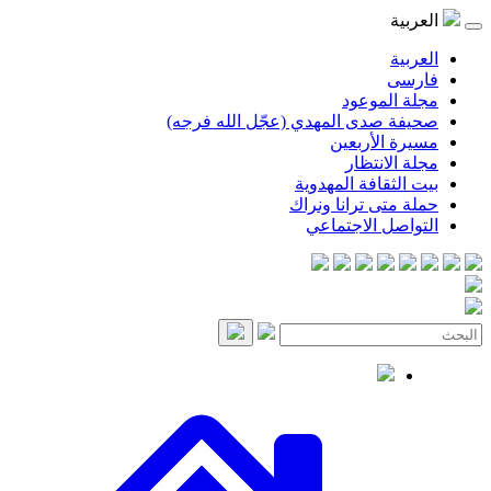
موعود
صدى المهدي (عجّل الله فرجه)
لأربعين
انتظار
قافة المهدوية
ى ترانا ونراك
 الاجتماعي