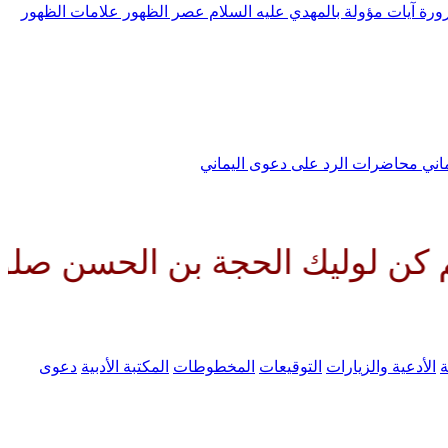
رورة
آيات مؤولة بالمهدي عليه السلام
عصر الظهور
علامات الظهور
ماني
محاضرات الرد على دعوى اليماني
الحجة بن الحسن صلواتك عليه وعل
ة
الأدعية والزيارات
التوقيعات
المخطوطات
المكتبة الأدبية
دعوى