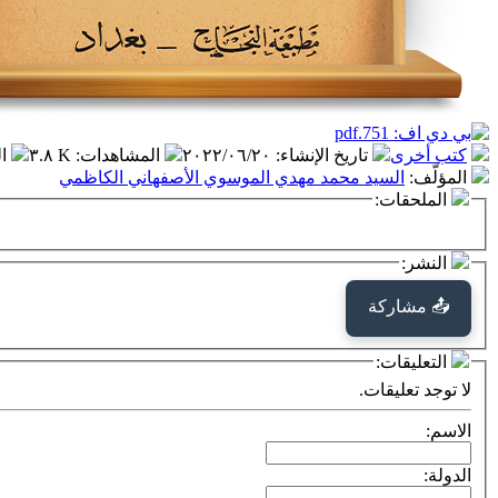
كتب أخرى
تاريخ الإنشاء
:
٢٠٢٢/٠٦/٢٠
المشاهدات
:
٣.٨ K
ا
المؤلّف
:
السيد محمد مهدي الموسوي الأصفهاني الكاظمي
الملحقات:
النشر:
📤 مشاركة
التعليقات:
لا توجد تعليقات.
الاسم:
الدولة: