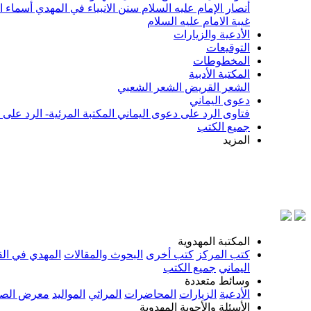
أنصار الإمام عليه السلام
سنن الانبياء في المهدي
أسماء ا
غيبة الامام عليه السلام
الأدعية والزيارات
التوقيعات
المخطوطات
المكتبة الأدبية
الشعر القريض
الشعر الشعبي
دعوى اليماني
فتاوى الرد على دعوى اليماني
المكتبة المرئية- الرد على
جميع الكتب
المزيد
بسم الل
المكتبة المهدوية
كتب المركز
كتب أخرى
البحوث والمقالات
المهدي في الق
اليماني
جميع الكتب
وسائط متعددة
الأدعية
الزيارات
المحاضرات
المراثي
المواليد
معرض الصو
الأسئلة والأجوبة المهدوية