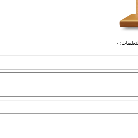
لتعليقات
:
٠