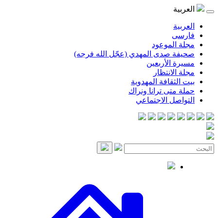
موعود
صدى المهدي (عجّل الله فرجه)
لأربعين
انتظار
قافة المهدوية
ى ترانا ونراك
 الاجتماعي