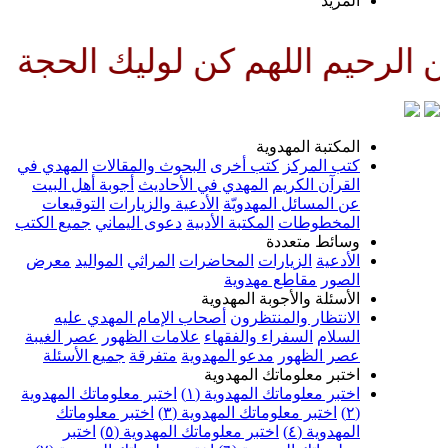
لمزيد
لهم كن لوليك الحجة بن الحسن صل
لمكتبة المهدوية
تب المركز
كتب أخرى
البحوث والمقالات
المهدي في
لقرآن الكريم
المهدي في الأحاديث
أجوبة أهل البيت
ن المسائل المهدويّة
الأدعية والزيارات
التوقيعات
لمخطوطات
المكتبة الأدبية
دعوى اليماني
جميع الكتب
سائط متعددة
لأدعية
الزيارات
المحاضرات
المراثي
المواليد
معرض
لصور
مقاطع مهدوية
لأسئلة والأجوبة المهدوية
لانتظار والمنتظرون
أصحاب الإمام المهدي عليه
لسلام
السفراء والفقهاء
علامات الظهور
عصر الغيبة
صر الظهور
مدعو المهدوية
متفرقة
جميع الأسئلة
ختبر معلوماتك المهدوية
ختبر معلوماتك المهدوية (١)
اختبر معلوماتك المهدوية
اختبر معلوماتك المهدوية (٣)
اختبر معلوماتك
لمهدوية (٤)
اختبر معلوماتك المهدوية (٥)
اختبر