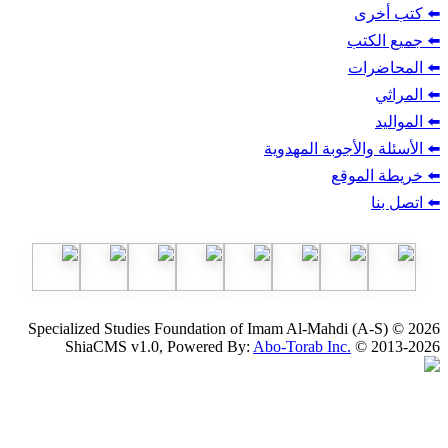
ب
أجوبة المهدوية
وقع
Specialized Studies Foundation of Imam Al-Mahdi
ShiaCMS v1.0, Powered By:
Abo-Torab Inc.