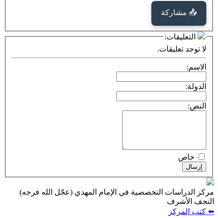
كة
ت:
يقات.
ت التخصصية في الإمام المهدي (عجّل الله فرجه)
ف
ز