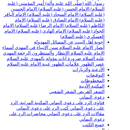
سول الله (صلّى الله عليه وآله)
أمير المؤمنين (عليه
لسلام)
الإمام الحسن (عليه السلام)
الإمام الحسين
عليه السلام)
الإمام السجاد (عليه السلام)
الإمام الباقر
عليه السلام)
الإمام الصادق (عليه السلام)
الإمام
لكاظم (عليه السلام)
الإمام الرضا (عليه السلام)
الإمام
لجواد (عليه السلام)
الإمام الهادي (عليه السلام)
الإمام
لعسكري (عليه السلام)
جوبة أهل البيت عن المسائل المهدويّة
نصار الإمام عليه السلام
سنن الانبياء في المهدي
أسماء
لإمام عليه السلام
الانتظار والمنتظرون
الرجعة
المهدي
ليه السلام ضرورة
آيات مؤولة بالمهدي عليه السلام
صر الظهور
علامات الظهور
غيبة الامام عليه السلام
لأدعية والزيارات
لتوقيعات
لمخطوطات
لمكتبة الأدبية
لشعر القريض
الشعر الشعبي
عوى اليماني
تاوى الرد على دعوى اليماني
المكتبة المرئية- الرد
لى دعوى اليماني
كتب الرد على دعوى اليماني
قالات الرد على دعوى اليماني
محاضرات الرد على
عوى اليماني
ميع الكتب