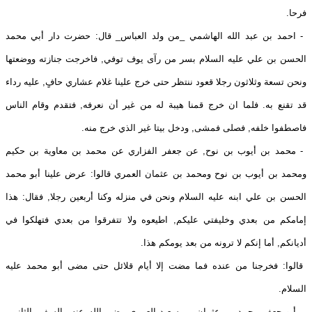
فرحا.
- احمد بن عبد الله الهاشمي _من ولد العباس_ قال: حضرت دار أبي محمد
الحسن بن علي عليه السلام بسر من رآى يوف توفي, فاخرجت جنازته ووضعتها
ونحن تسعة وثلاثون رجلا قعود ننتظر حتى خرج علينا غلام عشاري حافٍ, عليه رداء
قد تقنع به. فلما ان خرج قمنا هيبة له من غير أن نعرفه, فتقدم وقام الناس
فاصطفوا خلفه, فصلى فمشى, ودخل بيتا غير الذي خرج منه.
- محمد بن أيوب بن نوح, عن جعفر الفزاري عن محمد بن معاوية بن حكيم
ومحمد بن أيوب بن نوح ومحمد بن عثمان العمري قالوا: عرض علينا أبو محمد
الحسن بن علي ابنه عليه السلام ونحن في منزله وكنا أربعين رجلا, فقال: هذا
إمامكم من بعدي وخليفتي عليكم, اطيعوه ولا تتفرقوا من بعدي فتهلكوا في
أديانكم, أما إنكم لا ترونه من بعد يومكم هذا.
قالوا: فخرجنا من عنده فما مضت إلا أيام قلائل حتى مضى أبو محمد عليه
السلام.
- أبو جعفر محمد بن عثمان بن سعيد العمري رضي الله عنه _السفير الثاني_