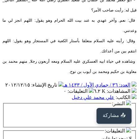
قيل له: رأيت صاحب الأمر؟
قال: نعم, وآخر عهدي به عند بيت الله الحرام وهو يقول: اللهم انجز لي ما
وعدتني.
وقال: رأيته عليه السلام متعلقا بأستار الكعبة في المستجار وهو يقول: اللهم
انتقم بين من أعدائك.
وشاهده في حياة ابيه العسكري عليه السلام ومعه أربعون رجلا, منهم محمد بن
معاوية بن حكيم ومحمد بن أيوب بن نوح.
العدد: ٣٦ / جمادي الأول / ١٤٣٣ هـ
تاريخ الإنشاء
:
٢٠١٢/١٢/١٥
المشاهدات
:
٦.٢ K
التعليقات
:
٠
الكاتب
:
علي محمد علي دخيل
النشر:
📤 مشاركة
التعليقات:
لا توجد تعليقات.