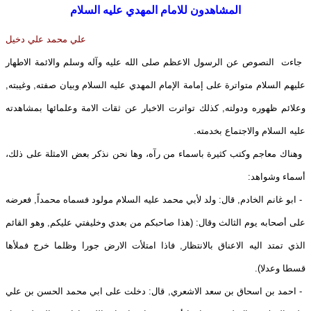
المشاهدون للامام المهدي عليه السلام
علي محمد علي دخيل
جاءت النصوص عن الرسول الاعظم صلى الله عليه وآله وسلم والائمة الاطهار
عليهم السلام متواترة على إمامة الإمام المهدي عليه السلام وبيان صفته, وغيبته,
وعلائم ظهوره ودولته, كذلك تواترت الاخبار عن ثقات الامة وعلمائها بمشاهدته
عليه السلام والاجتماع بخدمته.
وهناك معاجم وكتب كثيرة باسماء من رآه، وها نحن نذكر بعض الامثلة على ذلك،
أسماء وشواهد:
- ابو غانم الخادم, قال: ولد لأبي محمد عليه السلام مولود فسماه محمداً, فعرضه
على أصحابه يوم الثالث وقال: (هذا صاحبكم من بعدي وخليفتي عليكم, وهو القائم
الذي تمتد اليه الاعناق بالانتظار, فاذا امتلأت الارض جورا وظلما خرج فملأها
قسطا وعدلا).
- احمد بن اسحاق بن سعد الاشعري, قال: دخلت على ابي محمد الحسن بن علي