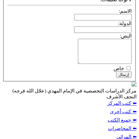
الاسم:
الدولة:
النص:
خاص
إرسال
مركز الدراسات التخصصية في الإمام المهدي (عجّل الله فرجه)
النجف الأشرف
⬅️ كتب المركز
⬅️ كتب أخرى
⬅️ جميع الكتب
⬅️ المحاضرات
⬅️ المراثي