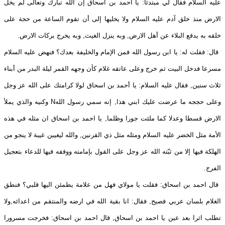
عليه السلام فقال لي مبتدئا: يا أحمد بن اسحاق إن الله تبارك وتعالى لم يخل
الارض منذ خلق آدم عليه السلام ولا يخليها إلى أن تقوم الساعة من حجة على
خلقه به يدفع البلاء عن أهل الارض, وبه ينزل الغيث, وبه يخرج بركات الارض.
قال: فقلت له: يا ابن رسول الله فمن الإمام والخليفة بعدك؟ فنهض عليه السلام
مسرعا فدخل البيت ثم خرج وعلى عاتقه غلام كأن وجهه القمر ليلة البدر من أبناء
ثلاث سنين, فقال عليه السلام: يا أحمد بن اسحاق لولا كرامتك على الله عز وجل
وعلى حججه ما عرضت عليك ابني هذا, إنه سمي رسول الله
N
وكنيه والذي يملأ
الارض قسطا وعدلا كما ملئت جورا وظلما, يا احمد بن اسحاق ان مثله في هذه
الأمة مثل الخضر عليه السلام ومثله مثل ذي القرنين, والله ليغيبن غيبة لا ينجو من
الهلكة فيها إلا من ثبّته الله عز وجل على القول بإمامته ووفقه فيها للدعاء بتعجيل
الفرج.
قال احمد بن اسحاق: فقلت يا مولاي فهل من علامة يطمئن اليها قلبي؟ فنطق
الغلام بلسان عربي فصيح, فقال: انا بقية الله في ارضه والمنتقم من اعدائه,ولا
تطلب اثرا بعد عين يا احمد بن اسحاق, قال احمد بن اسحاق: فخرجت مسرورا