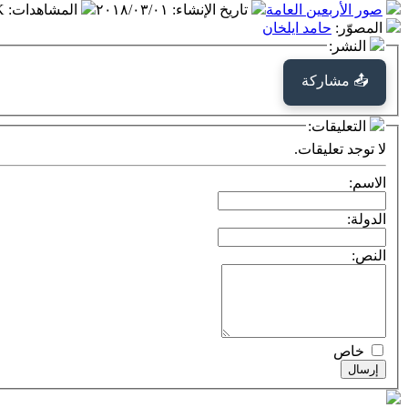
صور الأربعين العامة
تاريخ الإنشاء
:
٢٠١٨/٠٣/٠١
المشاهدات
:
 K
المصوّر
:
حامد ایلخان
النشر:
📤 مشاركة
التعليقات:
لا توجد تعليقات.
الاسم:
الدولة:
النص:
خاص
إرسال