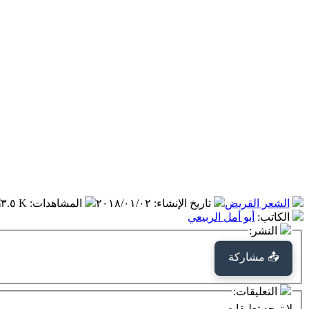
الشعر القريض
تاريخ الإنشاء
:
٢٠١٨/٠١/٠٢
المشاهدات
:
٣.٥ K
الكاتب
:
أبو أمل الربيعي
النشر:
📤 مشاركة
التعليقات:
لا توجد تعليقات.