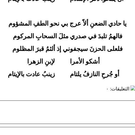
يا حادي الضعنِ ألاّ عرج بي نحو الطفِ المشؤوم
فالهمُ تلبدَ في صدري مثلَ السحابِ المركوم
فلعلى الحزنَ سيجفوني إذ ألثمُ قبرَ المظلوم
أشكو الأمرا
لإبنِ الزهرا
أو جُرحِ النازفُ يلتام
زينبُ عادت بالإيتام
التعليقات
:
٠