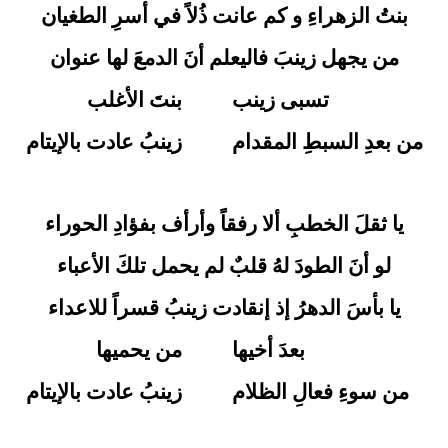
بنتُ الزهراءِ و كم عانت ذُلاً في أسرِ الطغيان
من يجهل زينبَ فاليعلم أنَ الدمعَ لها عنوان
تسبى زينب
بنتَ الأغلب
من بعدِ السبطِ المقدام
زينبُ عادت بالإيتام
يا ثقلَ الخطبِ ألا رفقاً وأرأف بفؤادِ الحوراء
لو أنَ الطودَ لهُ قلبٌ لم يحمل تلكَ الأعباء
يا بأسَ الدهرُ إذ إنقادت زينبُ قسراً للاعداء
بعدَ أخيها
من يحميها
من سوءِ فعالِ الظلام
زينبُ عادت بالإيتام