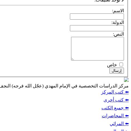
الاسم:
الدولة:
النص:
خاص
إرسال
مركز الدراسات التخصصية في الإمام المهدي (عجّل الله فرجه) النج
⬅️ كتب المركز
⬅️ كتب أخرى
⬅️ جميع الكتب
⬅️ المحاضرات
⬅️ المراثي