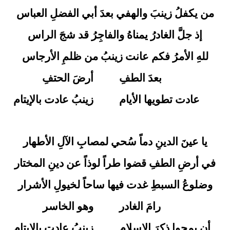
من يكفلُ زينبَ والهفي بعدَ أبي الفضلِ العباس
إذ جلَّ الغادرُ يمناهُ والفاجِرُ قد شجَ الراس
للهِ الأمرُ فكم عانت زينبُ من ظلمِ الأرجاس
بعدَ الطفِ
أرضَ الحتفِ
عادت تطويها الأيام
زينبُ عادت بالإيتام
يا عينَ الدينِ دماً سُحي لمصابِ الآلِ الأطهار
في أرضِ الطفِ قضوا طراً لوذاً عن دينِ المختار
وضلوعُ السبطِ غدت فيها ساحاً لخيولِ الأشرار
رامَ الغادر
وهو الخاسر
أن يمحوا ذكرَ الإسلام
زينبُ عادت بالإيتام