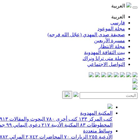
العربية
العربية
فارسی
مجلة الموعود
صحيفة صدى المهدي (عجّل الله فرجه)
مسيرة الأربعين
مجلة الانتظار
بيت الثقافة المهدوية
حملة متى ترانا ونراك
التواصل الاجتماعي
المكتبة المهدوية
كتب المركز
١٣٣
كتب أخرى
٧٨٠
البحوث والمقالات
٩١٣
المخطوطات
٨٣
المكتبة الأدبية
٢١٧
دعوى اليماني
٩٩
جمي
وسائط متعددة
الأدعية
٢٥٥
الزيارات
٧٠
المحاضرات
٢,٧٤٢
المراثي
٧٨٢