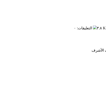
٣.٨ K
التعليقات
:
٠
ف الأشرف