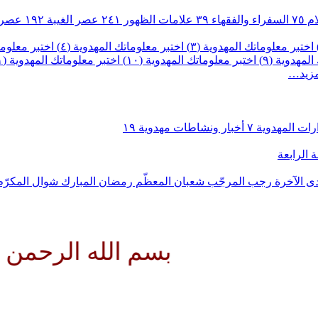
ام
٧٥
السفراء والفقهاء
٣٩
علامات الظهور
٢٤١
عصر الغيبة
١٩٢
عصر 
اختبر معلوماتك المهدوية (٣)
اختبر معلوماتك المهدوية (٤)
اختبر معلومات
لمهدوية (٩)
اختبر معلوماتك المهدوية (١٠)
اختبر معلوماتك المهدوية (١١)
مزيد…
رات المهدوية
٧
أخبار ونشاطات مهدوية
١٩
 الرابعة
ى الآخرة
رجب المرجّب
شعبان المعظّم
رمضان المبارك
شوال المكرّ
بسم الله الرحمن الرحي