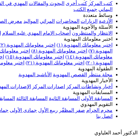
كتب المركز
كتب أخرى
البحوث والمقالات
المهدي في الق
اليماني
جميع الكتب
وسائط متعددة
الأدعية
الزيارات
المحاضرات
المراثي
المواليد
معرض الصو
الأسئلة والأجوبة المهدوية
الانتظار والمنتظرون
أصحاب الإمام المهدي عليه السلام
ا
اختبر معلوماتك المهدوية
اختبر معلوماتك المهدوية (١)
اختبر معلوماتك المهدوية (٢)
المهدوية (٧)
اختبر معلوماتك المهدوية (٨)
اختبر معلوماتك ا
معلوماتك المهدوية (١٤)
اختبر معلوماتك المهدوية (١٥)
اخت
المهدوية (٢٠)
اختبر معلوماتك المهدوية (٢١)
اختبر معلوماتك
الطفولة المهدوية
مجلة منتظَر
القصص المهدوية
الأناشيد المهدوية
الأخبار المهدوية
أخبار ونشاطات المركز
اصدارات المركز
الإصدارات المهد
المسابقات المهدوية
المسابقة الأولى
المسابقة الثانية
المسابقة الثالثة
المسابقة
التقويم المهدوي
محرم الحرام
صفر المظفّر
ربيع الأول
جمادى الأولى
جماد
اتصل بنا
الدكتور أحمد العلياوي