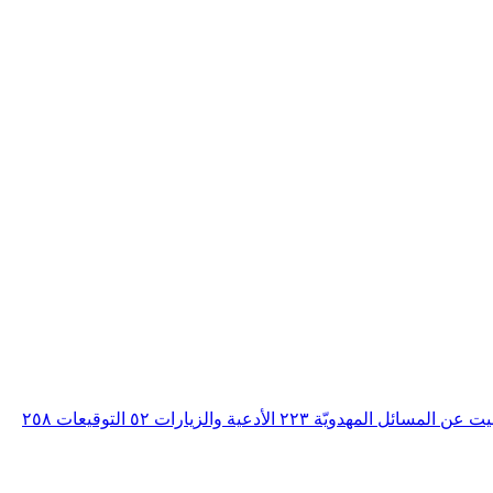
بيت عن المسائل المهدويّة
٢٢٣
الأدعية والزيارات
٥٢
التوقيعات
٢٥٨