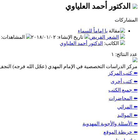
الدكتور أحمد العلياوي
المشاركات
يا إماماً للسماء
الشعر القريض
تاريخ الإنشاء
:
٢٠١٨/٠١/٠٢
المشاهدات
:
الكاتب
:
الدكتور أحمد العلياوي
عدد النتائج
: ١
مركز الدراسات التخصصية في الإمام المهدي (عجّل الله فرجه) النج
⬅️ كتب المركز
⬅️ كتب أخرى
⬅️ جميع الكتب
⬅️ المحاضرات
⬅️ المراثي
⬅️ المواليد
⬅️ الأسئلة والأجوبة المهدوية
⬅️ خريطة الموقع