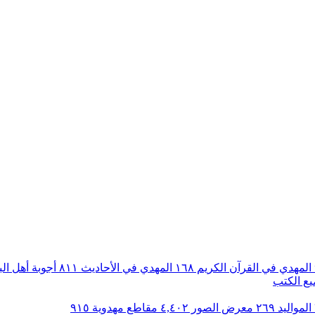
المهدي في القرآن الكريم
١٦٨
المهدي في الأحاديث
٨١١
أجوبة أهل ال
ع الكتب
المواليد
٢٦٩
معرض الصور
٤,٤٠٢
مقاطع مهدوية
٩١٥