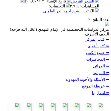
الشعر القريض
تاريخ الإنشاء
:
٢٠١٨/٠١/٠٢
المشاهدات
:
٣.٧ K
التعليقات
:
٠
الكاتب
:
الشيخ احمد الدر العاملي
عدد النتائج
: ٢
مركز الدراسات التخصصية في الإمام المهدي (عجّل الله فرجه)
النجف الأشرف
⬅️ كتب المركز
⬅️ كتب أخرى
⬅️ جميع الكتب
⬅️ المحاضرات
⬅️ المراثي
⬅️ المواليد
⬅️ الأسئلة والأجوبة المهدوية
⬅️ خريطة الموقع
⬅️ اتصل بنا