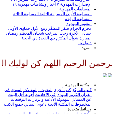
الإصدارات المهدوية
٧
أخبار ونشاطات مهدوية
١٩
المسابقات المهدوية
المسابقة الأولى
المسابقة الثانية
المسابقة الثالثة
المسابقة الرابعة
التقويم المهدوي
محرم الحرام
صفر المظفّر
ربيع الأول
جمادى الأولى
جمادى الآخرة
رجب المرجّب
شعبان المعظّم
رمضان
المبارك
شوال المكرّم
ذي القعدة
ذي الحجة
اتصل بنا
المزيد
رحمن الرحيم اللهم كن لوليك الحج
المكتبة المهدوية
كتب المركز
كتب أخرى
البحوث والمقالات
المهدي في
القرآن الكريم
المهدي في الأحاديث
أجوبة أهل البيت
عن المسائل المهدويّة
الأدعية والزيارات
التوقيعات
المخطوطات
المكتبة الأدبية
دعوى اليماني
جميع الكتب
وسائط متعددة
الأدعية
الزيارات
المحاضرات
المراثي
المواليد
معرض