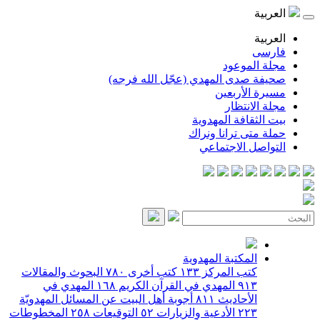
العربية
العربية
فارسی
مجلة الموعود
صحيفة صدى المهدي (عجّل الله فرجه)
مسيرة الأربعين
مجلة الانتظار
بيت الثقافة المهدوية
حملة متى ترانا ونراك
التواصل الاجتماعي
المكتبة المهدوية
كتب المركز
١٣٣
كتب أخرى
٧٨٠
البحوث والمقالات
٩١٣
المهدي في القرآن الكريم
١٦٨
المهدي في
الأحاديث
٨١١
أجوبة أهل البيت عن المسائل المهدويّة
٢٢٣
الأدعية والزيارات
٥٢
التوقيعات
٢٥٨
المخطوطات