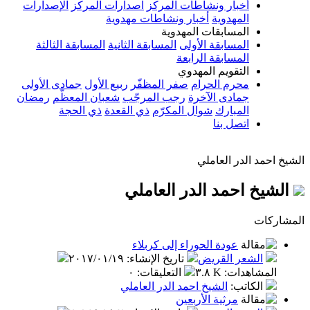
أخبار ونشاطات المركز
اصدارات المركز
الإصدارات
المهدوية
أخبار ونشاطات مهدوية
المسابقات المهدوية
المسابقة الأولى
المسابقة الثانية
المسابقة الثالثة
المسابقة الرابعة
التقويم المهدوي
محرم الحرام
صفر المظفّر
ربيع الأول
جمادى الأولى
جمادى الآخرة
رجب المرجّب
شعبان المعظّم
رمضان
المبارك
شوال المكرّم
ذي القعدة
ذي الحجة
اتصل بنا
الشيخ احمد الدر العاملي
الشيخ احمد الدر العاملي
المشاركات
عودة الحوراء إلى كربلاء
الشعر القريض
تاريخ الإنشاء
:
٢٠١٧/٠١/١٩
المشاهدات
:
٣.٨ K
التعليقات
:
٠
الكاتب
:
الشيخ احمد الدر العاملي
مرثية الأربعين